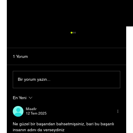
1 Yorum
Bir yorum yazın...
En Yeni
Bankacılığı Bıraktı, Tutkusunun Peşinden
Gitti: Kendi Markasını Kurarak Binlerce
Misafir
Kişiye İlham Oldu
12 Tem 2025
Ne güzel bir başarıdan bahsetmişsiniz, bari bu başarılı 
insanın adını da verseydiniz