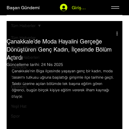
Başarı Gündemi
Giriş Yap
Tüm Haberler
Tüm Haberler
Çanakkale’de Moda Hayalini Gerçeğe
Başarı Hikayeleri
Dönüştüren Genç Kadın, İlçesinde Bölüm
Açtırdı
Şirket Haberleri
Güncelleme tarihi:
24 Nis 2025
Teknoloji
Çanakkale’nin Biga ilçesinde yaşayan genç bir kadın, moda 
Yaşam
tasarımı tutkusu uğruna başlattığı girişimle ilçe tarihine geçti. 
Talebi üzerine açılan bölümde tek başına eğitim gören 
Ekonomi
öğrenci, bugün birçok kişiye eğitim vererek ilham kaynağı 
Dünya
oluyor.
Yeşil Hat
Spor