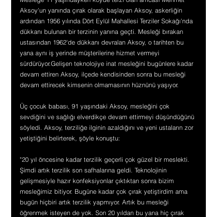
Aksoy'un yanında çırak olarak başlayan Aksoy, askerliğin 
ardından 1956 yılında Dört Eylül Mahallesi Terziler Sokağı'nda 
dükkanı bulunan bir terzinin yanına geçti. Mesleği bırakan 
ustasından 1962'de dükkanı devralan Aksoy, o tarihten bu 
yana aynı iş yerinde müşterilerine hizmet vermeyi 
sürdürüyor.Gelişen teknolojiye inat mesleğini bugünlere kadar 
devam ettiren Aksoy, ilçede kendisinden sonra bu mesleği 
devam ettirecek kimsenin olmamasının hüznünü yaşıyor.
Üç çocuk babası, 91 yaşındaki Aksoy, mesleğini çok 
sevdiğini ve sağlığı elverdikçe devam ettirmeyi düşündüğünü 
söyledi. Aksoy, terziliğe ilginin azaldığını ve yeni ustaların zor 
yetiştiğini belirterek, şöyle konuştu:
"20 yıl öncesine kadar terzilik geçerli çok güzel bir meslekti. 
Şimdi artık terzilik son safhalarına geldi. Teknolojinin 
gelişmesiyle hazır konfeksiyonlar çıktıktan sonra bizim 
mesleğimiz bitiyor. Bugüne kadar çok çırak yetiştirdim ama 
bugün hiçbiri artık terzilik yapmıyor. Artık bu mesleği 
öğrenmek isteyen de yok. Son 20 yıldan bu yana hiç çırak 