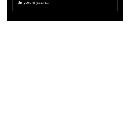
Bir yorum yazın...
Devletin sera desteğiyle üretimini büyüttü,
9 çocuğuna gelecek kurdu