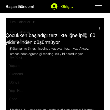
Başarı Gündemi
Giriş Yap
Tüm Haberler
Tüm Haberler
Çocukken başladığı terzilikte iğne ipliği 80
Başarı Hikayeleri
yıldır elinden düşürmüyor
Kütahya'nın Simav ilçesinde yaşayan terzi İlyas Aksoy, 
Şirket Haberleri
amcasından öğrendiği mesleği 80 yıldır sürdürüyor.
Teknoloji
Yaşam
Ekonomi
Dünya
Yeşil Hat
Spor
Mesleğe 11 yaşındayken köyde terzi olan amcası Mehmet 