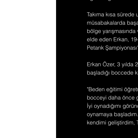
Takıma kısa sürede u
müsabakalarda başarı
bölge yarışmasında v
elde eden Erkan, 19
Petank Şampiyonası'n
Erkan Özer, 3 yılda 
başladığı boccede ken
"Beden eğitimi öğret
bocceyi daha önce g
İyi oynadığımı görün
oynamaya başladım. 
kendimi geliştirdim,