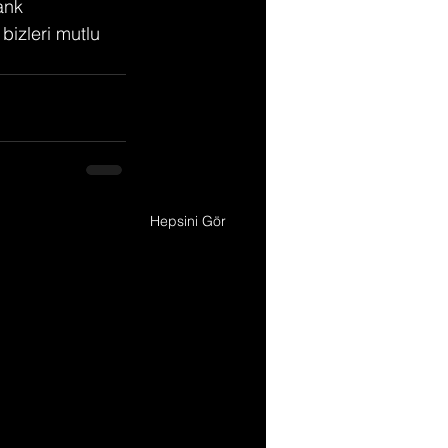
ank 
izleri mutlu 
Hepsini Gör