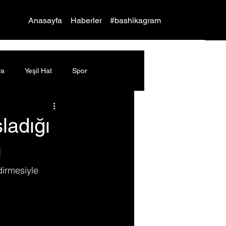
Yap
Anasayfa
Haberler
#bashikagram
ya
Yeşil Hat
Spor
ladığı
ı
dirmesiyle 