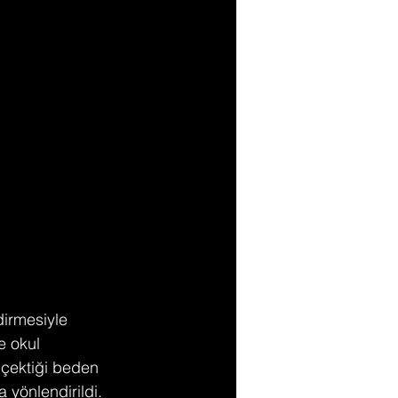
dirmesiyle 
e okul 
i çektiği beden 
 yönlendirildi.