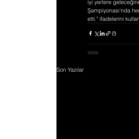
iyi yerlere geleceği
Şampiyonası'nda hem 
etti." ifadelerini kulla
Son Yazılar