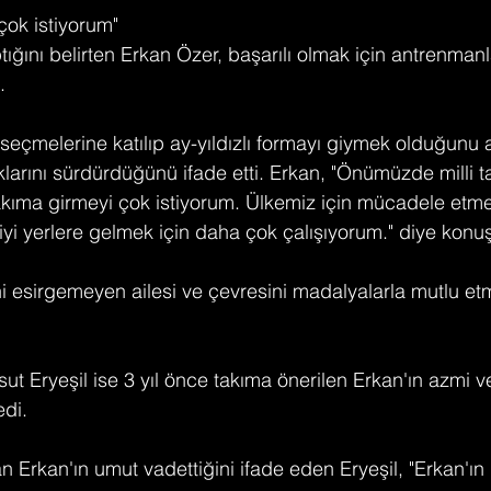
 çok istiyorum"
ığını belirten Erkan Özer, başarılı olmak için antrenmanl
.
 seçmelerine katılıp ay-yıldızlı formayı giymek olduğunu 
klarını sürdürdüğünü ifade etti. Erkan, "Önümüzde milli t
 takıma girmeyi çok istiyorum. Ülkemiz için mücadele et
i yerlere gelmek için daha çok çalışıyorum." diye konuş
i esirgemeyen ailesi ve çevresini madalyalarla mutlu etm
t Eryeşil ise 3 yıl önce takıma önerilen Erkan'ın azmi v
edi.
n Erkan'ın umut vadettiğini ifade eden Eryeşil, "Erkan'ı