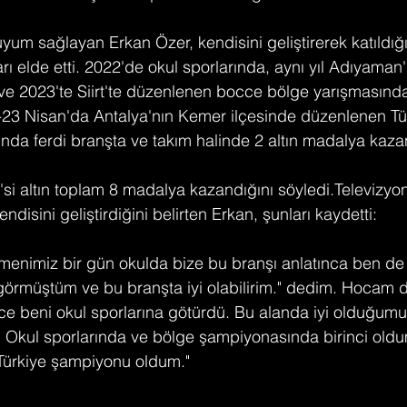
yum sağlayan Erkan Özer, kendisini geliştirerek katıldığı
 elde etti. 2022'de okul sporlarında, aynı yıl Adıyaman
e 2023'te Siirt'te düzenlenen bocce bölge yarışmasında b
-23 Nisan'da Antalya'nın Kemer ilçesinde düzenlenen Tü
da ferdi branşta ve takım halinde 2 altın madalya kaza
2'si altın toplam 8 madalya kazandığını söyledi.Televizyo
disini geliştirdiğini belirten Erkan, şunları kaydetti:
menimiz bir gün okulda bize bu branşı anlatınca ben de
örmüştüm ve bu branşta iyi olabilirim." dedim. Hocam d
ce beni okul sporlarına götürdü. Bu alanda iyi olduğumu 
Okul sporlarında ve bölge şampiyonasında birinci oldu
 Türkiye şampiyonu oldum."