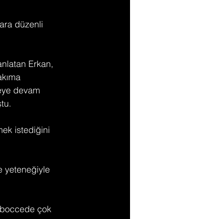
ara düzenli 
anlatan Erkan, 
akıma 
meye devam 
tu.
ek istediğini 
e yeteneğiyle 
n boccede çok 