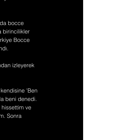
 
'da bocce 
irincilikler 
rkiye Bocce 
ndı.
ndan izleyerek 
 kendisine 'Ben 
a beni denedi. 
hissettim ve 
m. Sonra 