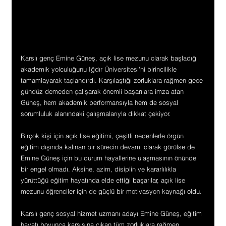
Karslı genç Emine Güneş, açık lise mezunu olarak başladığı 
akademik yolculuğunu Iğdır Üniversitesi'ni birincilikle 
tamamlayarak taçlandırdı. Karşılaştığı zorluklara rağmen gece 
gündüz demeden çalışarak önemli başarılara imza atan 
Güneş, hem akademik performansıyla hem de sosyal 
sorumluluk alanındaki çalışmalarıyla dikkat çekiyor.
Birçok kişi için açık lise eğitimi, çeşitli nedenlerle örgün 
eğitim dışında kalınan bir sürecin devamı olarak görülse de 
Emine Güneş için bu durum hayallerine ulaşmasının önünde 
bir engel olmadı. Aksine, azim, disiplin ve kararlılıkla 
yürüttüğü eğitim hayatında elde ettiği başarılar, açık lise 
mezunu öğrenciler için de güçlü bir motivasyon kaynağı oldu.
Karslı genç sosyal hizmet uzmanı adayı Emine Güneş, eğitim 
hayatı boyunca karşısına çıkan tüm zorluklara rağmen 