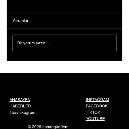
Yorumlar
Bir yorum yazın...
Devletin sera desteğiyle üretimini büyüttü,
9 çocuğuna gelecek kurdu
INSTAGRAM
ANASAYFA
FACEBOOK
HABERLER
TİKTOK
#bashikagram
YOUTUBE
© 2026 basarigündemi