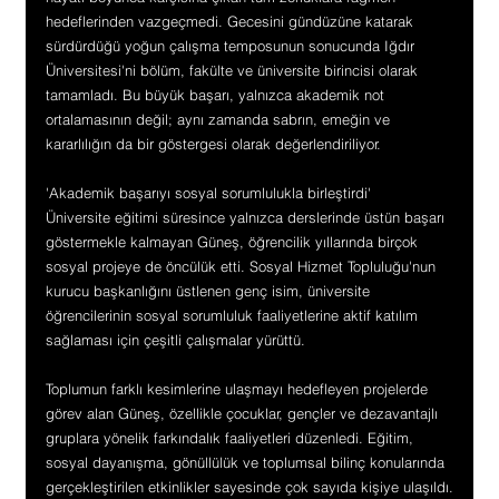
hedeflerinden vazgeçmedi. Gecesini gündüzüne katarak 
sürdürdüğü yoğun çalışma temposunun sonucunda Iğdır 
Üniversitesi'ni bölüm, fakülte ve üniversite birincisi olarak 
tamamladı. Bu büyük başarı, yalnızca akademik not 
ortalamasının değil; aynı zamanda sabrın, emeğin ve 
kararlılığın da bir göstergesi olarak değerlendiriliyor.
'Akademik başarıyı sosyal sorumlulukla birleştirdi'
Üniversite eğitimi süresince yalnızca derslerinde üstün başarı 
göstermekle kalmayan Güneş, öğrencilik yıllarında birçok 
sosyal projeye de öncülük etti. Sosyal Hizmet Topluluğu'nun 
kurucu başkanlığını üstlenen genç isim, üniversite 
öğrencilerinin sosyal sorumluluk faaliyetlerine aktif katılım 
sağlaması için çeşitli çalışmalar yürüttü.
Toplumun farklı kesimlerine ulaşmayı hedefleyen projelerde 
görev alan Güneş, özellikle çocuklar, gençler ve dezavantajlı 
gruplara yönelik farkındalık faaliyetleri düzenledi. Eğitim, 
sosyal dayanışma, gönüllülük ve toplumsal bilinç konularında 
gerçekleştirilen etkinlikler sayesinde çok sayıda kişiye ulaşıldı.