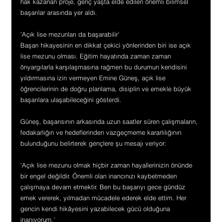
hak kazanan proje, genç yaşta elde edilen önemli bilimsel 
başarılar arasında yer aldı.
'Açık lise mezunları da başarabilir'
Başarı hikayesinin en dikkat çekici yönlerinden biri ise açık 
lise mezunu olması. Eğitim hayatında zaman zaman 
önyargılarla karşılaşmasına rağmen bu durumun kendisini 
yıldırmasına izin vermeyen Emine Güneş, açık lise 
öğrencilerinin de doğru planlama, disiplin ve emekle büyük 
başarılara ulaşabileceğini gösterdi.
Güneş, başarısının arkasında uzun saatler süren çalışmaların, 
fedakarlığın ve hedeflerinden vazgeçmeme kararlılığının 
bulunduğunu belirterek gençlere şu mesajı veriyor:
'Açık lise mezunu olmak hiçbir zaman hayallerinizin önünde 
bir engel değildir. Önemli olan inancınızı kaybetmeden 
çalışmaya devam etmektir. Ben bu başarıyı gece gündüz 
emek vererek, yılmadan mücadele ederek elde ettim. Her 
gencin kendi hikâyesini yazabilecek gücü olduğuna 
inanıyorum.'