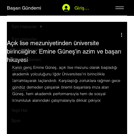
Başarı Gündemi
Giriş Yap
Tüm Haberler
Tüm Haberler
Açık lise mezuniyetinden üniversite
Başarı Hikayeleri
birinciliğine: Emine Güneş'in azim ve başarı
hikayesi
Şirket Haberleri
Karslı genç Emine Güneş, açık lise mezunu olarak başladığı 
Teknoloji
akademik yolculuğunu Iğdır Üniversitesi'ni birincilikle 
Yaşam
tamamlayarak taçlandırdı. Karşılaştığı zorluklara rağmen gece 
gündüz demeden çalışarak önemli başarılara imza atan 
Ekonomi
Güneş, hem akademik performansıyla hem de sosyal 
Dünya
sorumluluk alanındaki çalışmalarıyla dikkat çekiyor.
Yeşil Hat
Spor