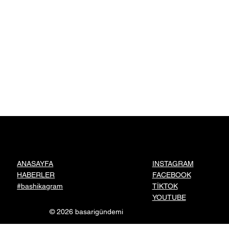
Kişiye İlham Oldu
INSTAGRAM
ANASAYFA
FACEBOOK
HABERLER
TİKTOK
#bashikagram
YOUTUBE
© 2026 basarigündemi