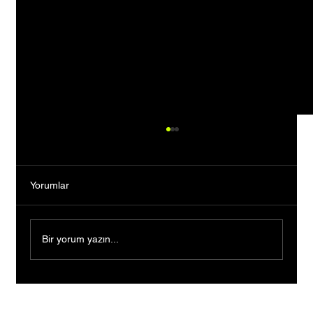
Yorumlar
Bir yorum yazın...
Bankacılığı Bıraktı, Tutkusunun Peşinden
Gitti: Kendi Markasını Kurarak Binlerce