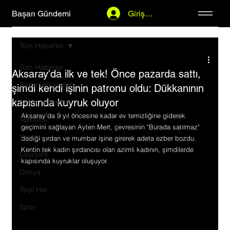
Başarı Gündemi
Giriş Yap
Tüm Haberler
Tüm Haberler
Aksaray'da ilk ve tek! Önce pazarda sattı,
Başarı Hikayeleri
şimdi kendi işinin patronu oldu: Dükkanının
kapısında kuyruk oluyor
Şirket Haberleri
Aksaray'da 9 yıl öncesine kadar ev temizliğine giderek 
Teknoloji
geçimini sağlayan Ayten Mert, çevresinin "Burada satılmaz" 
Yaşam
dediği şırdan ve mumbar işine girerek adeta ezber bozdu. 
Kentin tek kadın şırdancısı olan azimli kadının, şimdilerde 
Ekonomi
kapısında kuyruklar oluşuyor.
Dünya
Yeşil Hat
Spor