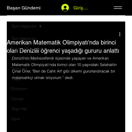
Başarı Gündemi
Giriş Yap
Tüm Haberler
Tüm Haberler
Amerikan Matematik Olimpiyatı'nda birinci
Başarı Hikayeleri
olan Denizlili öğrenci yaşadığı gururu anlattı
Denizli'nin Merkezefendi ilçesinde yaşayan ve Amerikan 
Şirket Haberleri
Matematik Olimpiyatı'nda birinci olan 10 yaşındaki Selahattin 
Teknoloji
Çınar Öner, "Ben de Cahit Arf gibi ülkemi gururlandıracak bir 
matematikçi olmak istiyorum." dedi.
Yaşam
Ekonomi
Dünya
Yeşil Hat
Spor