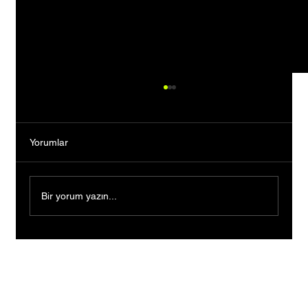
Yorumlar
Bir yorum yazın...
Bankacılığı Bıraktı, Tutkusunun Peşinden
Gitti: Kendi Markasını Kurarak Binlerce
Kişiye İlham Oldu