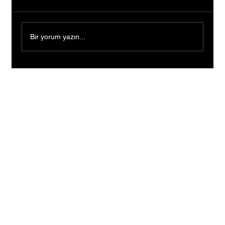
Bir yorum yazın...
Bankacılığı Bıraktı, Tutkusunun Peşinden
Gitti: Kendi Markasını Kurarak Binlerce
Kişiye İlham Oldu