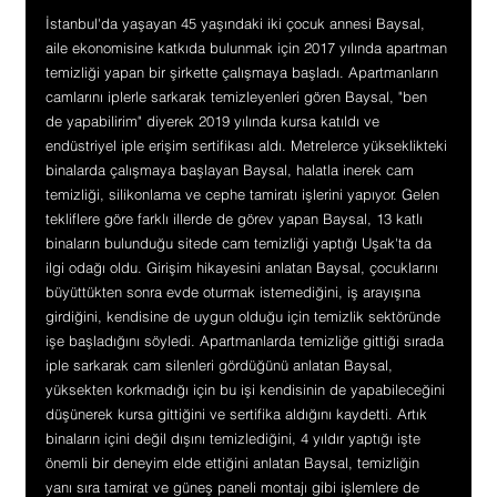
İstanbul'da yaşayan 45 yaşındaki iki çocuk annesi Baysal, 
aile ekonomisine katkıda bulunmak için 2017 yılında apartman 
temizliği yapan bir şirkette çalışmaya başladı. Apartmanların 
camlarını iplerle sarkarak temizleyenleri gören Baysal, "ben 
de yapabilirim" diyerek 2019 yılında kursa katıldı ve 
endüstriyel iple erişim sertifikası aldı. Metrelerce yükseklikteki 
binalarda çalışmaya başlayan Baysal, halatla inerek cam 
temizliği, silikonlama ve cephe tamiratı işlerini yapıyor. Gelen 
tekliflere göre farklı illerde de görev yapan Baysal, 13 katlı 
binaların bulunduğu sitede cam temizliği yaptığı Uşak'ta da 
ilgi odağı oldu. Girişim hikayesini anlatan Baysal, çocuklarını 
büyüttükten sonra evde oturmak istemediğini, iş arayışına 
girdiğini, kendisine de uygun olduğu için temizlik sektöründe 
işe başladığını söyledi. Apartmanlarda temizliğe gittiği sırada 
iple sarkarak cam silenleri gördüğünü anlatan Baysal, 
yüksekten korkmadığı için bu işi kendisinin de yapabileceğini 
düşünerek kursa gittiğini ve sertifika aldığını kaydetti. Artık 
binaların içini değil dışını temizlediğini, 4 yıldır yaptığı işte 
önemli bir deneyim elde ettiğini anlatan Baysal, temizliğin 
yanı sıra tamirat ve güneş paneli montajı gibi işlemlere de 