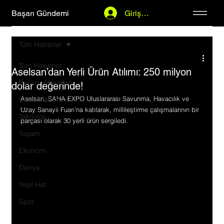
Başarı Gündemi
Giriş Yap
Tüm Haberler
Tüm Haberler
Aselsan’dan Yerli Ürün Atılımı: 250 milyon
Başarı Hikayeleri
dolar değerinde!
Aselsan, SAHA EXPO Uluslararası Savunma, Havacılık ve 
Şirket Haberleri
Uzay Sanayii Fuarı’na katılarak, millileştirme çalışmalarının bir 
Teknoloji
parçası olarak 30 yerli ürün sergiledi.
Yaşam
Ekonomi
Dünya
Yeşil Hat
Spor