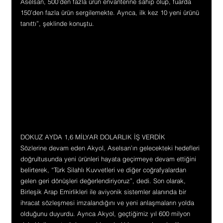
Aselsan, 500’den fazla ürün envanterine sahip olup, fuarda 
150’den fazla ürün sergilemekte. Ayrıca, ilk kez 10 yeni ürünü 
tanıttı”, şeklinde konuştu.
DOKUZ AYDA 1,6 MİLYAR DOLARLIK İŞ VERDİK
Sözlerine devam eden Akyol, Aselsan’ın gelecekteki hedefleri 
doğrultusunda yeni ürünleri hayata geçirmeye devam ettiğini 
belirterek, “Türk Silahlı Kuvvetleri ve diğer coğrafyalardan 
gelen geri dönüşleri değerlendiriyoruz”, dedi. Son olarak, 
Birleşik Arap Emirlikleri ile aviyonik sistemler alanında bir 
ihracat sözleşmesi imzalandığını ve yeni anlaşmaların yolda 
olduğunu duyurdu. Ayrıca Akyol, geçtiğimiz yıl 600 milyon 