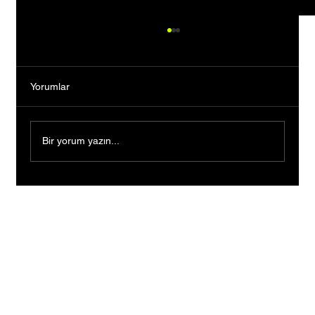
Yorumlar
Bir yorum yazın...
Çorum’dan 120 ülkeye sensör ihraç ediyor