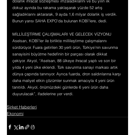
dolarlık ihracat sözleşmesi imzaladıklarını ve bu yılın ilk 
dokuz ayında bu rakama yaklaşarak yüzde 52 artış 
sağladıklarını aktararak, 9 ayda 1,6 milyar dolarlık iş verdik. 
Bunun yarısı SAHA EXPO’da bulunan KOBİ’lere, dedi.
MİLLİLEŞTİRME ÇALIŞMALARI VE GELECEK VİZYONU
Aselsan, KOBİ’ler ile birlikte millileştirme çalışmalarını 
sürdürüyor. Fuara getirilen 30 yerli ürün, Türkiye’nin savunma 
sanayisini büyütme hedefinin bir parçası olarak dikkat 
çekiyor. Akyol, “Aselsan, 88 ülkeye ihracat yaptı ve son bir 
yılda 4 yeni ülke eklendi. Türk savunma sanayi markası artık 
dünya çapında tanınıyor. Ayrıca fuarda, dron saldırılarına karşı 
daha maliyet etkin çözümler sunmak amacıyla 4 yeni ürün 
tanıtıldı. Akyol, önümüzdeki günlerde 6 yeni ürün daha 
duyurulacak”, ifadelerine yer verdi.
Şirket Haberleri
Ekonomi