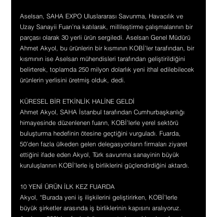
Aselsan, SAHA EXPO Uluslararası Savunma, Havacılık ve 
Uzay Sanayii Fuarı’na katılarak, millileştirme çalışmalarının bir 
parçası olarak 30 yerli ürün sergiledi. Aselsan Genel Müdürü 
Ahmet Akyol, bu ürünlerin bir kısmının KOBİ’ler tarafından, bir 
kısmının ise Aselsan mühendisleri tarafından geliştirildiğini 
belirterek, toplamda 250 milyon dolarlık yeni ithal edilebilecek 
ürünlerin yerlisini üretmiş olduk, dedi.
KÜRESEL BİR ETKİNLİK HALİNE GELDİ
Ahmet Akyol, SAHA İstanbul tarafından Cumhurbaşkanlığı 
himayesinde düzenlenen fuarın, KOBİ’lerle yerel sektörü 
buluşturma hedefinin ötesine geçtiğini vurguladı. Fuarda, 
50’den fazla ülkeden gelen delegasyonların firmaları ziyaret 
ettiğini ifade eden Akyol, Türk savunma sanayinin büyük 
kuruluşlarının KOBİ’lerle iş birliklerini güçlendirdiğini aktardı.
10 YENİ ÜRÜN İLK KEZ FUARDA
Akyol, “Burada yeni iş ilişkilerini geliştirirken, KOBİ’lerle 
büyük şirketler arasında iş birliklerinin kapısını aralıyoruz. 