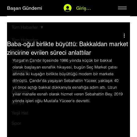
Başarı Gündemi
Giriş Yap
Tüm Haberler
Tüm Haberler
Baba-oğul birlikte büyüttü: Bakkaldan market
Başarı Hikayeleri
zincirine evrilen süreci anlattılar
Yozgat'ın Çandır ilçesinde 1986 yılında küçük bir bakkal 
Şirket Haberleri
olarak başlayan esnaflık hikayesi, bugün Seç Market çatısı 
Teknoloji
altında iki kuşağın birlikte büyüttüğü modern bir markete 
dönüştü. Çandır'da yaşayan Sebahattin Yüceer, yaklaşık 40 
Yaşam
yıl önce açtığı bakkal dükkanıyla esnaflığa adım attı. Uzun 
Ekonomi
yıllar mahalle esnafı olarak hizmet veren Sebahattin Bey, 2019 
yılında işleri oğlu Mustafa Yüceer'e devretti.
Dünya
Yeşil Hat
Spor