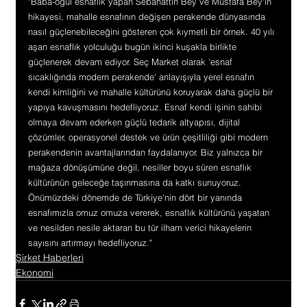
"Baba-oğul esnaflık yapan Sebahattin Bey ve Mustafa Bey'in 
hikayesi, mahalle esnafının değişen perakende dünyasında 
nasıl güçlenebileceğini gösteren çok kıymetli bir örnek. 40 yılı 
aşan esnaflık yolculuğu bugün ikinci kuşakla birlikte 
güçlenerek devam ediyor. Seç Market olarak 'esnaf 
sıcaklığında modern perakende' anlayışıyla yerel esnafın 
kendi kimliğini ve mahalle kültürünü koruyarak daha güçlü bir 
yapıya kavuşmasını hedefliyoruz. Esnaf kendi işinin sahibi 
olmaya devam ederken güçlü tedarik altyapısı, dijital 
çözümler, operasyonel destek ve ürün çeşitliliği gibi modern 
perakendenin avantajlarından faydalanıyor. Biz yalnızca bir 
mağaza dönüşümüne değil, nesiller boyu süren esnaflık 
kültürünün geleceğe taşınmasına da katkı sunuyoruz. 
Önümüzdeki dönemde de Türkiye'nin dört bir yanında 
esnafımızla omuz omuza vererek, esnaflık kültürünü yaşatan 
ve nesilden nesile aktaran bu tür ilham verici hikayelerin 
sayısını artırmayı hedefliyoruz."
Şirket Haberleri
Ekonomi