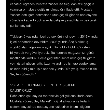
esnaflığı öğrenen Mustafa Yüceer ise Seç Market'e geçişin 
yalnızca bir tabela değişimi olmadığını ifade etti. Mustafa 
Yüceer, dönüşüm sonrasında ürün çeşitliliğinden operasyonel 
süreçlere kadar birçok alanda gelişim yaşadıklarını belirterek 
şunları söyledi:
"Yaklaşık 5 yaşından beri bu sektörün içindeyim. 2019 yılında 
işleri babamdan devraldım, 2023 yılında Seç Market iş 
ortaklığıyla mağazamızı açtık. Biz Yıldız Holding'i zaten 
biliyorduk ve güveniyorduk. Bu nedenle mağazamızı gönül 
rahatlığıyla kurduk. Seç'e geçtikten sonra ürün çeşitliliğimiz 
ve müşteri güveni arttı. Uzun yıllardır bu işi yapıyorduk ama 
aslında bildiğimiz, işin sadece yüzde 20'siymiş. Yüzde 80'ini 
Seç'ten öğrendik."
"78 FARKLI TOPTANCI YERİNE TEK SİSTEMLE 
ÇALIŞIYORUZ"
Daha önce çok sayıda toptancıyla çalıştıklarını ifade eden 
Mustafa Yüceer, Seç Market'in dijital altyapısı ve tedarik 
sistemi sayesinde operasyonel yüklerinin önemli ölçüde 