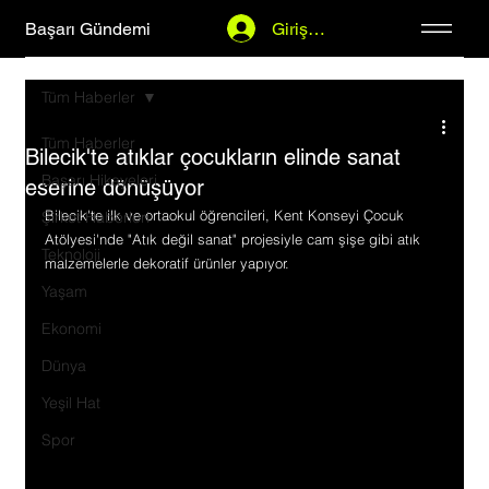
Başarı Gündemi
Giriş Yap
Tüm Haberler
Tüm Haberler
Bilecik'te atıklar çocukların elinde sanat
Başarı Hikayeleri
eserine dönüşüyor
Bilecik'te ilk ve ortaokul öğrencileri, Kent Konseyi Çocuk 
Şirket Haberleri
Atölyesi'nde "Atık değil sanat" projesiyle cam şişe gibi atık 
Teknoloji
malzemelerle dekoratif ürünler yapıyor.
Yaşam
Ekonomi
Dünya
Yeşil Hat
Spor