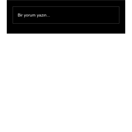
Bir yorum yazın...
Devletin sera desteğiyle üretimini büyüttü,
9 çocuğuna gelecek kurdu