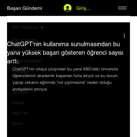
Başarı Gündemi
Giriş Yap
Tüm Haberler
Tüm Haberler
ChatGPT'nin kullanıma sunulmasından bu
Başarı Hikayeleri
yana yüksek başarı gösteren öğrenci sayısı
arttı.
Şirket Haberleri
ChatGPT'nin ortaya çıkışından bu yana ABD'deki üniversite 
Teknoloji
öğrencilerinin akademik başarıları hızla artıyor ve bu durum 
Yaşam
yapay zekanın eğitimde "not şişirmesine" neden olduğu 
endişelerini artırıyor.
Ekonomi
Dünya
Yeşil Hat
Spor