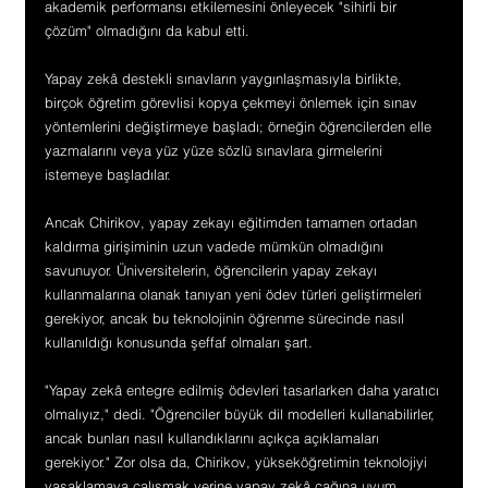
akademik performansı etkilemesini önleyecek "sihirli bir 
çözüm" olmadığını da kabul etti.
Yapay zekâ destekli sınavların yaygınlaşmasıyla birlikte, 
birçok öğretim görevlisi kopya çekmeyi önlemek için sınav 
yöntemlerini değiştirmeye başladı; örneğin öğrencilerden elle 
yazmalarını veya yüz yüze sözlü sınavlara girmelerini 
istemeye başladılar.
Ancak Chirikov, yapay zekayı eğitimden tamamen ortadan 
kaldırma girişiminin uzun vadede mümkün olmadığını 
savunuyor. Üniversitelerin, öğrencilerin yapay zekayı 
kullanmalarına olanak tanıyan yeni ödev türleri geliştirmeleri 
gerekiyor, ancak bu teknolojinin öğrenme sürecinde nasıl 
kullanıldığı konusunda şeffaf olmaları şart.
"Yapay zekâ entegre edilmiş ödevleri tasarlarken daha yaratıcı 
olmalıyız," dedi. "Öğrenciler büyük dil modelleri kullanabilirler, 
ancak bunları nasıl kullandıklarını açıkça açıklamaları 
gerekiyor." Zor olsa da, Chirikov, yükseköğretimin teknolojiyi 
yasaklamaya çalışmak yerine yapay zekâ çağına uyum 