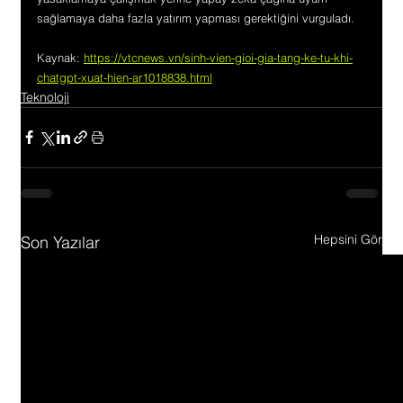
sağlamaya daha fazla yatırım yapması gerektiğini vurguladı.
Kaynak: 
https://vtcnews.vn/sinh-vien-gioi-gia-tang-ke-tu-khi-
chatgpt-xuat-hien-ar1018838.html
Teknoloji
Hepsini Gör
Son Yazılar