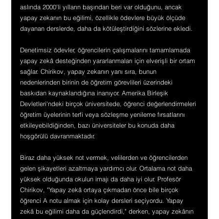
aslında 2000'li yılların başından beri var olduğunu, ancak 
yapay zekanın bu eğilimi, özellikle ödevlere büyük ölçüde 
dayanan derslerde, daha da kötüleştirdiğini sözlerine ekledi. 
Denetimsiz ödevler, öğrencilerin çalışmalarını tamamlamada 
yapay zekâ desteğinden yararlanmaları için elverişli bir ortam 
sağlar. Chirikov, yapay zekanın yanı sıra, bunun 
nedenlerinden birinin de öğretim görevlileri üzerindeki 
baskıdan kaynaklandığına inanıyor. Amerika Birleşik 
Devletleri'ndeki birçok üniversitede, öğrenci değerlendirmeleri 
öğretim üyelerinin terfi veya sözleşme yenileme fırsatlarını 
etkileyebildiğinden, bazı üniversiteler bu konuda daha 
hoşgörülü davranmaktadır.
Biraz daha yüksek not vermek, velilerden ve öğrencilerden 
gelen şikayetleri azaltmaya yardımcı olur. Ortalama not daha 
yüksek olduğunda okulun imajı da daha iyi olur. Profesör 
Chirikov, "Yapay zekâ ortaya çıkmadan önce bile birçok 
öğrenci A notu almak için kolay dersleri seçiyordu. Yapay 
zekâ bu eğilimi daha da güçlendirdi," derken, yapay zekânın 