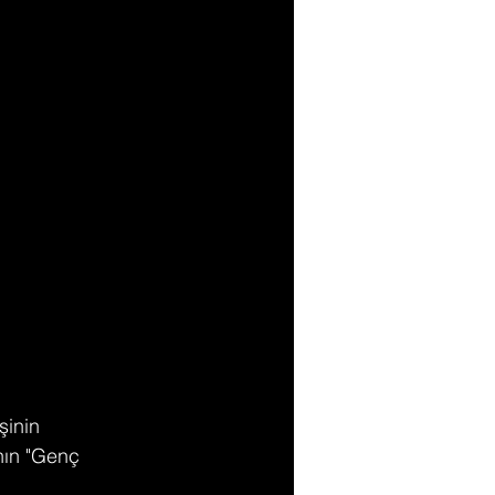
şinin 
nın "Genç 