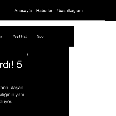
Yap
Anasayfa
Haberler
#bashikagram
ya
Yeşil Hat
Spor
dı! 5
vana ulaşan 
iliğinin yanı 
oluyor.