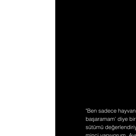
"Ben sadece hayvancı
başaramam' diye bir
sütümü değerlendiriy
minci yapıyorum. Ayr