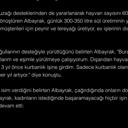
zağı desteklerinden de yararlanarak hayvan sayısını 60'
 dönüştüren Albayrak, günlük 300-350 litre süt üretiminin y
, müşterileri için peynir ve tereyağı üretiyor, ev işlerinin d
oğullarının desteğiyle yürüttüğünü belirten Albayrak, "Bura
klarım ve eşimle yürütmeye çalışıyorum. Dışarıdan hayvan
 yıl önce kurbanlık işine girdim. Sadece kurbanlık olan
r yıl artıyor." diye konuştu.
 isim verdiğini belirten Albayrak, çağırdığında onların 
bayrak, kadınların istediğinde başaramayacağı hiçbir işin
devam etti: