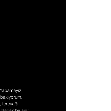
'Yapamayız, 
 bakıyorum, 
 tereyağı, 
olacak bir şey 