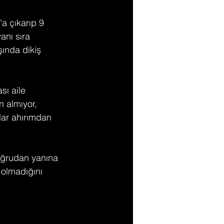
a çıkarıp 9 
anı sıra 
ışında dikiş 
sı aile 
 almıyor, 
lar ahırımdan 
doğrudan yanına 
 olmadığını 