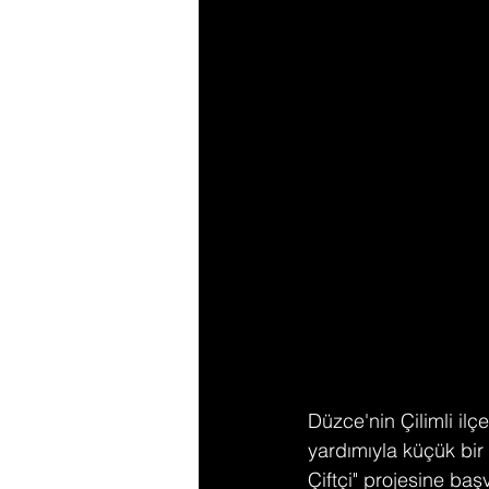
Düzce'nin Çilimli ilç
yardımıyla küçük bir
Çiftçi" projesine baş