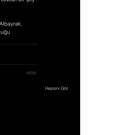
 Albayrak, 
cuğu 
Hepsini Gör