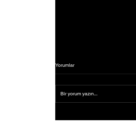
Yorumlar
Bir yorum yazın...
Fikir üretmeyi hayatının
merkezine koydu... Uğur
Ağırgöl'ün girişimcilik
yolculuğu ilham veriyor