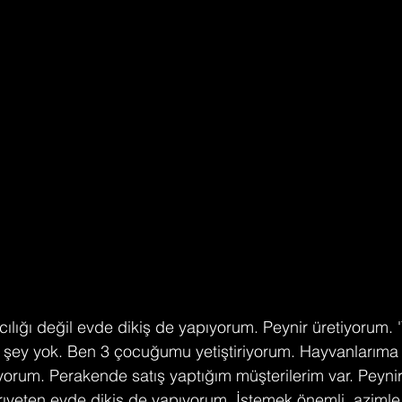
lığı değil evde dikiş de yapıyorum. Peynir üretiyorum. 
 şey yok. Ben 3 çocuğumu yetiştiriyorum. Hayvanlarıma
orum. Perakende satış yaptığım müşterilerim var. Peynir,
ıyeten evde dikiş de yapıyorum. İstemek önemli, azimle 