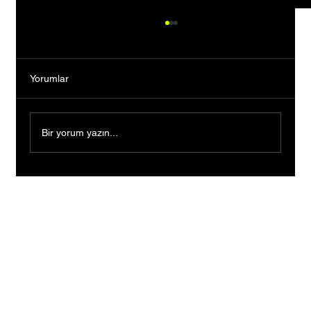
Yorumlar
Bir yorum yazın...
Devletin sera desteğiyle üretimini büyüttü,
9 çocuğuna gelecek kurdu