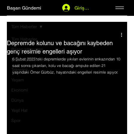
Başarı Gündemi
Giriş Yap
Tüm Haberler
Tüm Haberler
Depremde kolunu ve bacağını kaybeden
Başarı Hikayeleri
genç resimle engelleri aşıyor
6 Şubat 2023'teki depremlerde yıkılan evlerinin enkazından 10 
Şirket Haberleri
saat sonra çıkarılan, kolu ve bacağı ampute edilen 21 
Teknoloji
yaşındaki Ömer Gürbüz, hayatındaki engelleri resimle aşıyor.
Yaşam
Ekonomi
Dünya
Yeşil Hat
Spor