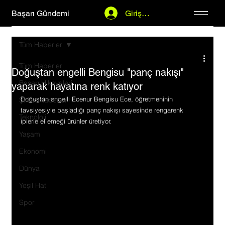
Başarı Gündemi
Giriş Yap
Tüm Haberler
Tüm Haberler
Doğuştan engelli Bengisu "panç nakışı"
Başarı Hikayeleri
yaparak hayatına renk katıyor
Doğuştan engelli Ecenur Bengisu Ece, öğretmeninin 
Şirket Haberleri
tavsiyesiyle başladığı panç nakışı sayesinde rengarenk 
Teknoloji
iplerle el emeği ürünler üretiyor.
Yaşam
Ekonomi
Dünya
Yeşil Hat
Spor