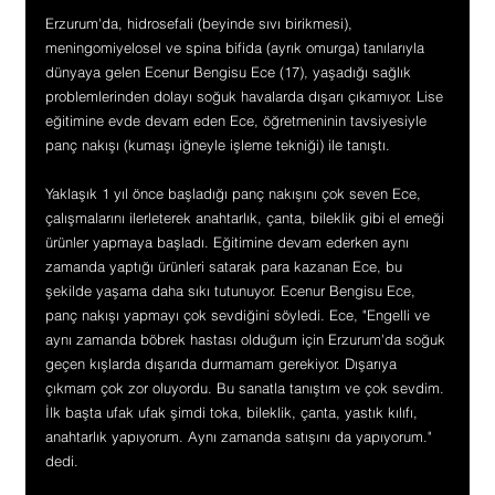
Erzurum'da, hidrosefali (beyinde sıvı birikmesi), 
meningomiyelosel ve spina bifida (ayrık omurga) tanılarıyla 
dünyaya gelen Ecenur Bengisu Ece (17), yaşadığı sağlık 
problemlerinden dolayı soğuk havalarda dışarı çıkamıyor. Lise 
eğitimine evde devam eden Ece, öğretmeninin tavsiyesiyle 
panç nakışı (kumaşı iğneyle işleme tekniği) ile tanıştı.
Yaklaşık 1 yıl önce başladığı panç nakışını çok seven Ece, 
çalışmalarını ilerleterek anahtarlık, çanta, bileklik gibi el emeği 
ürünler yapmaya başladı. Eğitimine devam ederken aynı 
zamanda yaptığı ürünleri satarak para kazanan Ece, bu 
şekilde yaşama daha sıkı tutunuyor. Ecenur Bengisu Ece,  
panç nakışı yapmayı çok sevdiğini söyledi. Ece, "Engelli ve 
aynı zamanda böbrek hastası olduğum için Erzurum'da soğuk 
geçen kışlarda dışarıda durmamam gerekiyor. Dışarıya 
çıkmam çok zor oluyordu. Bu sanatla tanıştım ve çok sevdim. 
İlk başta ufak ufak şimdi toka, bileklik, çanta, yastık kılıfı, 
anahtarlık yapıyorum. Aynı zamanda satışını da yapıyorum." 
dedi.