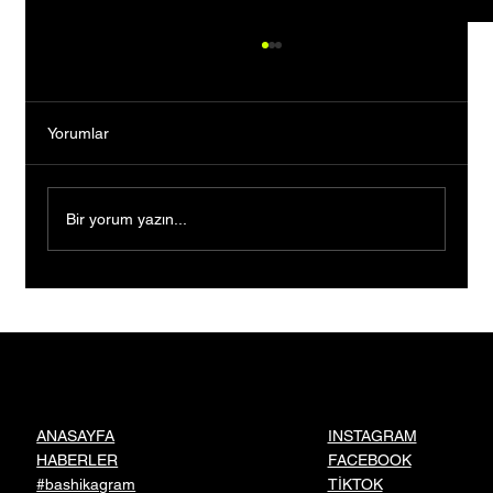
Yorumlar
Bir yorum yazın...
Yozgatlı Girişimci Murat Erdem'in Kurduğu
Bistorya Gıda, Ankara'dan Dünyaya Türk
Lezzetlerini Taşıyor
INSTAGRAM
ANASAYFA
FACEBOOK
HABERLER
TİKTOK
#bashikagram