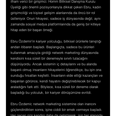
ilham verici bir girişimci. Homm Bitkisel Danışma Kurulu 
Üyeliği gibi önemli pozisyonlarıyla dikkat çeken Ebru, kadın 
girişimciliği ve kişisel gelişim alanlarında da öncü bir rol 
üstleniyor. Onun hikayesi, sadece iş dünyasında değil, aynı 
zamanda sosyal medya platformlarında da geniş bir kitleye 
hitap eden bir başarı örneği.
Ebru Özdemir’in kariyer yolculuğu, bitkisel ürünlerle tanıştığı 
andan itibaren başladı. Başlangıçta, sadece bu ürünleri 
kullanmak amacıyla girdiği network marketing dünyasında 
kendisini kısa süreli bir denemeyle sınırlı tutacağını 
düşünüyordu. Ancak sistemin iç detaylarını ve bu alanda 
başarılı olmuş insanların hikayelerini öğrendikçe, bu işin ona 
sunduğu fırsatları keşfetti. İnsanların elde ettiği kazançları ve 
başarıları görünce, kendi hayatını değiştirebilecek bir kapıyı 
araladığını fark etti. Böylece, kısa süreli bir deneme olarak 
başladığı bu yolculuk, bir kariyer dönüşümüne evrildi.
Ebru Özdemir, network marketing sistemine olan inancını 
güçlendirdikten sonra, işine ciddi bir emek vermeye başladı. 
Her geçen gün kendini daha da geliştirerek, işin her alanında 