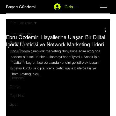
Başarı Gündemi
Giriş Yap
Tüm Haberler
Tüm Haberler
Ebru Özdemir: Hayallerine Ulaşan Bir Dijital
Başarı Hikayeleri
İçerik Üreticisi ve Network Marketing Lideri
Ebru Özdemir, network marketing dünyasına adım attığında 
Şirket Haberleri
sadece bitkisel ürünler kullanmayı hedefliyordu. Ancak işin 
Teknoloji
fırsatlarını keşfettikçe bu alanda kendini geliştirerek başarılı 
bir ekip kurdu ve dijital içerik üreticiliğiyle binlerce kişiye 
Yaşam
ilham kaynağı oldu.
Ekonomi
Dünya
Yeşil Hat
Spor