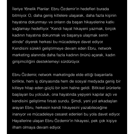
İleriye Yönelik Planlar: Ebru Özdemir’in hedefleri burada 
bitmiyor. O, daha geniş kitlelere ulaşarak, daha fazla kişinin 
hayatına dokunmayı ve onların da başarı hikayelerine katkı 
sağlamayı hedefliyor. "Kendi hayat hikayeni yazmak, birçok 
kadının hayatına dokunmak ve başarıya ulaşmak senin 
elinde" diyerek herkesi bu mücadeleye davet ediyor. 
Kendisini sürekli geliştirmeye devam eden Ebru, network 
marketing alanında daha fazla kadının önünü açarak, kadın 
girişimciliğini desteklemeyi sürdürüyor.
Ebru Özdemir, network marketingde elde ettiği başarılarla 
birlikte, hem iş dünyasında hem de sosyal medyada geniş bir 
kitleye hitap eden güçlü bir isim haline geldi. Bitkisel ürünlerle 
başlayan bu yolculuk, ona hayatında yepyeni kapılar açtı ve 
kendisini geliştirme fırsatı sundu. Şimdi, yeni yol arkadaşları 
arayan Ebru, herkesin kendi hikayesini yazabileceğine 
inanıyor ve mücadeleye cesaret edenleri bu yola davet ediyor. 
Hayallerine ulaşan Ebru Özdemir’in hikayesi, pek çok kişiye 
ilham olmaya devam ediyor.