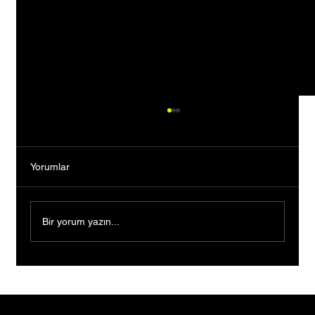
Yorumlar
Bir yorum yazın...
Ders Çalışırken Başladılar, Mezun
Olmadan Şirket Kurup Patent Başvurusu
Yaptılar