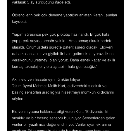
yaklaşık 3 ay sürdüğünü ifade etti.
Öğrencilerin pek çok deneme yaptığını anlatan Karani, şunları 
kaydetti:
"Yapım süresince pek çok prototip hazırlandı. Birçok hata 
yapıp çok sayıda sensör yakıldı. Ama sonuç olarak hedefe 
ulaşıldı. Önümüzdeki süreçte patent süreci olacak. Eldiveni 
daha kullanılabilir ve giyilebilir hale getirmek istiyoruz. İkinci 
versiyonunu üretmeyi planlıyoruz. Daha esnek katlar ve akıllı 
kumaş teknolojileriyle ulaşılabilir hale getireceğiz."
Akıllı eldiven hissetmeyi mümkün kılıyor
Takım üyesi Mehmet Melih Kurt, eldivendeki sıcaklık ve 
basınç sensörleri aracılığıyla hissetmeyi mümkün kıldıklarını 
söyledi.
Eldivenin yapısı hakkında bilgi veren Kurt, "Eldivende iki 
sıcaklık ve bir basınç sensörü bulunuyor. Sensörlerden gelen 
veriler bir yazılımda değerlendiriliyor. Veriler uyarı ekranına 
yazılıyor. Eğer normalin dışında bir durum varsa hem sesli 