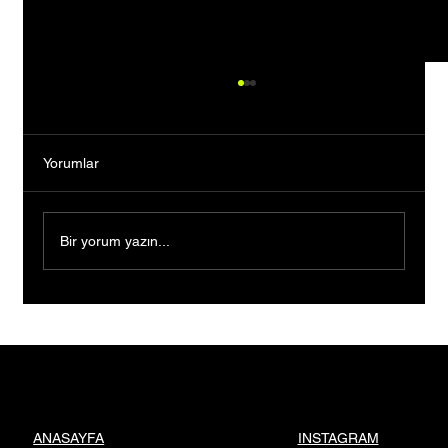
Yorumlar
Bir yorum yazın...
Bankacılığı Bıraktı, Tutkusunun Peşinden
Gitti: Kendi Markasını Kurarak Binlerce
Kişiye İlham Oldu
INSTAGRAM
ANASAYFA