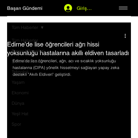
Başarı Gündemi
Giriş Yap
Tüm Haberler
Tüm Haberler
Edirne'de lise öğrencileri ağrı hissi
Başarı Hikayeleri
yoksunluğu hastalarına akıllı eldiven tasarladı
Edirne'de lise öğrencileri, ağrı, acı ve sıcaklık yoksunluğu 
Şirket Haberleri
hastalarına (CIPA) yönelik hissetmeyi sağlayan yapay zeka 
Teknoloji
destekli "Akıllı Eldiven" geliştirdi.
Yaşam
Ekonomi
Dünya
Yeşil Hat
Spor