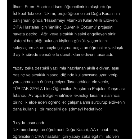
İlhami Ertem Anadolu Lisesi öğrencilerinin oluşturduğu 
İstikbal Teknoloji Takımı, proje öğretmenleri Doğu Karani'nin 
danışmanlığında "Hissetmeyi Mümkün Kılan Akıllı Eldiven: 
CIPA Hastaları İçin Yenilikçi Güvenlik Çözümü" projesini 
hayata geçirdi. Ağrı veya sıcaklık hissini engelleyen sinir 
sistemi hastalığı bulunan kişilerin günlük yaşamlarını 
kolaylaştırmak amacıyla çalışma başlatan öğrenciler yaklaşık 
3 aylık sürede sensörlerle donattıkları eldiveni tasarladı.
Yapay zeka destekli yazılımla hazırlanan akıllı eldiven, aşırı 
basınç ve sıcaklık hissedildiğinde kullanıcısına uyarı verip 
yaralanmaların önüne geçiyor. Tasarladıkları eldivenle, 
TÜBİTAK 2204-A Lise Öğrencileri Araştırma Projeleri Yarışması 
İstanbul Avrupa Bölge Finali'nde Teknoloji Tasarım alanında 
birincilik elde eden öğrenciler, çalışmalarını sürdürüp eldivenin 
daha kullanışlı bir modelini geliştirmeyi hedefliyor.
3 ayda tasarlandı
Takımın danışman öğretmeni Doğu Karani, AA muhabirine, 
öğrencilerin CIPA hastaları için yapay zeka eğitimli eldiven 