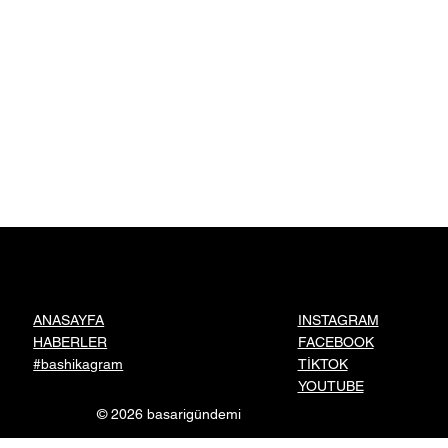
Devletin sera desteğiyle üretimini büyüttü,
9 çocuğuna gelecek kurdu
INSTAGRAM
ANASAYFA
FACEBOOK
HABERLER
TİKTOK
#bashikagram
YOUTUBE
© 2026 basarigündemi