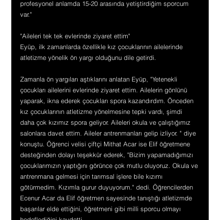
profesyonel anlamda 15-20 arasında yetiştirdiğim sporcum 
var."
"Aileleri tek tek evlerinde ziyaret ettim"
Eyüp, ilk zamanlarda özellikle kız çocuklarının ailelerinde 
atletizme yönelik ön yargı olduğunu dile getirdi.
Zamanla ön yargıları aştıklarını anlatan Eyüp, "Yetenekli 
çocukları ailelerini evlerinde ziyaret ettim. Ailelerin gönlünü 
yaparak, ikna ederek çocukları spora kazandırdım. Önceden 
kız çocuklarının atletizme yönelmesine tepki vardı, şimdi 
daha çok kızımız spora geliyor. Aileleri okula ve çalıştığımız 
salonlara davet ettim. Aileler antrenmanları gelip izliyor. " diye 
konuştu. Öğrenci velisi çiftçi Mithat Acar ise Elif öğretmene 
desteğinden dolayı teşekkür ederek, "Bizim yapamadığımızı 
çocuklarımızın yaptığını görünce çok mutlu oluyoruz. Okula ve 
antrenmana gelmesi için tarımsal işlere bile kızımı 
götürmedim. Kızımla gurur duyuyorum." dedi. Öğrencilerden 
Ecenur Acar da Elif öğretmen sayesinde tanıştığı atletizmde 
başarılar elde ettiğini, öğretmeni gibi milli sporcu olmayı 
hedeflediğini kaydetti.