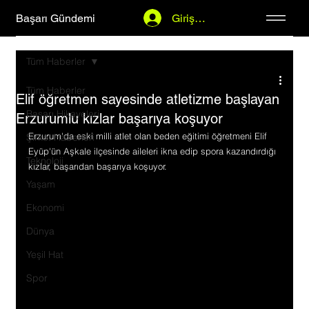
Başarı Gündemi
Giriş Yap
Tüm Haberler
Tüm Haberler
Elif öğretmen sayesinde atletizme başlayan
Başarı Hikayeleri
Erzurumlu kızlar başarıya koşuyor
Erzurum'da eski milli atlet olan beden eğitimi öğretmeni Elif 
Şirket Haberleri
Eyüp'ün Aşkale ilçesinde aileleri ikna edip spora kazandırdığı 
Teknoloji
kızlar, başarıdan başarıya koşuyor.
Yaşam
Ekonomi
Dünya
Yeşil Hat
Spor