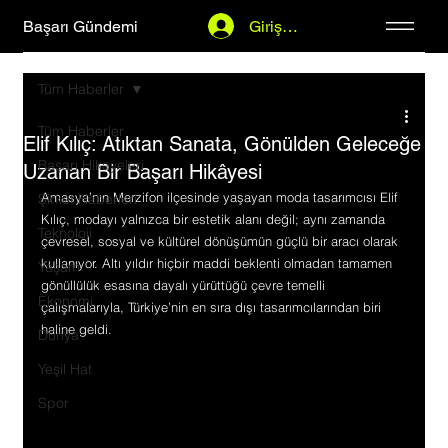
Başarı Gündemi
Giriş Yap
Tüm Haberler
Tüm Haberler
Elif Kılıç: Atıktan Sanata, Gönülden Geleceğe
Başarı Hikayeleri
Uzanan Bir Başarı Hikâyesi
Amasya’nın Merzifon ilçesinde yaşayan moda tasarımcısı Elif 
Şirket Haberleri
Kılıç, modayı yalnızca bir estetik alanı değil; aynı zamanda 
Teknoloji
çevresel, sosyal ve kültürel dönüşümün güçlü bir aracı olarak 
kullanıyor. Altı yıldır hiçbir maddi beklenti olmadan tamamen 
Yaşam
gönüllülük esasına dayalı yürüttüğü çevre temelli 
Ekonomi
çalışmalarıyla, Türkiye’nin en sıra dışı tasarımcılarından biri 
haline geldi.
Dünya
Yeşil Hat
Spor