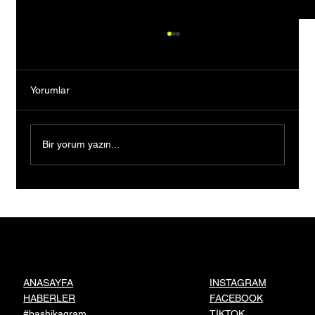
Yorumlar
Bir yorum yazın...
Bankacılığı Bıraktı, Tutkusunun Peşinden
Gitti: Kendi Markasını Kurarak Binlerce
Kişiye İlham Oldu
INSTAGRAM
ANASAYFA
FACEBOOK
HABERLER
TİKTOK
#bashikagram