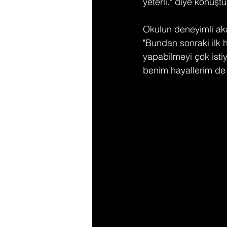
yeterli." diye konuştu
Okulun deneyimli aka
"Bundan sonraki ilk 
yapabilmeyi çok isti
benim hayallerim de s