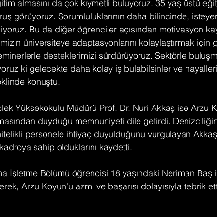
ğitim almasını da çok kıymetli buluyoruz. 35 yaş üstü eğ
ruş görüyoruz. Sorumluluklarının daha bilincinde, isteye
ediyoruz. Bu da diğer öğrenciler açısından motivasyon kay
mizin üniversiteye adaptasyonlarını kolaylaştırmak için g
eminerlerle desteklerimizi sürdürüyoruz. Sektörle buluşma
yoruz ki gelecekte daha kolay iş bulabilsinler ve hayaller
şeklinde konuştu.
lek Yüksekokulu Müdürü Prof. Dr. Nuri Akkaş ise Arzu K
masından duyduğu memnuniyeti dile getirdi. Denizciliğin
itelikli personele ihtiyaç duyulduğunu vurgulayan Akkaş
adroya sahip olduklarını kaydetti.
a İşletme Bölümü öğrencisi 18 yaşındaki Neriman Baş is
terek, Arzu Koyun'u azmi ve başarısı dolayısıyla tebrik ett