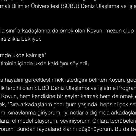
alı Bilimler Üniversitesi (SUBÜ) Deniz Ulaştırma ve İşl
yla sınıf arkadaşlarına da örnek olan Koyun, mezun olup 
rsızlıkla bekliyor.
çimde ukde kalmıştı"
timinin içinde ukde kaldığını söyledi.
 hayalini gerçekleştirmek istediğini belirten Koyun, geçe
 ilk tercihi olan SUBÜ Deniz Ulaştırma ve İşletme Program
. Koyun, hem kendisine bir şeyler katmak hem de örnek
rerek, "Sıra arkadaşlarım çocuğum yaşında, hepsini çok se
um, sınavlarıma giriyorum. İyi notlar aldığımda arkadaşla
onlara rol model oluyorum, seviniyorum. Onlara tecrübeler
rum. Bundan faydalandıklarını düşünüyorum. Bu da be