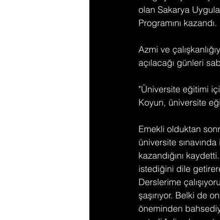
olan Sakarya Uygulam
Programını kazandı. 
Azmi ve çalışkanlığı
açılacağı günleri sabı
"Üniversite eğitimi i
Koyun, üniversite eği
Emekli olduktan sonra
üniversite sınavında
kazandığını kaydetti
istediğini dile geti
Derslerime çalışıyor
şaşırıyor. Belki de 
öneminden bahsediyo