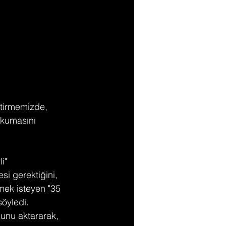
ştirmemizde, 
okumasını 
i"
i gerektiğini, 
mek isteyen "35 
öyledi. 
ğunu aktararak, 