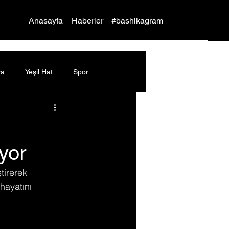
Yap
Anasayfa
Haberler
#bashikagram
ya
Yeşil Hat
Spor
iyor
tirerek 
hayatını 