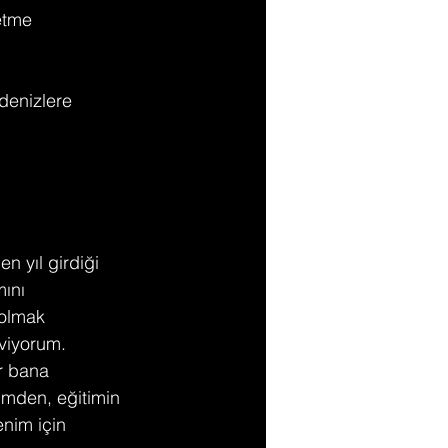
etme 
denizlere 
n yıl girdiği 
ını 
 olmak 
viyorum. 
r bana 
imden, eğitimin 
nim için 