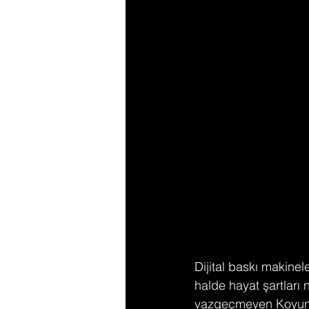
Dijital baskı makinel
halde hayat şartları
vazgeçmeyen Koyun, g