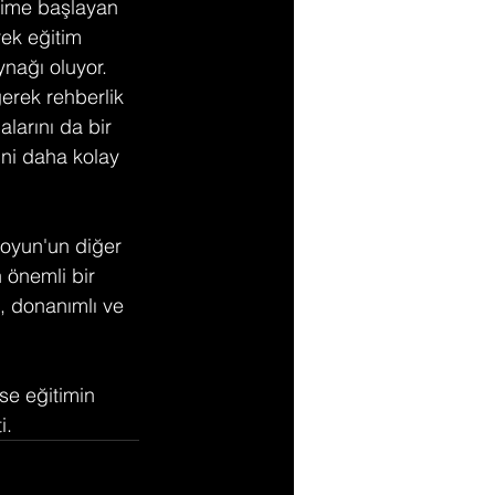
itime başlayan 
rek eğitim 
nağı oluyor. 
erek rehberlik 
larını da bir 
ini daha kolay 
oyun'un diğer 
 önemli bir 
, donanımlı ve 
e eğitimin 
i.