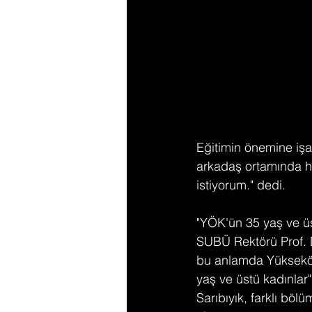
Eğitimin önemine işa
arkadaş ortamında h
istiyorum." dedi.
"YÖK'ün 35 yaş ve üs
SUBÜ Rektörü Prof. D
bu anlamda Yükseköğ
yaş ve üstü kadınlar
Sarıbıyık, farklı böl