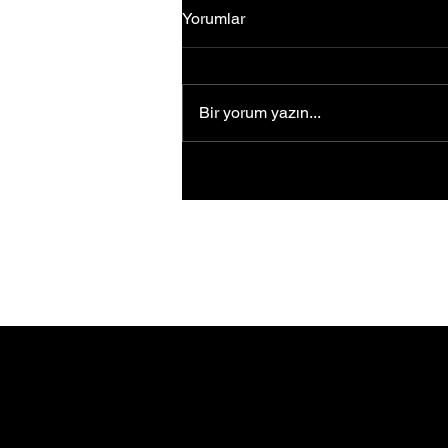
Yorumlar
Bir yorum yazın...
Fikir üretmeyi hayatının
merkezine koydu... Uğur
Ağırgöl'ün girişimcilik
yolculuğu ilham veriyor