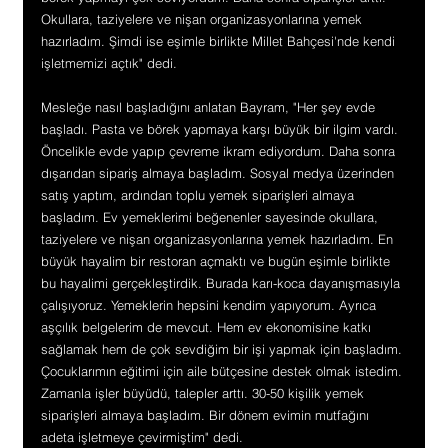
Okullara, taziyelere ve nişan organizasyonlarına yemek 
hazırladım. Şimdi ise eşimle birlikte Millet Bahçesi'nde kendi 
işletmemizi açtık" dedi.
Mesleğe nasıl başladığını anlatan Bayram, "Her şey evde 
başladı. Pasta ve börek yapmaya karşı büyük bir ilgim vardı. 
Öncelikle evde yapıp çevreme ikram ediyordum. Daha sonra 
dışarıdan sipariş almaya başladım. Sosyal medya üzerinden 
satış yaptım, ardından toplu yemek siparişleri almaya 
başladım. Ev yemeklerimi beğenenler sayesinde okullara, 
taziyelere ve nişan organizasyonlarına yemek hazırladım. En 
büyük hayalim bir restoran açmaktı ve bugün eşimle birlikte 
bu hayalimi gerçekleştirdik. Burada karı-koca dayanışmasıyla 
çalışıyoruz. Yemeklerin hepsini kendim yapıyorum. Ayrıca 
aşçılık belgelerim de mevcut. Hem ev ekonomisine katkı 
sağlamak hem de çok sevdiğim bir işi yapmak için başladım. 
Çocuklarımın eğitimi için aile bütçesine destek olmak istedim. 
Zamanla işler büyüdü, talepler arttı. 30-50 kişilik yemek 
siparişleri almaya başladım. Bir dönem evimin mutfağını 
adeta işletmeye çevirmiştim" dedi.