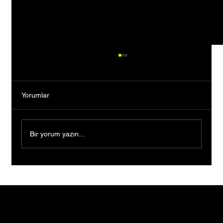
Yorumlar
Bir yorum yazın...
Devletin sera desteğiyle üretimini büyüttü,
9 çocuğuna gelecek kurdu