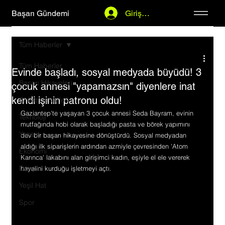
Başarı Gündemi
Giriş Yap
Tüm Haberler
Tüm Haberler
Evinde başladı, sosyal medyada büyüdü! 3
Başarı Hikayeleri
çocuk annesi "yapamazsın" diyenlere inat
kendi işinin patronu oldu!
Şirket Haberleri
Gaziantep'te yaşayan 3 çocuk annesi Seda Bayram, evinin 
Teknoloji
mutfağında hobi olarak başladığı pasta ve börek yapımını 
Yaşam
dev bir başarı hikayesine dönüştürdü. Sosyal medyadan 
aldığı ilk siparişlerin ardından azmiyle çevresinden 'Atom 
Ekonomi
Karınca' lakabını alan girişimci kadın, eşiyle el ele vererek 
Dünya
hayalini kurduğu işletmeyi açtı.
Yeşil Hat
Spor