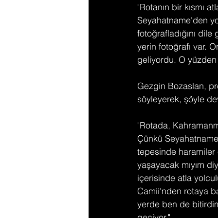
"Rotanın bir kısmı atl
Seyahatname'den yola
fotoğrafladığını dil
yerin fotoğrafı var. 
geliyordu. O yüzden 
Gezgin Bozaslan, pro
söyleyerek, şöyle de
"Rotada, Kahramanmar
Çünkü Seyahatname'de
tepesinde haramiler 
yaşayacak mıyım diye
içerisinde atla yolc
Camii'nden rotaya ba
yerde ben de bitirdi
geçiyor."