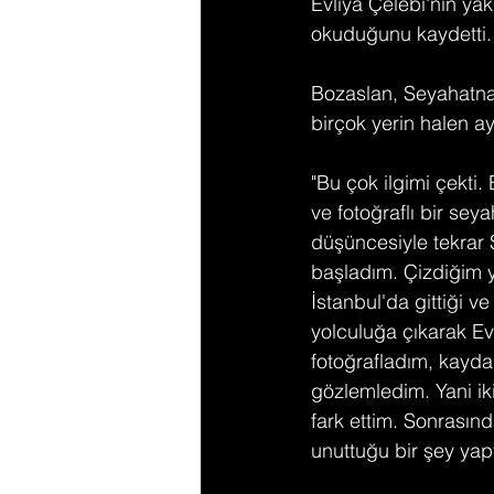
Evliya Çelebi'nin y
okuduğunu kaydetti.
Bozaslan, Seyahatname
birçok yerin halen aya
"Bu çok ilgimi çekti. 
ve fotoğraflı bir sey
düşüncesiyle tekrar 
başladım. Çizdiğim y
İstanbul'da gittiği v
yolculuğa çıkarak Evl
fotoğrafladım, kayda
gözlemledim. Yani iki
fark ettim. Sonrasın
unuttuğu bir şey yapt