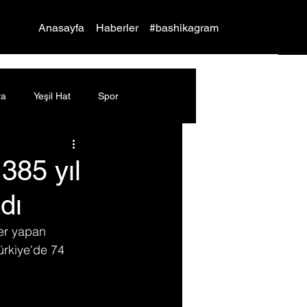
Yap
Anasayfa
Haberler
#bashikagram
ya
Yeşil Hat
Spor
385 yıl
dı
ler yapan 
rkiye'de 74 