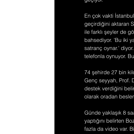
En çok vakti İstanbul
geçirdiğini aktaran
ile farklı şeyler d
bahsediyor. 'Bu iki y
satranç oynar.' diyo
telefonla oynuyor. Bu
74 şehirde 27 bin kil
Genç seyyah, Prof. D
destek verdiğini beli
olarak oradan beslend
Günde yaklaşık 8 saa
yaptığını belirten Bo
fazla da video var. B