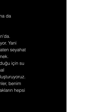
una da 
n'da. 
yor. Yani 
zaten seyahat 
mek. 
duğu için su 
al 
luşturuyoruz. 
nler, benim 
akların hepsi 