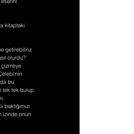
eserini 
a kitaptaki 
e getirebiliriz 
sıl olurdu?' 
ı çizmeye 
elebi'nin 
 da bu 
i tek tek bulup 
ı 
ı baktığımızı 
n izinde onun 