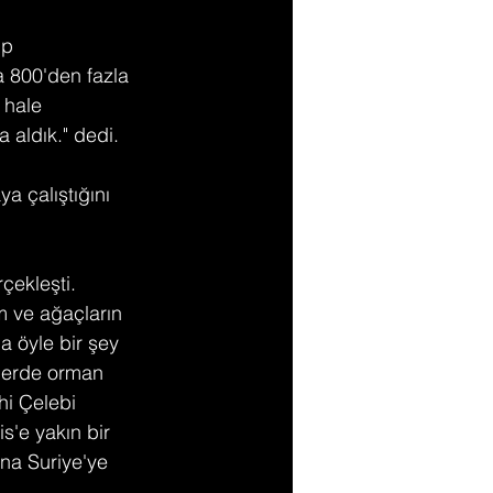
up 
a 800'den fazla 
 hale 
 aldık." dedi.
 çalıştığını 
çekleşti. 
m ve ağaçların 
a öyle bir şey 
lerde orman 
hi Çelebi 
'e yakın bir 
na Suriye'ye 