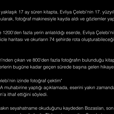
ı yaklaşık 17 ay süren kitapta, Evliya Çelebi'nin 17. yüzyıl
k bularak, fotoğraf makinesiyle kayda aldı ve gözlemler yap
 1200'den fazla yerin anlatıldığı eserde, Evliya Çelebi'nin
icle haritası ve okurların 74 şehirde rota oluşturabilece
vi'nden çıkan ve 800'den fazla fotoğrafın bulunduğu kita
rlerin bugüne kadar geçen sürede başına gelen hikayele
lebi'nin izinde fotoğraf çektim"
 muhabirine yaptığı açıklamada, eserini yakın zamanda
a ithaf ettiğini söyledi.
yakın seyahatname okuduğunu kaydeden Bozaslan, son 