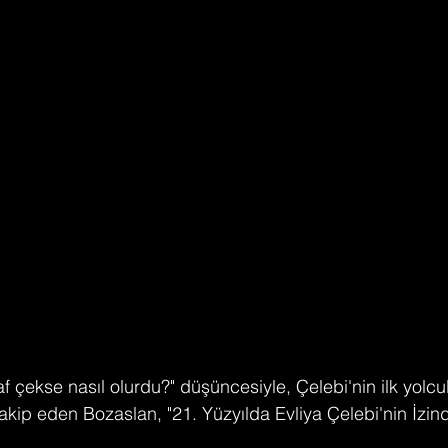
raf çekse nasıl olurdu?" düşüncesiyle, Çelebi'nin ilk yol
 takip eden Bozaslan, "21. Yüzyılda Evliya Çelebi'nin İzind