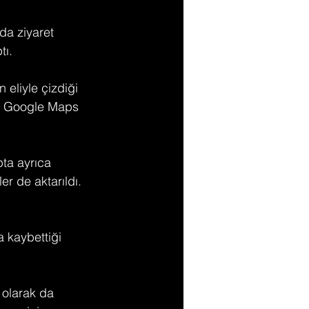
da ziyaret 
tı.
 eliyle çizdiği 
ği Google Maps 
pta ayrıca 
r de aktarıldı.
 kaybettiği 
olarak da 