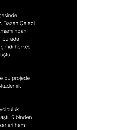
lçesinde 
r. Bazen Çelebi 
Hamamı'ndan 
ar burada 
 şimdi herkes 
nuştu.
ne bu projede 
 Akademik 
yolculuk 
aştı. 5 binden 
serleri hem 