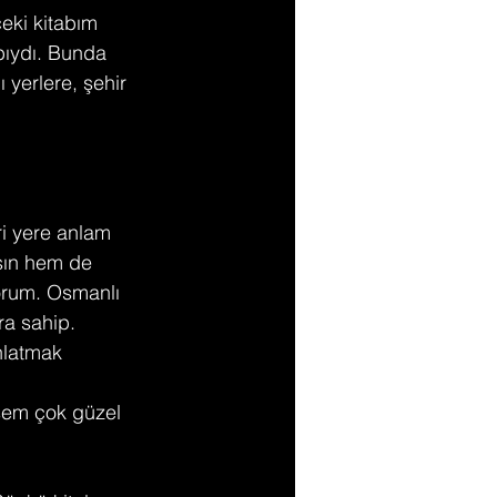
eki kitabım 
bıydı. Bunda 
 yerlere, şehir 
ri yere anlam 
ısın hem de 
yorum. Osmanlı 
ra sahip. 
nlatmak 
 
sem çok güzel 