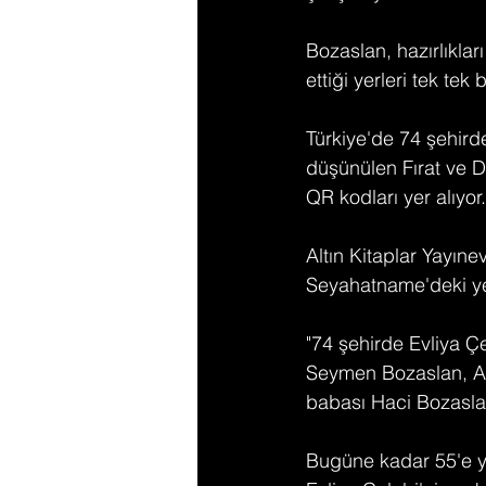
Bozaslan, hazırlıklar
ettiği yerleri tek te
Türkiye'de 74 şehirde
düşünülen Fırat ve D
QR kodları yer alıyor.
Altın Kitaplar Yayıne
Seyahatname'deki ye
"74 şehirde Evliya Çe
Seymen Bozaslan, AA
babası Haci Bozaslan'
Bugüne kadar 55'e 