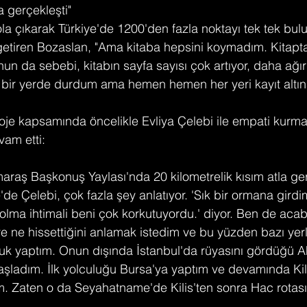
a gerçekleşti"
 çıkarak Türkiye'de 1200'den fazla noktayı tek tek bul
e getiren Bozaslan, "Ama kitaba hepsini koymadım. Kitapt
Onun da sebebi, kitabın sayfa sayısı çok artıyor, daha ağır
bir yerde durdum ama hemen hemen her yeri kayıt altına
je kapsamında öncelikle Evliya Çelebi ile empati kurmaya
vam etti:
aş Başkonuş Yaylası'nda 20 kilometrelik kısım atla ger
 Çelebi, çok fazla şey anlatıyor. 'Sık bir ormana girdi
olma ihtimali beni çok korkutuyordu.' diyor. Ben de acab
 ne hissettiğini anlamak istedim ve bu yüzden bazı yer
uluk yaptım. Onun dışında İstanbul'da rüyasını gördüğü A
şladım. İlk yolculuğu Bursa'ya yaptım ve devamında Kilis
m. Zaten o da Seyahatname'de Kilis'ten sonra Hac rotası