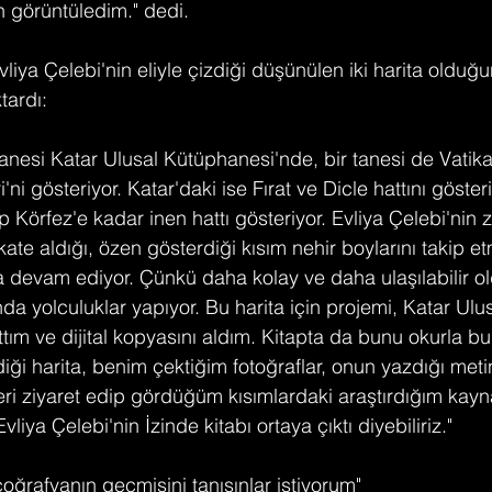
görüntüledim." dedi.
iya Çelebi'nin eliyle çizdiği düşünülen iki harita olduğ
tardı:
tanesi Katar Ulusal Kütüphanesi'nde, bir tanesi de Vatika
'ni gösteriyor. Katar'daki ise Fırat ve Dicle hattını gösteri
 Körfez'e kadar inen hattı gösteriyor. Evliya Çelebi'nin 
te aldığı, özen gösterdiği kısım nehir boylarını takip et
ta devam ediyor. Çünkü daha kolay ve daha ulaşılabilir ol
da yolculuklar yapıyor. Bu harita için projemi, Katar Ulus
tım ve dijital kopyasını aldım. Kitapta da bunu okurla bu
diği harita, benim çektiğim fotoğraflar, onun yazdığı meti
eri ziyaret edip gördüğüm kısımlardaki araştırdığım kayn
Evliya Çelebi'nin İzinde kitabı ortaya çıktı diyebiliriz."
 coğrafyanın geçmişini tanısınlar istiyorum"