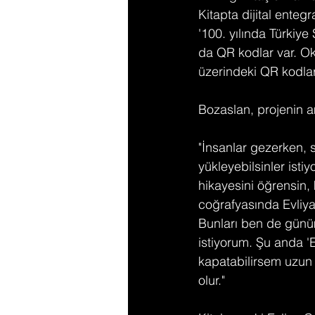
Kitapta dijital ente
'100. yılında Türkiye
da QR kodlar var. Oku
üzerindeki QR kodlar 
Bozaslan, projenin am
"İnsanlar gezerken, s
yükleyebilsinler ist
hikayesini öğrensin, 
coğrafyasında Evliya
Bunları ben de günüm
istiyorum. Şu anda '
kapatabilirsem uzun
olur."