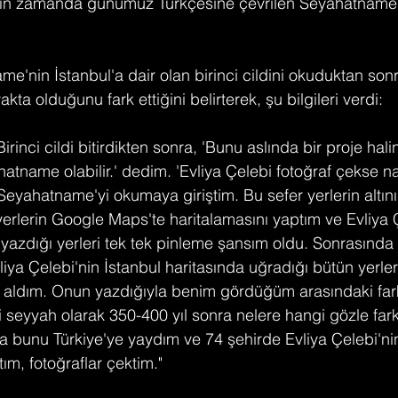
akın zamanda günümüz Türkçesine çevrilen Seyahatname 
'nin İstanbul'a dair olan birinci cildini okuduktan sonr
kta olduğunu fark ettiğini belirterek, şu bilgileri verdi:
Birinci cildi bitirdikten sonra, 'Bunu aslında bir proje halin
ahatname olabilir.' dedim. 'Evliya Çelebi fotoğraf çekse na
Seyahatname'yi okumaya giriştim. Bu sefer yerlerin altın
erlerin Google Maps'te haritalamasını yaptım ve Evliya Ç
e yazdığı yerleri tek tek pinleme şansım oldu. Sonrasında
iya Çelebi'nin İstanbul haritasında uğradığı bütün yerler
 aldım. Onun yazdığıyla benim gördüğüm arasındaki fark
 seyyah olarak 350-400 yıl sonra nelere hangi gözle farkl
da bunu Türkiye'ye yaydım ve 74 şehirde Evliya Çelebi'ni
ım, fotoğraflar çektim."