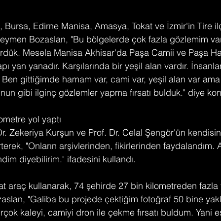
, Bursa, Edirne Manisa, Amasya, Tokat ve İzmir'in Tire i
 Seymen Bozaslan, "Bu bölgelerde çok fazla gözlemim va
e gördük. Mesela Manisa Akhisar'da Paşa Camii ve Paşa 
apı yan yanadır. Karşılarında bir yeşil alan vardır. İnsanl
r. Ben gittiğimde hamam var, cami var, yeşil alan var ama
nun gibi ilginç gözlemler yapma fırsatı bulduk." diye ko
ometre yol yaptı
r. Zekeriya Kurşun ve Prof. Dr. Celal Şengör'ün kendisi
rterek, "Onların arşivlerinden, fikirlerinden faydalandım.
im diyebilirim." ifadesini kullandı.
t araç kullanarak, 74 şehirde 27 bin kilometreden fazla 
zaslan, "Galiba bu projede çektiğim fotoğraf 50 bine yakl
irçok kaleyi, camiyi dron ile çekme fırsatı buldum. Yani e