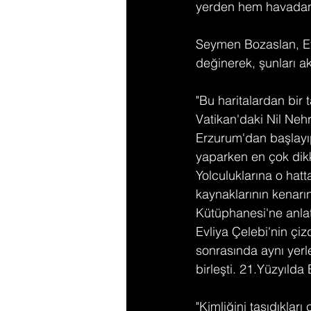
yerden hem havadan 
Seymen Bozaslan, Evl
değinerek, şunları ak
"Bu haritalardan bir 
Vatikan'daki Nil Nehri
Erzurum'dan başlayıp
yaparken en çok dikka
Yolculuklarına o hat
kaynaklarının kenarın
Kütüphanesi'ne anlat
Evliya Çelebi'nin çiz
sonrasında aynı yerl
birleşti. 21.Yüzyılda 
"Kimliğini taşıdıkları