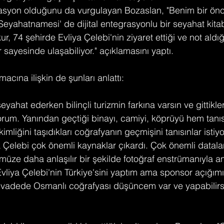
grasyon olduğunu da vurgulayan Bozaslan, "Benim bir önc
 Seyahatnamesi' de dijital entegrasyonlu bir seyahat kita
r, 74 şehirde Evliya Çelebi'nin ziyaret ettiği ve not aldığı
sayesinde ulaşabiliyor." açıklamasını yaptı.
acına ilişkin de şunları anlattı:
eyahat ederken bilinçli turizmin farkına varsın ve gittikle
iyorum. Yanından geçtiği binayı, camiyi, köprüyü hem tan
kimliğini taşıdıkları coğrafyanın geçmişini tanısınlar isti
 Çelebi çok önemli kaynaklar çıkardı. Çok önemli datala
üze daha anlaşılır bir şekilde fotoğraf enstrümanıyla a
Evliya Çelebi'nin Türkiye'sini yaptım ama sponsor açığımı
 vadede Osmanlı coğrafyası düşüncem var ve yapabilir