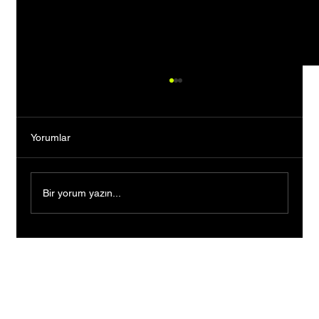
Yorumlar
Bir yorum yazın...
Bankacılığı Bıraktı, Tutkusunun Peşinden
Gitti: Kendi Markasını Kurarak Binlerce
Kişiye İlham Oldu