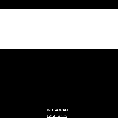
Demirci'de yerel üretimi e-
Türki
ticarete taşıyan girişim 70
işver
kişiye istihdam sağladı
fazla
INSTAGRAM
FACEBOOK