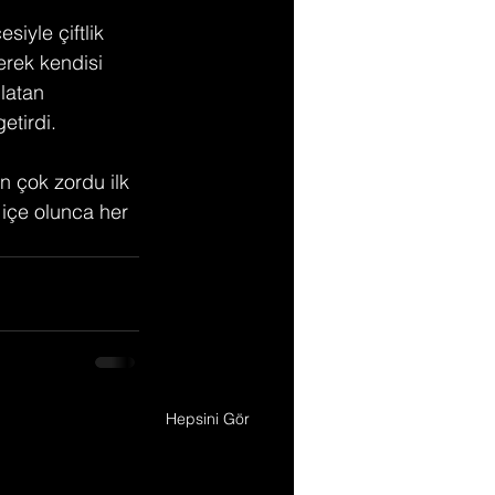
iyle çiftlik 
erek kendisi 
latan 
etirdi.
n çok zordu ilk 
içe olunca her 
Hepsini Gör