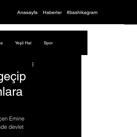
Yap
Anasayfa
Haberler
#bashikagram
ya
Yeşil Hat
Spor
geçip
nlara
geçen Emine 
nde devlet 