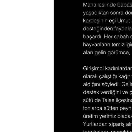
Mahallesi'nde babası
yaşadıktan sonra dön
kardeşinin eşi Umut
desteğinden faydalan
başardı. Her sabah e
hayvanların temizliğ
alan gelin görümce, g
Girişimci kadınlard
olarak çalıştığı kağı
aldığını söyledi. Gel
destek verdiğini ve ç
sütü de Talas ilçesin
tonlarca sütten peyni
üretim yerimiz olaca
Yurtlardan sipariş al
fabrikalara, yemekha