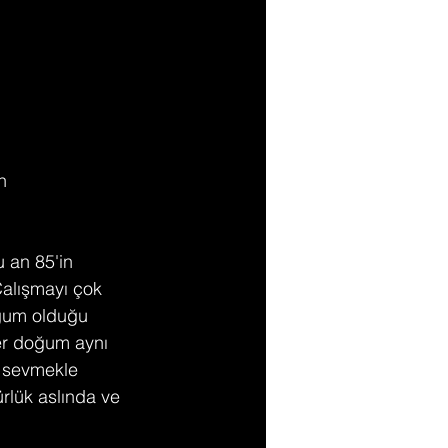
n 
 an 85'in 
Çalışmayı çok 
oğum olduğu 
er doğum aynı 
ü sevmekle 
rlük aslında ve 