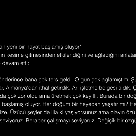
 yeni bir hayat başlamış oluyor"
arın kesime gitmesinden etkilendiğini ve ağladığını anlata
 devam etti:
nderince bana çok ters geldi. O gün çok ağlamıştım. Şu
. Almanya'dan ithal getirdik. Ari işletme belgesi aldık. 
rda çok zor oldu ama üretmek çok keyifli. Burada bir d
t başlamış oluyor. Her doğum bir heyecan yaşatır mı? H
ize. Üzücü şeyler de illa ki yaşıyorsunuz ama olayın öz
 seviyoruz. Beraber çalışmayı seviyoruz. Değişik bir özgü