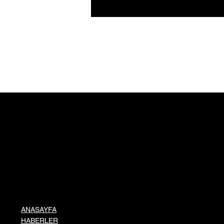
Çin’de Gördü, Amasya’da
Üretime Geçti: İstanbul’daki
İşini Bırakıp 35 Kişiye İş Verdi
ANASAYFA
HABERLER