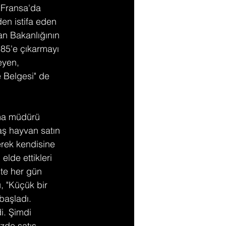
 Fransa'da 
en istifa eden 
n Bakanlığının 
 85'e çıkarmayı 
eyen, 
 Belgesi" de 
ama müdürü 
aş hayvan satın 
erek kendisine 
elde ettikleri 
ste her gün 
u, "Küçük bir 
başladı. 
i. Şimdi 
zde satış 