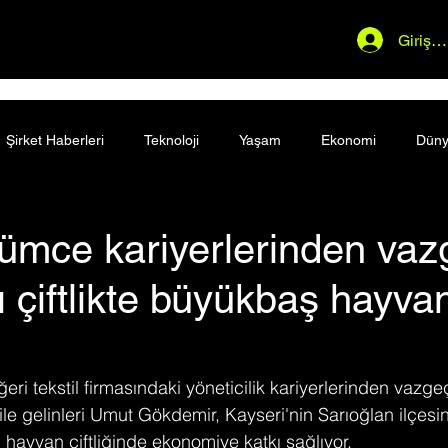
Giriş 
Şirket Haberleri
Teknoloji
Yaşam
Ekonomi
Dün
ümce kariyerlerinden vaz
ı çiftlikte büyükbaş hayva
diğeri tekstil firmasındaki yöneticilik kariyerlerinden vaz
le gelinleri Umut Gökdemir, Kayseri'nin Sarıoğlan ilçesi
 hayvan çiftliğinde ekonomiye katkı sağlıyor.