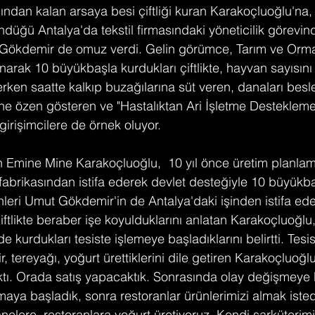
ndan kalan arsaya besi çiftliği kuran Karakoçluoğlu'na,
düğü Antalya'da tekstil firmasındaki yöneticilik görevind
 Gökdemir de omuz verdi. Gelin görümce, Tarım ve Orma
arak 10 büyükbaşla kurdukları çiftlikte, hayvan sayısını
rken saatte kalkıp buzağılarına süt veren, danaları besl
ine özen gösteren ve "Hastalıktan Ari İşletme Destekleme
irişimcilere de örnek oluyor. 
an Emine Mine Karakoçluoğlu,  10 yıl önce üretim planl
t fabrikasından istifa ederek devlet desteğiyle 10 büyükb
inleri Umut Gökdemir'in de Antalya'daki işinden istifa ed
iftlikte beraber işe koyulduklarını anlatan Karakoçluoğlu, 
de kurdukları tesiste işlemeye başladıklarını belirtti. Tesi
r, tereyağı, yoğurt ürettiklerini dile getiren Karakoçluoğl
ktı. Orada satış yapacaktık. Sonrasında olay değişmeye 
maya başladık, sonra restoranlar ürünlerimizi almak isted
nelere, restoranlara yoğurt üretiyoruz. Kendi şarküterimi