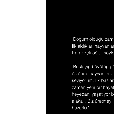
"Doğum olduğu zaman
İlk aldıkları hayvanl
Karakoçluoğlu, şöyle
"Besleyip büyütüp gö
üstünde hayvanım var
seviyorum. İlk başla
zaman yeni bir haya
heyecanı yaşatıyor b
alakalı. Biz üretmeyi
huzurlu." 