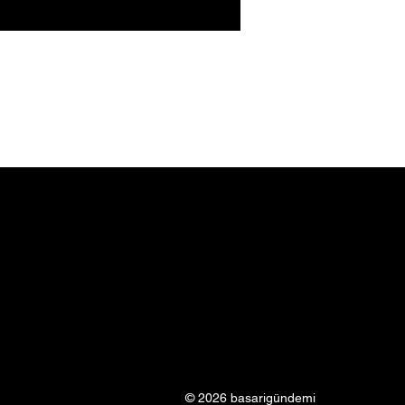
ye'nin en büyük
enleri belli oldu! İşte en
 çalışana sahip 40 şirket
© 2026 basarigündemi