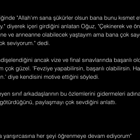
tiğinde "Allah'ım sana şükürler olsun bana bunu kısmet e
y." diyerek içeri girdiğini anlatan Oğuz, "Çekinerek ve ön
anne ve anneanne olabilecek yaştayım ama bana çok sayg
çok seviyorum." dedi.
ndişelendiğini ancak vize ve final sınavlarında başarılı o
çok güzel. 'Fevziye yapabilirsin, başarılı olabilirsin. 
sin.' diye kendisini motive ettiğini söyledi.
eyen sınıf arkadaşlarının bu özlemlerini gidermeleri adın
ötürdüğünü, paylaşmayı çok sevdiğini anlattı.
a yarışırcasına her şeyi öğrenmeye devam ediyorum"