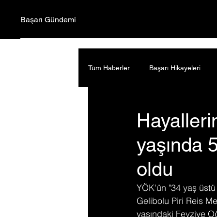
Başarı Gündemi
Tüm Haberler
Başarı Hikayeleri
Hayaller
yaşında 5 
oldu
YÖK'ün "34 yaş üstü 
Gelibolu Piri Reis M
yaşındaki Fevziye Oğuz