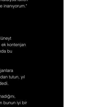
ne inanıyorum."
Cüneyt 
n ek kontenjan 
nda bu 
janlara 
an tutun, yıl 
dedi.
adığını, 
 bunun iyi bir 