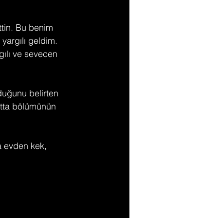
ttin. Bu benim 
 yargılı geldim. 
ılı ve sevecen 
lduğunu belirten 
Hatta bölümünün 
a evden kek, 