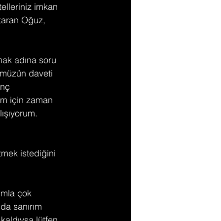
lleriniz imkan 
taran Oğuz, 
lmak adına soru 
müzün daveti 
enç 
m için zaman 
ışıyorum. 
mek istediğini 
ımla çok 
mda sanırım 
kaldıysa lütfen 