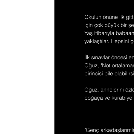
Okulun önüne ilk git
için çok büyük bir şe
Yaş itibarıyla baba
yaklaştılar. Hepsini 
İlk sınavlar öncesi e
Oğuz, "Not ortalamam 
birincisi bile olabilir
Oğuz, annelerini özl
poğaça ve kurabiye g
"Genç arkadaşlarıml