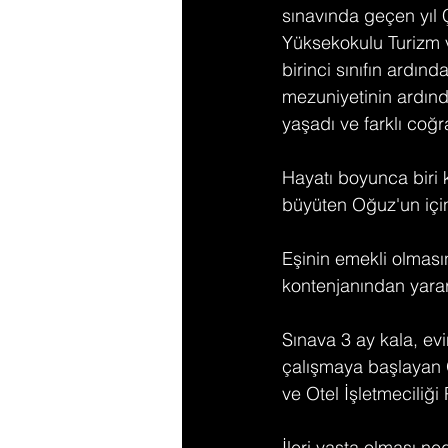
sınavında geçen yıl 
Yüksekokulu Turizm v
birinci sınıfın ardınd
mezuniyetinin ardında
yaşadı ve farklı coğr
Hayatı boyunca biri k
büyüten Oğuz'un için
Eşinin emekli olması
kontenjanından yarar
Sınava 3 ay kala, evi
çalışmaya başlayan 
ve Otel İşletmeciliğ
İleri yaşta olması n