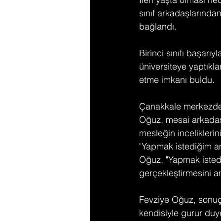
sınıf arkadaşlarında
bağlandı.
Birinci sınıfı başarıy
üniversiteye yaptıklar
etme imkanı buldu.
Çanakkale merkezde 
Oğuz, mesai arkadaş
mesleğin inceliklerin
"Yapmak istediğim 
Oğuz, "Yapmak isted
gerçekleştirmesini an
Fevziye Oğuz, sonuçl
kendisiyle gurur duy