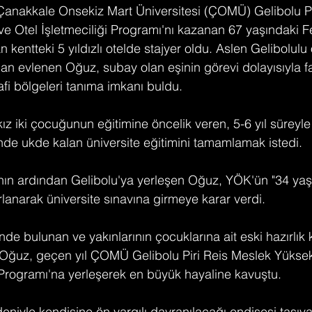
Çanakkale Onsekiz Mart Üniversitesi (ÇOMÜ) Gelibolu Pi
e Otel İşletmeciliği Programı'nı kazanan 67 yaşındaki F
an kentteki 5 yıldızlı otelde stajyer oldu. Aslen Gelibolulu 
n evlenen Oğuz, subay olan eşinin görevi dolayısıyla fark
afi bölgeleri tanıma imkanı buldu.
ız iki çocuğunun eğitimine öncelik veren, 5-6 yıl süreyl
de ukde kalan üniversite eğitimini tamamlamak istedi.
nın ardından Gelibolu'ya yerleşen Oğuz, YÖK'ün "34 yaş 
lanarak üniversite sınavına girmeye karar verdi.
nde bulunan ve yakınlarının çocuklarına ait eski hazırlık 
Oğuz, geçen yıl ÇOMÜ Gelibolu Piri Reis Meslek Yüksek
i Programı'na yerleşerek en büyük hayaline kavuştu.
edeniyle kendisine ön yargılı davranılacağı endişesi taşı