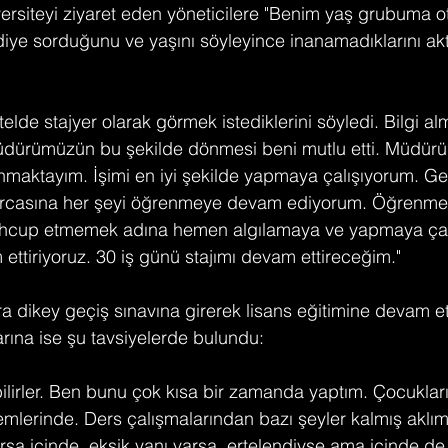
siteyi ziyaret eden yöneticilere "Benim yaş grubuma ote
diye sorduğunu ve yaşını söyleyince inanamadıklarını ak
lde stajyer olarak görmek istediklerini söyledi. Bilgi a
dürümüzün bu şekilde dönmesi beni mutlu etti. Müdürü
maktayım. İşimi en iyi şekilde yapmaya çalışıyorum. G
şırcasına her şeyi öğrenmeye devam ediyorum. Öğrenme
 mahcup etmemek adına hemen algılamaya ve yapmaya çal
ettiriyoruz. 30 iş günü stajımı devam ettireceğim."
 dikey geçiş sınavına girerek lisans eğitimine devam et
arına ise şu tavsiyelerde bulundu:
abilirler. Ben bunu çok kısa bir zamanda yaptım. Çocuklar
nemlerinde. Ders çalışmalarından bazı şeyler kalmış aklı
varsa içinde, eksik yanı varsa, ertelendiyse ama içinde de 