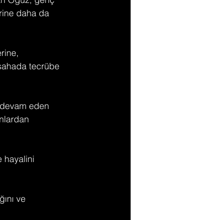
rine daha da 
rine, 
z sahada tecrübe 
r devam eden 
nlardan 
 hayalini 
ını ve 