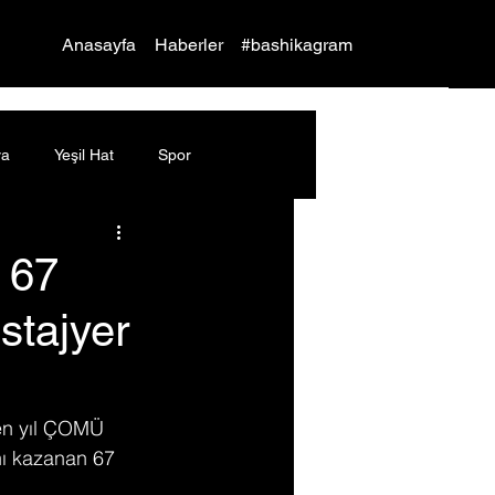
Yap
Anasayfa
Haberler
#bashikagram
ya
Yeşil Hat
Spor
 67
 stajyer
çen yıl ÇOMÜ 
nı kazanan 67 