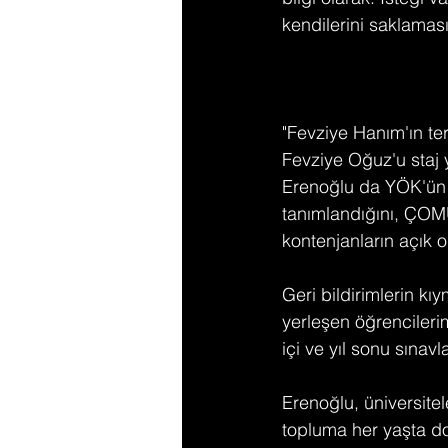
kendilerini saklaması
"Fevziye Hanım'ın ter
Fevziye Oğuz'u staj y
Erenoğlu da YÖK'ün te
tanımlandığını, ÇOM
kontenjanların açık 
Geri bildirimlerin kı
yerleşen öğrencilerim
içi ve yıl sonu sınav
Erenoğlu, üniversite
topluma her yaşta do