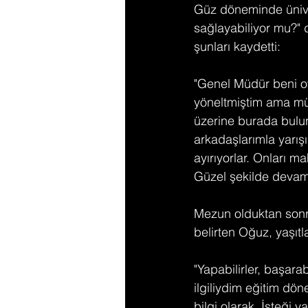
Güz döneminde üniver
sağlayabiliyor mu?" 
şunları kaydetti:
"Genel Müdür beni ote
yöneltmiştim ama mü
üzerine burada bulun
arkadaşlarımla yarı
ayırıyorlar. Onları
Güzel şekilde devam 
Mezun olduktan sonra
belirten Oğuz, yaşıtl
"Yapabilirler, başar
ilgiliydim eğitim dö
bilgi olarak. İsteği 