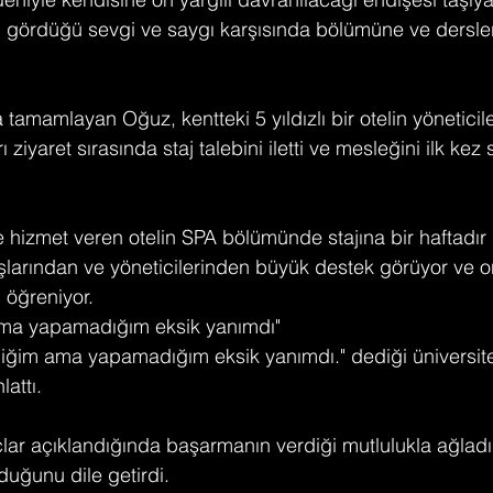
n gördüğü sevgi ve saygı karşısında bölümüne ve dersle
la tamamlayan Oğuz, kentteki 5 yıldızlı bir otelin yöneticile
ı ziyaret sırasında staj talebini iletti ve mesleğini ilk ke
hizmet veren otelin SPA bölümünde stajına bir haftadı
larından ve yöneticilerinden büyük destek görüyor ve o
i öğreniyor.
ama yapamadığım eksik yanımdı"
iğim ama yapamadığım eksik yanımdı." dediği üniversite
lattı.
ar açıklandığında başarmanın verdiği mutlulukla ağladığ
duğunu dile getirdi.