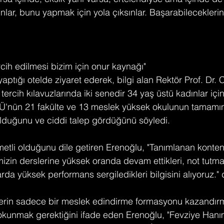
nlar, bunu yapmak için yola çıksınlar. Başarabilecekleri
cih edilmesi bizim için onur kaynağı"
aptığı otelde ziyaret ederek, bilgi alan Rektör Prof. Dr. 
rcih kılavuzlarında iki senedir 34 yaş üstü kadınlar içi
Ü'nün 21 fakülte ve 13 meslek yüksek okulunun tamamı
olduğunu ve ciddi talep gördüğünü söyledi.
ymetli olduğunu dile getiren Erenoğlu, "Tanımlanan konten
izin derslerine yüksek oranda devam ettikleri, not tutmad
larda yüksek performans sergiledikleri bilgisini alıyoruz." 
lerin sadece bir meslek edindirme formasyonu kazandırm
kunmak gerektiğini ifade eden Erenoğlu, "Fevziye Hanım