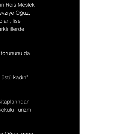
ri Reis Meslek 
evziye Oğuz, 
olan, lise 
lı illerde 
e torununu da 
üstü kadın" 
kitaplarından 
okulu Turizm 
yan Oğuz, genç 