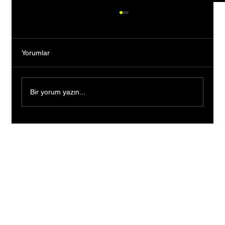
Yorumlar
Bir yorum yazın...
Ders Çalışırken Başladılar, Mezun
Olmadan Şirket Kurup Patent Başvurusu
Yaptılar