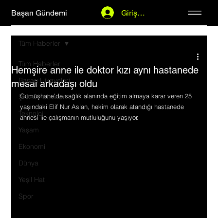
Başarı Gündemi
Giriş Yap
Tüm Haberler
Tüm Haberler
Hemşire anne ile doktor kızı aynı hastanede
Başarı Hikayeleri
mesai arkadaşı oldu
Gümüşhane'de sağlık alanında eğitim almaya karar veren 25 
Şirket Haberleri
yaşındaki Elif Nur Aslan, hekim olarak atandığı hastanede 
Teknoloji
annesi ile çalışmanın mutluluğunu yaşıyor.
Yaşam
Ekonomi
Dünya
Yeşil Hat
Spor