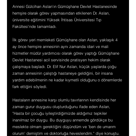
Annesi Gülcihan Aslan'ın Gümüşhane Devlet Hastanesinde 
hemşire olarak görev yapmasından etkilenen Dr. Aslan, 
üniversite eğitimini Yüksek İhtisas Üniversitesi Tıp 
Fakültesi'nde tamamladı.
İlk görev yeri memleketi Gümüşhane olan Aslan, yaklaşık 4 
ay önce hemşire annesinin aynı zamanda idari ve mali 
hizmetler müdür yardımcısı olarak görev yaptığı Gümüşhane 
Devlet Hastanesi acil servisinde pratisyen hekim olarak 
çalışmaya başladı. Dr. Elif Nur Aslan, küçük yaşlarda çoğu 
zaman annesinin çalıştığı hastaneye geldiğini, bir insana 
yardım edebilmenin ne kadar kıymetli olduğunu o dönemlerde 
fark ettiğini söyledi.
Hastaların annesine karşı olumlu tavırlarının kendisinde her 
zaman gurur duygusu oluşturduğunu ifade eden Aslan, 
"Hasta bir çocuğu iyileştirdiğimizde aldığımız tepkiler 
inanılmaz bir duygu. Bu duyguyu annemde gördükçe bu 
meslekte olmam gerektiğini düşündüm ve 'ben de umarım 
olurum' demiştim ve doktorluğa heveslendim." diye konuştu.