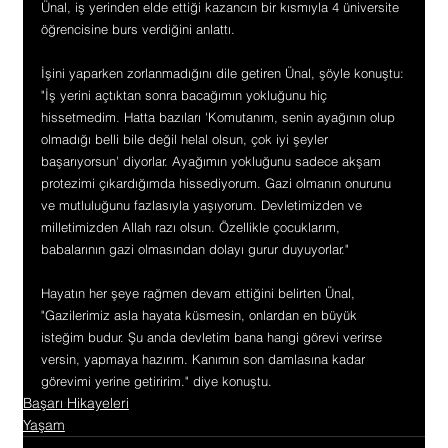
Ünal, iş yerinden elde ettiği kazancın bir kısmıyla 4 üniversite 
öğrencisine burs verdiğini anlattı.
İşini yaparken zorlanmadığını dile getiren Ünal, şöyle konuştu:
"İş yerini açtıktan sonra bacağımın yokluğunu hiç 
hissetmedim. Hatta bazıları 'Komutanım, senin ayağının olup 
olmadığı belli bile değil helal olsun, çok iyi şeyler 
başarıyorsun' diyorlar. Ayağımın yokluğunu sadece akşam 
protezimi çıkardığımda hissediyorum. Gazi olmanın onurunu 
ve mutluluğunu fazlasıyla yaşıyorum. Devletimizden ve 
milletimizden Allah razı olsun. Özellikle çocuklarım, 
babalarının gazi olmasından dolayı gurur duyuyorlar."
Hayatın her şeye rağmen devam ettiğini belirten Ünal, 
"Gazilerimiz asla hayata küsmesin, onlardan en büyük 
isteğim budur. Şu anda devletim bana hangi görevi verirse 
versin, yapmaya hazırım. Kanımın son damlasına kadar 
görevimi yerine getiririm." diye konuştu.
Başarı Hikayeleri
Yaşam