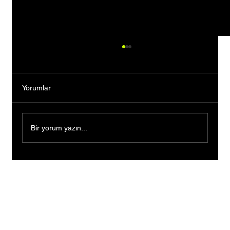
Yorumlar
Bir yorum yazın...
Borçlarla Sıfırdan Başladılar, Kendi Moda
Evlerini Kurdular: İki Kadın Girişimciden
Gümüşhane’ye 2027 Sürprizi