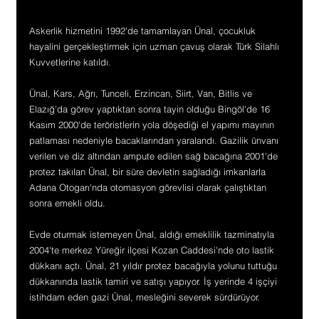
Askerlik hizmetini 1992'de tamamlayan Ünal, çocukluk 
hayalini gerçekleştirmek için uzman çavuş olarak Türk Silahlı 
Kuvvetlerine katıldı.
Ünal, Kars, Ağrı, Tunceli, Erzincan, Siirt, Van, Bitlis ve 
Elazığ'da görev yaptıktan sonra tayin olduğu Bingöl'de 16 
Kasım 2000'de teröristlerin yola döşediği el yapımı mayının 
patlaması nedeniyle bacaklarından yaralandı. Gazilik ünvanı 
verilen ve diz altından ampute edilen sağ bacağına 2001'de 
protez takılan Ünal, bir süre devletin sağladığı imkanlarla 
Adana Otogarı'nda otomasyon görevlisi olarak çalıştıktan 
sonra emekli oldu.
Evde oturmak istemeyen Ünal, aldığı emeklilik tazminatıyla 
2004'te merkez Yüreğir ilçesi Kozan Caddesi'nde oto lastik 
dükkanı açtı. Ünal, 21 yıldır protez bacağıyla yolunu tuttuğu 
dükkanında lastik tamiri ve satışı yapıyor. İş yerinde 4 işçiyi 
istihdam eden gazi Ünal, mesleğini severek sürdürüyor.