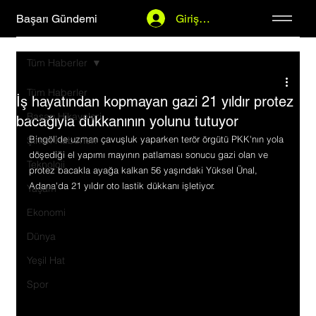
Başarı Gündemi
Giriş Yap
Tüm Haberler
Tüm Haberler
İş hayatından kopmayan gazi 21 yıldır protez
Başarı Hikayeleri
bacağıyla dükkanının yolunu tutuyor
Bingöl'de uzman çavuşluk yaparken terör örgütü PKK'nın yola 
Şirket Haberleri
döşediği el yapımı mayının patlaması sonucu gazi olan ve 
Teknoloji
protez bacakla ayağa kalkan 56 yaşındaki Yüksel Ünal, 
Adana'da 21 yıldır oto lastik dükkanı işletiyor.
Yaşam
Ekonomi
Dünya
Yeşil Hat
Spor