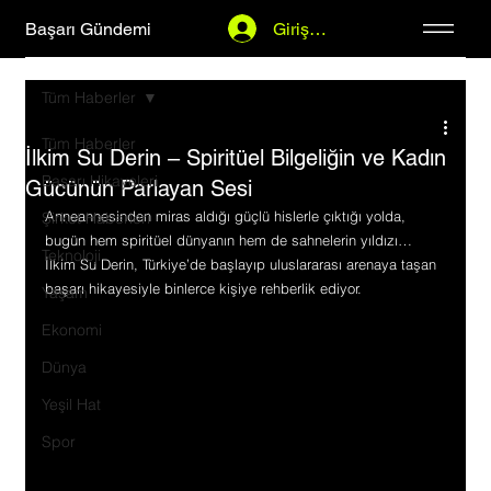
Başarı Gündemi
Giriş Yap
Tüm Haberler
Tüm Haberler
İlkim Su Derin – Spiritüel Bilgeliğin ve Kadın
Başarı Hikayeleri
Gücünün Parlayan Sesi
Anneannesinden miras aldığı güçlü hislerle çıktığı yolda, 
Şirket Haberleri
bugün hem spiritüel dünyanın hem de sahnelerin yıldızı… 
Teknoloji
İlkim Su Derin, Türkiye’de başlayıp uluslararası arenaya taşan 
başarı hikayesiyle binlerce kişiye rehberlik ediyor.
Yaşam
Ekonomi
Dünya
Yeşil Hat
Spor