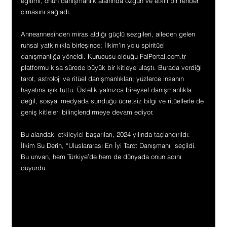
eğitimi, onun danışmanlık alanında özgün ve etkili bir rehber 
olmasını sağladı.
Anneannesinden miras aldığı güçlü sezgileri, aileden gelen 
ruhsal yatkınlıkla birleşince; İlkim’in yolu spiritüel 
danışmanlığa yöneldi. Kurucusu olduğu FalPortal.com.tr 
platformu kısa sürede büyük bir kitleye ulaştı. Burada verdiği 
tarot, astroloji ve ritüel danışmanlıkları; yüzlerce insanın 
hayatına ışık tuttu. Üstelik yalnızca bireysel danışmanlıkla 
değil, sosyal medyada sunduğu ücretsiz bilgi ve ritüellerle de 
geniş kitleleri bilinçlendirmeye devam ediyor.
Bu alandaki etkileyici başarıları, 2024 yılında taçlandırıldı: 
İlkim Su Derin, “Uluslararası En İyi Tarot Danışmanı” seçildi. 
Bu unvan, hem Türkiye’de hem de dünyada onun adını 
duyurdu.