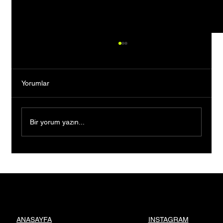
Yorumlar
Bir yorum yazın...
Bankacılığı Bıraktı, Tutkusunun Peşinden
Gitti: Kendi Markasını Kurarak Binlerce
Kişiye İlham Oldu
INSTAGRAM
ANASAYFA