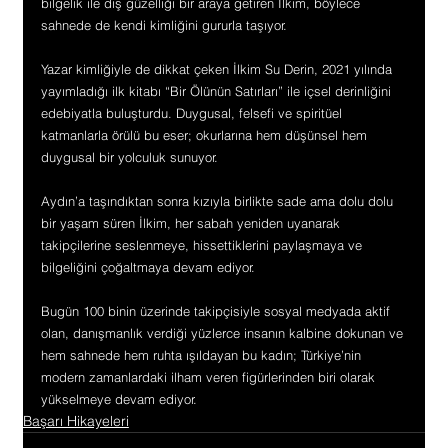
bilgelik ile dış güzelliği bir araya getiren İlkim, böylece 
sahnede de kendi kimliğini gururla taşıyor.
Yazar kimliğiyle de dikkat çeken İlkim Su Derin, 2021 yılında 
yayımladığı ilk kitabı “Bir Ölünün Satırları” ile içsel derinliğini 
edebiyatla buluşturdu. Duygusal, felsefi ve spiritüel 
katmanlarla örülü bu eser; okurlarına hem düşünsel hem 
duygusal bir yolculuk sunuyor.
Aydın’a taşındıktan sonra kızıyla birlikte sade ama dolu dolu 
bir yaşam süren İlkim, her sabah yeniden uyanarak 
takipçilerine seslenmeye, hissettiklerini paylaşmaya ve 
bilgeliğini çoğaltmaya devam ediyor.
Bugün 100 binin üzerinde takipçisiyle sosyal medyada aktif 
olan, danışmanlık verdiği yüzlerce insanın kalbine dokunan ve 
hem sahnede hem ruhta ışıldayan bu kadın; Türkiye’nin 
modern zamanlardaki ilham veren figürlerinden biri olarak 
yükselmeye devam ediyor.
Başarı Hikayeleri