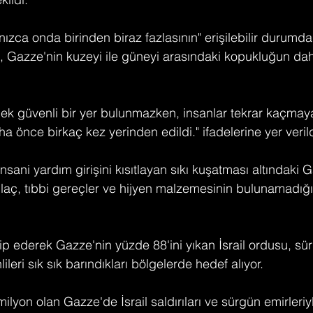
nızca onda birinden biraz fazlasının" erişilebilir durumd
a, Gazze'nin kuzeyi ile güneyi arasındaki kopukluğun da
ek güvenli bir yer bulunmazken, insanlar tekrar kaçmaya
 önce birkaç kez yerinden edildi." ifadelerine yer verild
ve insani yardım girişini kısıtlayan sıkı kuşatması altındaki 
, ilaç, tıbbi gereçler ve hijyen malzemesinin bulunamadığı 
hrip ederek Gazze'nin yüzde 88'ini yıkan İsrail ordusu, sür
nlileri sık sık barındıkları bölgelerde hedef alıyor.
ilyon olan Gazze'de İsrail saldırıları ve sürgün emirleriy