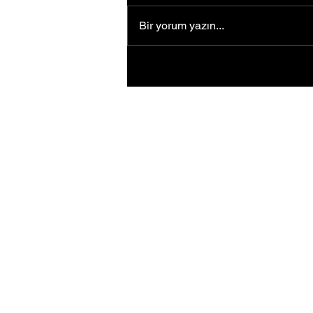
Bir yorum yazın...
Türkiye'de eğitim alan Somalili
kadın girişimci ülkesinde kendi
parfüm markasını kurdu