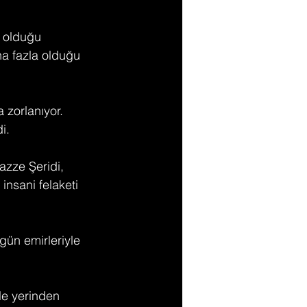
a olduğu 
ha fazla olduğu 
 zorlanıyor. 
i.
Gazze Şeridi, 
insani felaketi 
gün emirleriyle 
le yerinden 