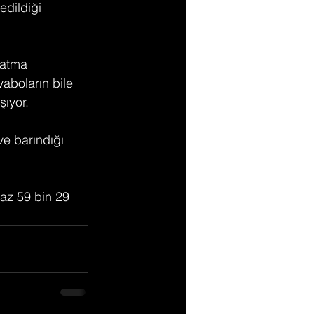
edildiği 
çatma 
vaboların bile 
şıyor.
ve barındığı 
 az 59 bin 29 