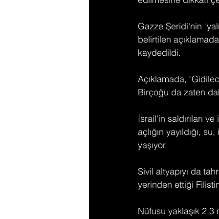
Gazze Şeridi'nin "yal
belirtilen açıklamad
kaydedildi.
Açıklamada, "Gidilec
Birçoğu da zaten daha
İsrail'in saldırıları 
açlığın yayıldığı, su
yaşıyor.
Sivil altyapıyı da ta
yerinden ettiği Filisti
Nüfusu yaklaşık 2,3 m