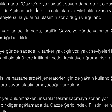
klamada, "Gazze'de yaz sıcağı, suyun daha da kıt oldu
nıldı. Açıklamada, İsrail'in saldırıları ve Filistinlileri zorl
deniyle su kuyularına ulaşımın zor olduğu vurgulandı.
u yapılan açıklamada, İsrail'in Gazze'ye günde yalnızca 2
rdiği belirtildi.
e günde sadece iki tanker yakıt giriyor, yakıt seviyeleri
ahil olmak üzere kritik hizmetler kesintiye uğrama riski al
isi ve hastanelerdeki jeneratörler için de yakıtın kulland
lara suyun ulaştırılamayacağı" vurgulandı.
ir yer bulunmazken, insanlar tekrar kaçmaya zorlanıyor"
r diğer açıklamada da Gazze Şeridi'ndeki Filistinlilerin
kildi.