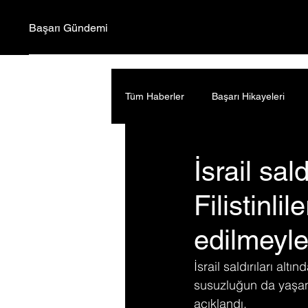
Başarı Gündemi
Tüm Haberler
Başarı Hikayeleri
İsrail sal
Filistinli
edilmeyl
İsrail saldırıları alt
susuzluğun da yaşandı
açıklandı.