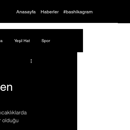
Yap
Anasayfa
Haberler
#bashikagram
ya
Yeşil Hat
Spor
den
sıcaklıklarda 
r olduğu 