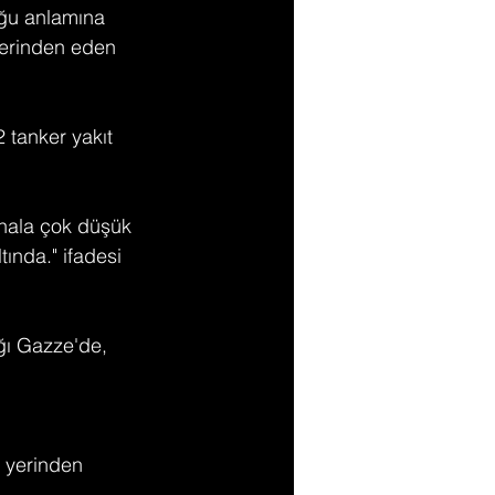
ğu anlamına 
a yerinden eden 
 tanker yakıt 
 hala çok düşük 
tında." ifadesi 
ığı Gazze'de, 
 yerinden 