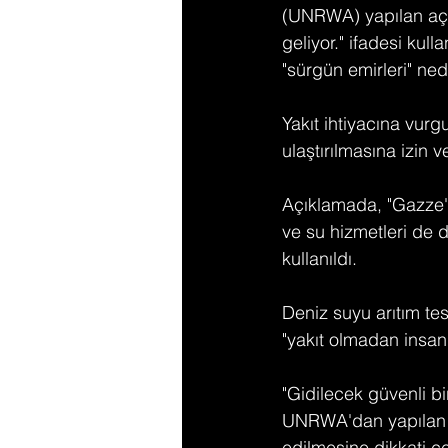
(UNRWA) yapılan açı
geliyor." ifadesi kulla
"sürgün emirleri" ne
Yakıt ihtiyacına vurg
ulaştırılmasına izin ve
Açıklamada, "Gazze'y
ve su hizmetleri de d
kullanıldı.
Deniz suyu arıtım tes
"yakıt olmadan insan
"Gidilecek güvenli b
UNRWA'dan yapılan bi
edilmesine dikkati çe