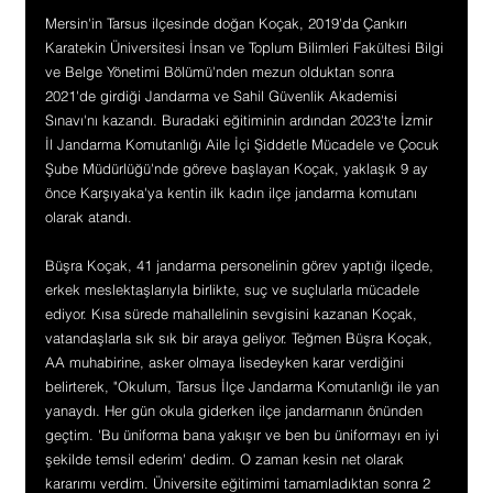
Mersin'in Tarsus ilçesinde doğan Koçak, 2019'da Çankırı 
Karatekin Üniversitesi İnsan ve Toplum Bilimleri Fakültesi Bilgi 
ve Belge Yönetimi Bölümü'nden mezun olduktan sonra 
2021'de girdiği Jandarma ve Sahil Güvenlik Akademisi 
Sınavı'nı kazandı. Buradaki eğitiminin ardından 2023'te İzmir 
İl Jandarma Komutanlığı Aile İçi Şiddetle Mücadele ve Çocuk 
Şube Müdürlüğü'nde göreve başlayan Koçak, yaklaşık 9 ay 
önce Karşıyaka'ya kentin ilk kadın ilçe jandarma komutanı 
olarak atandı.
Büşra Koçak, 41 jandarma personelinin görev yaptığı ilçede, 
erkek meslektaşlarıyla birlikte, suç ve suçlularla mücadele 
ediyor. Kısa sürede mahallelinin sevgisini kazanan Koçak, 
vatandaşlarla sık sık bir araya geliyor. Teğmen Büşra Koçak, 
AA muhabirine, asker olmaya lisedeyken karar verdiğini 
belirterek, "Okulum, Tarsus İlçe Jandarma Komutanlığı ile yan 
yanaydı. Her gün okula giderken ilçe jandarmanın önünden 
geçtim. 'Bu üniforma bana yakışır ve ben bu üniformayı en iyi 
şekilde temsil ederim' dedim. O zaman kesin net olarak 
kararımı verdim. Üniversite eğitimimi tamamladıktan sonra 2 