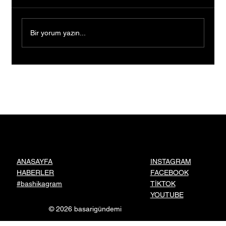
Bir yorum yazın...
Ders Çalışırken Başladılar, Mezun
Olmadan Şirket Kurup Patent Başvurusu
Yaptılar
INSTAGRAM
ANASAYFA
FACEBOOK
HABERLER
TİKTOK
#bashikagram
YOUTUBE
© 2026 basarigündemi