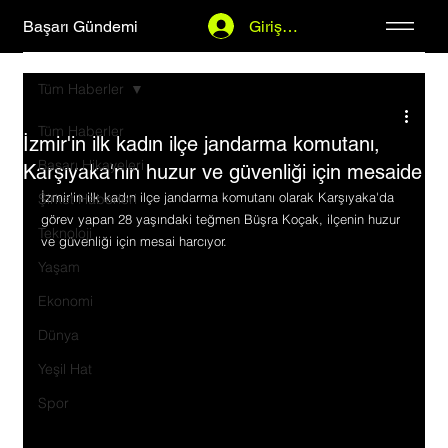
Başarı Gündemi
Giriş Yap
Tüm Haberler
Tüm Haberler
İzmir'in ilk kadın ilçe jandarma komutanı,
Başarı Hikayeleri
Karşıyaka'nın huzur ve güvenliği için mesaide
İzmir'in ilk kadın ilçe jandarma komutanı olarak Karşıyaka'da 
Şirket Haberleri
görev yapan 28 yaşındaki teğmen Büşra Koçak, ilçenin huzur 
Teknoloji
ve güvenliği için mesai harcıyor.
Yaşam
Ekonomi
Dünya
Yeşil Hat
Spor