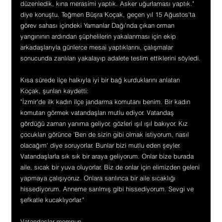
düzenledik, kına merasimi yaptık. Asker uğurlaması yaptık." 
diye konuştu. Teğmen Büşra Koçak, geçen yıl 15 Ağustos'ta 
görev sahası içindeki Yamanlar Dağı'nda çıkan orman 
yangınının ardından şüphelilerin yakalanması için ekip 
arkadaşlarıyla günlerce mesai yaptıklarını, çalışmalar 
sonucunda zanlıları yakalayıp adalete teslim ettiklerini söyledi.
Kısa sürede ilçe halkıyla iyi bir bağ kurduklarını anlatan 
Koçak, şunları kaydetti:
"İzmir'de ilk kadın ilçe jandarma komutanı benim. Bir kadın 
komutan görmek vatandaşları mutlu ediyor. Vatandaş 
gördüğü zaman yanıma geliyor, gözleri ışıl ışıl bakıyor. Kız 
çocukları görünce 'Ben de sizin gibi olmak istiyorum, nasıl 
olacağım' diye soruyorlar. Bunlar bizi mutlu eden şeyler. 
Vatandaşlarla sık sık bir araya geliyorum. Onlar bize burada 
aile, sıcak bir yuva oluyorlar. Biz de onlar için elimizden geleni 
yapmaya çalışıyoruz. Onlara sarılınca bir aile sıcaklığı 
hissediyorum. Anneme sarılmış gibi hissediyorum. Sevgi ve 
şefkatle kucaklıyorlar."
Vatandaşlar memnun