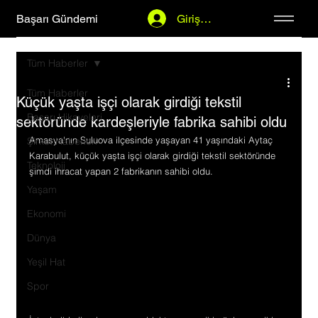
Başarı Gündemi
Giriş Yap
Tüm Haberler
Tüm Haberler
Küçük yaşta işçi olarak girdiği tekstil
Başarı Hikayeleri
sektöründe kardeşleriyle fabrika sahibi oldu
Amasya'nın Suluova ilçesinde yaşayan 41 yaşındaki Aytaç 
Şirket Haberleri
Karabulut, küçük yaşta işçi olarak girdiği tekstil sektöründe 
Teknoloji
şimdi ihracat yapan 2 fabrikanın sahibi oldu.
Yaşam
Ekonomi
Dünya
Yeşil Hat
Spor