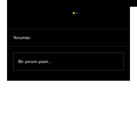
Yorumlar
Bir yorum yazın...
Bankacılığı Bıraktı, Tutkusunun Peşinden
Gitti: Kendi Markasını Kurarak Binlerce
Kişiye İlham Oldu