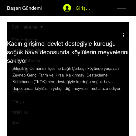
Başarı Gündemi
Giriş Yap
Tüm Haberler
Tüm Haberler
Kadın girişimci devlet desteğiyle kurduğu
Başarı Hikayeleri
soğuk hava deposunda köylülerin meyvelerini
saklıyor
Şirket Haberleri
Bilecik'in Osmaneli ilçesine bağlı Çerkeşli köyünde yaşayan 
Teknoloji
Zeynep Genç, Tarım ve Kırsal Kalkınmayı Destekleme 
Yaşam
Kurumunun (TKDK) hibe desteğiyle kurduğu soğuk hava 
deposunda, köylülerin yetiştirdiği meyveleri muhafaza ediyor.
Ekonomi
Dünya
Yeşil Hat
Spor