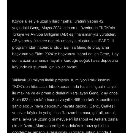
Köyde ailesiyle uzun yıllardır şeftali üretimi yapan 42 
yaşındaki Genç, Mayıs 2024'te internet üzerinden TKDK'nin 
Türkiye ve Avrupa Birliğinin (AB) eş finansmanıyla yürütülen, 
AB'ye aday ülkelere destek amacıyla oluşturulan IPARD-III 
programından haberdar oldu. Eşi İsa Genç ile programa 
başvuran ve Ekim 2024'te başvurusu kabul edilen Genç, 1 ay 
sonra uzun zamandır hayalini kurduğu soğuk hava deposunu 
köyünde oluşturmak için kolları sıvadı.
Yaklaşık 20 milyon liralık projenin 10 milyon liralık kısmını 
TKDK'den hibe alan, hibe kapsamında tesisin inşaat maliyeti 
ile makine ve ekipman giderlerini karşılayan Genç, 2 ay önce, 
3 bin 622 metreküp hacme ve yıllık 495 ton ürün kapasitesine 
sahip soğuk hava deposunu hayata geçirdi. Genç, Çerkeşli 
ve civar köylerde yetiştirilen Trabzon hurması, şeftali, armut, 
elma, ayva ve üzüm gibi meyveleri İstanbul ve Ankara başta 
olmak üzere, Marmara ve İç Anadolu'daki bazı şehirlere 
göndermek amacıyla tesisindeki 6 odada, sıfırın altında 1 