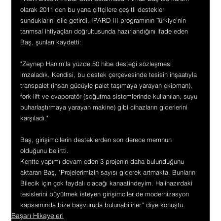
olarak 2011’den bu yana çiftçilere çeşitli destekler 
sunduklarını dile getirdi. IPARD-III programının Türkiye'nin 
tarımsal ihtiyaçları doğrultusunda hazırlandığını ifade eden 
Baş, şunları kaydetti:
"Zeynep Hanım'la yüzde 50 hibe desteği sözleşmesi 
imzaladık. Kendisi, bu destek çerçevesinde tesisin inşaatıyla 
transpalet (insan gücüyle palet taşımaya yarayan ekipman), 
fork-lift ve evaporatör (soğutma sistemlerinde kullanılan, suyu 
buharlaştırmaya yarayan makine) gibi cihazların giderlerini 
karşıladı."
Baş, girişimcilerin desteklerden son derece memnun 
olduğunu belirtti.
Kentte yapımı devam eden 3 projenin daha bulunduğunu 
aktaran Baş, "Projelerimizin sayısı giderek artmakta. Bunların 
Bilecik için çok faydalı olacağı kanaatindeyim. Halihazırdaki 
tesislerini büyütmek isteyen girişimciler de modernizasyon 
kapsamında bize başvuruda bulunabilirler." diye konuştu.
Başarı Hikayeleri