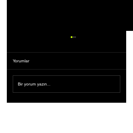
Yorumlar
Bir yorum yazın...
Borçlarla Sıfırdan Başladılar, Kendi Moda
Evlerini Kurdular: İki Kadın Girişimciden
Gümüşhane’ye 2027 Sürprizi