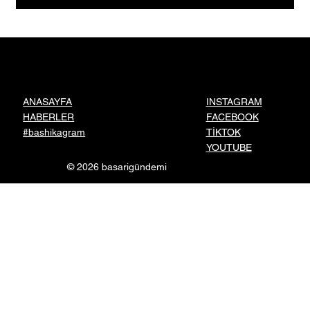
Yozgatlı Girişimci Murat Erdem'in Kurduğu
Bistorya Gıda, Ankara'dan Dünyaya Türk
Lezzetlerini Taşıyor
INSTAGRAM
ANASAYFA
FACEBOOK
HABERLER
TİKTOK
#bashikagram
YOUTUBE
© 2026 basarigündemi