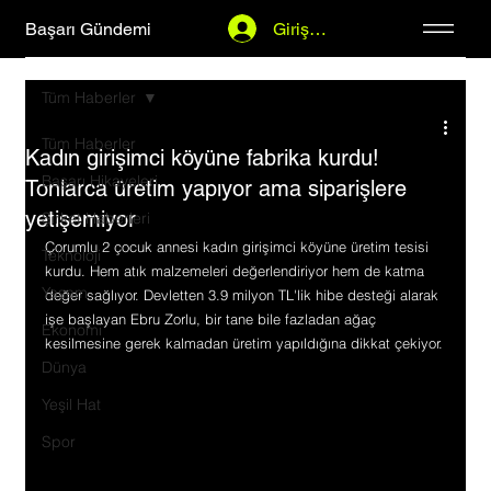
Başarı Gündemi
Giriş Yap
Tüm Haberler
Tüm Haberler
Kadın girişimci köyüne fabrika kurdu!
Başarı Hikayeleri
Tonlarca üretim yapıyor ama siparişlere
yetişemiyor
Şirket Haberleri
Çorumlu 2 çocuk annesi kadın girişimci köyüne üretim tesisi 
Teknoloji
kurdu. Hem atık malzemeleri değerlendiriyor hem de katma 
Yaşam
değer sağlıyor. Devletten 3.9 milyon TL'lik hibe desteği alarak 
işe başlayan Ebru Zorlu, bir tane bile fazladan ağaç 
Ekonomi
kesilmesine gerek kalmadan üretim yapıldığına dikkat çekiyor.
Dünya
Yeşil Hat
Spor