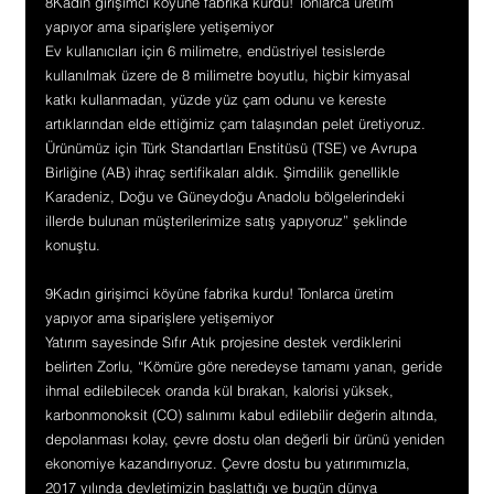
8Kadın girişimci köyüne fabrika kurdu! Tonlarca üretim 
yapıyor ama siparişlere yetişemiyor
Ev kullanıcıları için 6 milimetre, endüstriyel tesislerde 
kullanılmak üzere de 8 milimetre boyutlu, hiçbir kimyasal 
katkı kullanmadan, yüzde yüz çam odunu ve kereste 
artıklarından elde ettiğimiz çam talaşından pelet üretiyoruz. 
Ürünümüz için Türk Standartları Enstitüsü (TSE) ve Avrupa 
Birliğine (AB) ihraç sertifikaları aldık. Şimdilik genellikle 
Karadeniz, Doğu ve Güneydoğu Anadolu bölgelerindeki 
illerde bulunan müşterilerimize satış yapıyoruz” şeklinde 
konuştu.
9Kadın girişimci köyüne fabrika kurdu! Tonlarca üretim 
yapıyor ama siparişlere yetişemiyor
Yatırım sayesinde Sıfır Atık projesine destek verdiklerini 
belirten Zorlu, “Kömüre göre neredeyse tamamı yanan, geride 
ihmal edilebilecek oranda kül bırakan, kalorisi yüksek, 
karbonmonoksit (CO) salınımı kabul edilebilir değerin altında, 
depolanması kolay, çevre dostu olan değerli bir ürünü yeniden 
ekonomiye kazandırıyoruz. Çevre dostu bu yatırımımızla, 
2017 yılında devletimizin başlattığı ve bugün dünya 