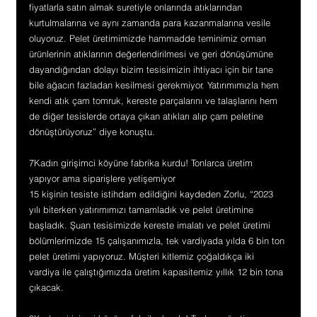
fiyatlarla satın almak suretiyle onlarında atıklarından 
kurtulmalarına ve aynı zamanda para kazanmalarına vesile 
oluyoruz. Pelet üretimimizde hammadde teminimiz orman 
ürünlerinin atıklarının değerlendirilmesi ve geri dönüşümüne 
dayandığından dolayı bizim tesisimizin ihtiyacı için bir tane 
bile ağacın fazladan kesilmesi gerekmiyor. Yatırımımızla hem 
kendi atık çam tomruk, kereste parçalarını ve talaşlarını hem 
de diğer tesislerde ortaya çıkan atıkları alıp çam peletine 
dönüştürüyoruz” diye konuştu.
7Kadın girişimci köyüne fabrika kurdu! Tonlarca üretim 
yapıyor ama siparişlere yetişemiyor
15 kişinin tesiste istihdam edildiğini kaydeden Zorlu, “2023 
yılı biterken yatırımımızı tamamladık ve pelet üretimine 
başladık. Şuan tesisimizde kereste imalatı ve pelet üretimi 
bölümlerimizde 15 çalışanımızla, tek vardiyada yılda 6 bin ton 
pelet üretimi yapıyoruz. Müşteri kitlemiz çoğaldıkça iki 
vardiya ile çalıştığımızda üretim kapasitemiz yıllık 12 bin tona 
çıkacak.