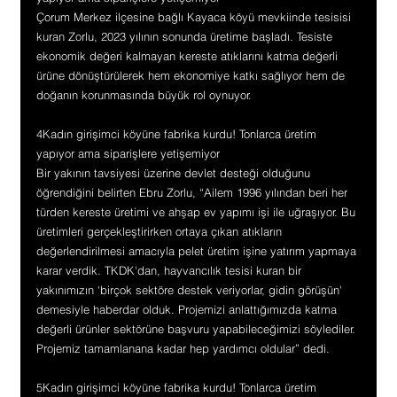
Çorum Merkez ilçesine bağlı Kayaca köyü mevkiinde tesisisi 
kuran Zorlu, 2023 yılının sonunda üretime başladı. Tesiste 
ekonomik değeri kalmayan kereste atıklarını katma değerli 
ürüne dönüştürülerek hem ekonomiye katkı sağlıyor hem de 
doğanın korunmasında büyük rol oynuyor.
4Kadın girişimci köyüne fabrika kurdu! Tonlarca üretim 
yapıyor ama siparişlere yetişemiyor
Bir yakının tavsiyesi üzerine devlet desteği olduğunu 
öğrendiğini belirten Ebru Zorlu, “Ailem 1996 yılından beri her 
türden kereste üretimi ve ahşap ev yapımı işi ile uğraşıyor. Bu 
üretimleri gerçekleştirirken ortaya çıkan atıkların 
değerlendirilmesi amacıyla pelet üretim işine yatırım yapmaya 
karar verdik. TKDK'dan, hayvancılık tesisi kuran bir 
yakınımızın ‘birçok sektöre destek veriyorlar, gidin görüşün' 
demesiyle haberdar olduk. Projemizi anlattığımızda katma 
değerli ürünler sektörüne başvuru yapabileceğimizi söylediler. 
Projemiz tamamlanana kadar hep yardımcı oldular” dedi.
5Kadın girişimci köyüne fabrika kurdu! Tonlarca üretim 