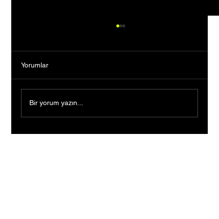
Yorumlar
Bir yorum yazın...
Bankacılığı Bıraktı, Tutkusunun Peşinden
Gitti: Kendi Markasını Kurarak Binlerce
Kişiye İlham Oldu