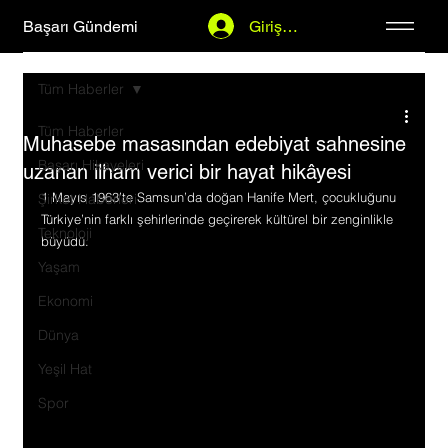
Başarı Gündemi
Giriş Yap
Tüm Haberler
Tüm Haberler
Muhasebe masasından edebiyat sahnesine
Başarı Hikayeleri
uzanan ilham verici bir hayat hikâyesi
1 Mayıs 1963’te Samsun’da doğan Hanife Mert, çocukluğunu 
Şirket Haberleri
Türkiye’nin farklı şehirlerinde geçirerek kültürel bir zenginlikle 
Teknoloji
büyüdü.
Yaşam
Ekonomi
Dünya
Yeşil Hat
Spor