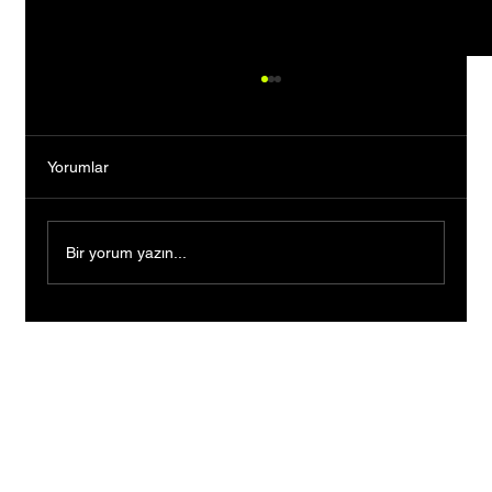
Yorumlar
Bir yorum yazın...
Bankacılığı Bıraktı, Tutkusunun Peşinden
Gitti: Kendi Markasını Kurarak Binlerce
Kişiye İlham Oldu