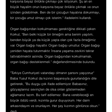
karşısına beyaz önlükle çıkmayı çok istiyorum. Şu an en 
büyük hayalim onun karşısına beyaz önlükle çıkmak ve onun 
izinden gidebilmek. Ben de bir çocuğun hayatına dokunmayı, 
bir çocuğa umut olmayı çok isterim." ifadelerini kullandı.
Organ bağışından korkulmaması gerektiğine dikkati çeken 
Korkut, "Ben belki küçük bir örneğim ama benim yaşıtım, 
benden büyük ya da küçük yaşta olan çok fazla örneğimiz 
var. Organ bağışı hayattır. Organ bağışı umuttur. Organ bağışı 
yeniden hayata tutunmaktır. İnsana yaşama zevkini tekrar 
tattırabilmektir aslında. Organ bağışından korkulmamalı, 
organ bağışı desteklenmeli." değerlendirmesinde bulundu.
"Türkiye Cumhuriyeti vatandaşı olmanın şansını yaşıyoruz"
Baba Yusuf Korkut da kızının başarısıyla gururlandığını dile 
getirerek, "Bu duygu çok ifade edilemiyor. Babasınız, 
gözyaşlarınız sevinçten de olsa onları göstermeden 
ağlamanız lazım. Bu tarif edilemez. Bana verebileceği en 
büyük ödülü verdi, kızımla gurur duyuyorum. Her daim 
arkasındayım ve onunlayım. Her şey kızımın gönlünce olsun." 
dedi.