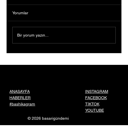
Yorumlar
Bir yorum yazın...
Yozgatlı Girişimci Murat Erdem'in Kurduğu
Bistorya Gıda, Ankara'dan Dünyaya Türk
Lezzetlerini Taşıyor
INSTAGRAM
ANASAYFA
FACEBOOK
HABERLER
TİKTOK
#bashikagram
YOUTUBE
© 2026 basarigündemi