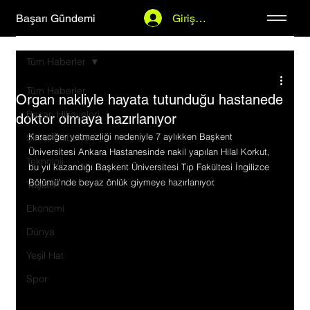
Başarı Gündemi
Giriş Yap
Tüm Haberler
Tüm Haberler
Organ nakliyle hayata tutunduğu hastanede
Başarı Hikayeleri
doktor olmaya hazırlanıyor
Karaciğer yetmezliği nedeniyle 7 aylıkken Başkent 
Şirket Haberleri
Üniversitesi Ankara Hastanesinde nakil yapılan Hilal Korkut, 
Teknoloji
bu yıl kazandığı Başkent Üniversitesi Tıp Fakültesi İngilizce 
Bölümü'nde beyaz önlük giymeye hazırlanıyor.
Yaşam
Ekonomi
Dünya
Yeşil Hat
Spor