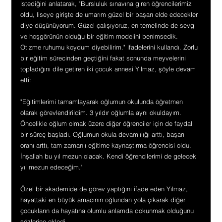
istediğini anlatarak, "Bursluluk sınavına giren öğrencilerimiz 
oldu, liseye girişte de umarım güzel bir başarı elde edecekler 
diye düşünüyorum. Güzel çalışıyoruz, en temelinde de sevgi 
ve hoşgörünün olduğu bir eğitim modelini benimsedik. 
Otizme ruhumu koydum diyebilirim." ifadelerini kullandı. Zorlu 
bir eğitim sürecinden geçtiğini fakat sonunda meyvelerini 
topladığını dile getiren iki çocuk annesi Yılmaz, şöyle devam 
etti:
"Eğitimlerimi tamamlayarak oğlumun okulunda öğretmen 
olarak görevlendirildim. 3 yıldır oğlumla aynı okuldayım. 
Öncelikle oğlum olmak üzere diğer öğrenciler için de faydalı 
bir süreç başladı. Oğlumun okula devamlılığı arttı, başarı 
oranı arttı, tam zamanlı eğitime kaynaştırma öğrencisi oldu. 
İnşallah bu yıl mezun olacak. Kendi öğrencilerimi de gelecek 
yıl mezun edeceğim."
Özel bir akademide de görev yaptığını ifade eden Yılmaz, 
hayattaki en büyük amacının oğlundan yola çıkarak diğer 
çocukların da hayatına olumlu anlamda dokunmak olduğunu 
sözlerine ekledi.