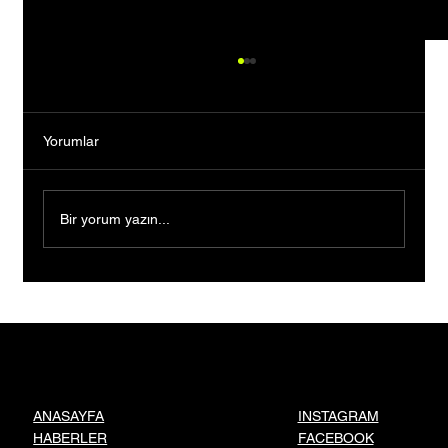
Yorumlar
Bir yorum yazın...
Borçlarla Sıfırdan Başladılar, Kendi Moda
Evlerini Kurdular: İki Kadın Girişimciden
Gümüşhane’ye 2027 Sürprizi
INSTAGRAM
ANASAYFA
FACEBOOK
HABERLER