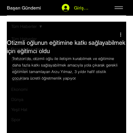
Başarı Gündemi
Giriş Yap
Tüm Haberler
Tüm Haberler
Otizmli oğlunun eğitimine katkı sağlayabilmek
Başarı Hikayeleri
için eğitimci oldu
Trabzon'da, otizmli oğlu ile iletişim kurabilmek ve eğitimine 
Şirket Haberleri
daha fazla katkı sağlayabilmek amacıyla yola çıkarak gerekli 
Teknoloji
eğitimleri tamamlayan Arzu Yılmaz, 3 yıldır hafif otistik 
çocuklara ücretli öğretmenlik yapıyor.
Yaşam
Ekonomi
Dünya
Yeşil Hat
Spor