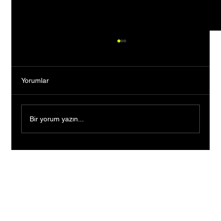
Yorumlar
Bir yorum yazın...
Devletin sera desteğiyle üretimini büyüttü,
9 çocuğuna gelecek kurdu