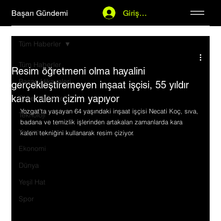
Başarı Gündemi
Giriş Yap
Tüm Haberler
Tüm Haberler
Resim öğretmeni olma hayalini
Başarı Hikayeleri
gerçekleştiremeyen inşaat işçisi, 55 yıldır
kara kalem çizim yapıyor
Şirket Haberleri
Yozgat'ta yaşayan 64 yaşındaki inşaat işçisi Necati Koç, sıva, 
Teknoloji
badana ve temizlik işlerinden artakalan zamanlarda kara 
Yaşam
kalem tekniğini kullanarak resim çiziyor.
Ekonomi
Dünya
Yeşil Hat
Spor