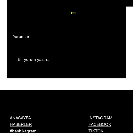
Yorumlar
Bir yorum yazın...
Devletin sera desteğiyle üretimini büyüttü,
9 çocuğuna gelecek kurdu
INSTAGRAM
ANASAYFA
FACEBOOK
HABERLER
TİKTOK
#bashikagram