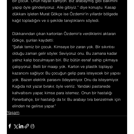
bir çocuk. Onun hayali kamyon. Biz arabaymış gibi bakımını 
yapıp öyle gönderiyoruz. Aile gibiyiz." diye konuştu. Kasap 
dükkanı işleten Murat Gökçe ise Özdemir'in yıllardır bölgede 
kağıt topladığını ve o şekilde tanıştıklarını söyledi.
Dükkanından çıkan kartonları Özdemir'e verdiklerini aktaran 
Gökçe, şunları kaydetti:
"Şafak temiz bir çocuk. Kimseye bir zararı yok. Bir sıkıntısı 
olduğu zaman gelir söyler. Seviyoruz onu. Bu zamana kadar 
yalnız kalıp bozulmayan biri. Biz bütün esnaf sahip çıkmaya 
çalışıyoruz. Belli bir maaşı yok. Karton ve plastik toplayıp 
kazancını sağlıyor. Bu çocuğun gelip para isteyecek bir yapısı 
yok. Bazen elektrik parasını ödeyemiyor. Onu da isteyemiyor. 
Kağıda not yazar bırakır, öyle veririz. Yandaki pastanede 
kahvaltısını yapar, kimse para istemez. Onun bir hastalığı 
Fenerbahçe, bir hastalığı da tır. Bu arabayı tıra benzetmek için 
elinden ne gelirse yapar."
Yaşam