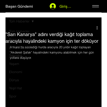
Başarı Gündemi
Giriş Yap
Tüm Haberler
Tüm Haberler
"Sarı Kanarya" adını verdiği kağıt toplama
Başarı Hikayeleri
aracıyla hayalindeki kamyon için ter döküyor
Ankara'da süslediği hurda aracıyla 20 yıldır kağıt toplayan 
Şirket Haberleri
"Akdereli Şafak" hayalindeki kamyonu alabilmek için her gün 
Teknoloji
yollara düşüyor.
Yaşam
Ekonomi
Dünya
Yeşil Hat
Spor