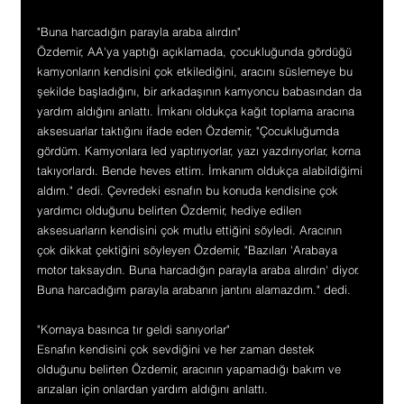
"Buna harcadığın parayla araba alırdın"
Özdemir, AA'ya yaptığı açıklamada, çocukluğunda gördüğü 
kamyonların kendisini çok etkilediğini, aracını süslemeye bu 
şekilde başladığını, bir arkadaşının kamyoncu babasından da 
yardım aldığını anlattı. İmkanı oldukça kağıt toplama aracına 
aksesuarlar taktığını ifade eden Özdemir, "Çocukluğumda 
gördüm. Kamyonlara led yaptırıyorlar, yazı yazdırıyorlar, korna 
takıyorlardı. Bende heves ettim. İmkanım oldukça alabildiğimi 
aldım." dedi. Çevredeki esnafın bu konuda kendisine çok 
yardımcı olduğunu belirten Özdemir, hediye edilen 
aksesuarların kendisini çok mutlu ettiğini söyledi. Aracının 
çok dikkat çektiğini söyleyen Özdemir, "Bazıları 'Arabaya 
motor taksaydın. Buna harcadığın parayla araba alırdın' diyor. 
Buna harcadığım parayla arabanın jantını alamazdım." dedi.
"Kornaya basınca tır geldi sanıyorlar"
Esnafın kendisini çok sevdiğini ve her zaman destek 
olduğunu belirten Özdemir, aracının yapamadığı bakım ve 
arızaları için onlardan yardım aldığını anlattı.