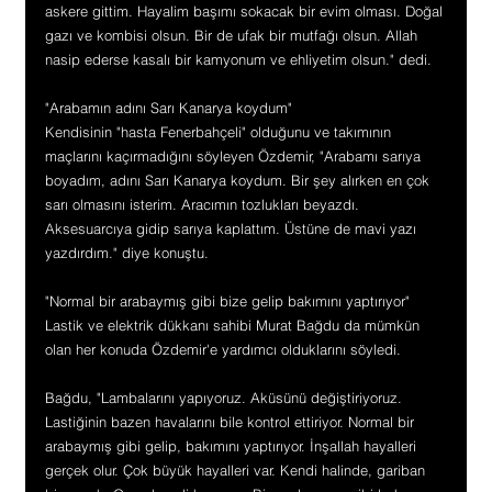
askere gittim. Hayalim başımı sokacak bir evim olması. Doğal 
gazı ve kombisi olsun. Bir de ufak bir mutfağı olsun. Allah 
nasip ederse kasalı bir kamyonum ve ehliyetim olsun." dedi.
"Arabamın adını Sarı Kanarya koydum"
Kendisinin "hasta Fenerbahçeli" olduğunu ve takımının 
maçlarını kaçırmadığını söyleyen Özdemir, "Arabamı sarıya 
boyadım, adını Sarı Kanarya koydum. Bir şey alırken en çok 
sarı olmasını isterim. Aracımın tozlukları beyazdı. 
Aksesuarcıya gidip sarıya kaplattım. Üstüne de mavi yazı 
yazdırdım." diye konuştu.
"Normal bir arabaymış gibi bize gelip bakımını yaptırıyor"
Lastik ve elektrik dükkanı sahibi Murat Bağdu da mümkün 
olan her konuda Özdemir'e yardımcı olduklarını söyledi.
Bağdu, "Lambalarını yapıyoruz. Aküsünü değiştiriyoruz. 
Lastiğinin bazen havalarını bile kontrol ettiriyor. Normal bir 
arabaymış gibi gelip, bakımını yaptırıyor. İnşallah hayalleri 
gerçek olur. Çok büyük hayalleri var. Kendi halinde, gariban 