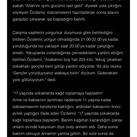
sabah "Allah'ım işimi gücümü rast getir" diyerek yola çıktığını 
söyleyen Özdemir, malzemelerini hazırladıktan sonra aracını 
garajdan çıkararak işe başladığını belirtti.
Çalışma saatlerini yorgunluk durumuna göre belirlediğini 
bildiren Özdemir, yorgun olmadığında 21.00-22.00'ye kadar, 
yorulduğunda ise yaklaşık saat 20.00'ye kadar çalıştığını 
anlattı. Yokuşlarda zorlandığında çevredekilerin yardım ettiğini 
belirten Özdemir, "Arabamın boş hali 223 kilo. Yokuş çıkarken 
sokaktaki gençler beni görüp yardım ediyorlar. Yol düz olursa 
'Gençler yorulduysanız arabaya binin' diyorum. Gidecekleri 
yere götürüyorum." dedi.
"17 yaşında sokaklarda kağıt toplamaya başladım"
Anne ve babasının ayrılması nedeniyle 11 yaşına kadar 
babaannesinin kendisine baktığını, ardından babasının ikinci 
evlilik yaptığını ifade eden Özdemir, "17 yaşında sokaklarda 
kağıt toplamaya başladım. Benim kağıttan kazandığım parayı 
onların evinde kalıyorum diye üvey annem aldı. Daha sonra 
baktım olmuyor annemin yanına gittim. Bir süre sonra da 