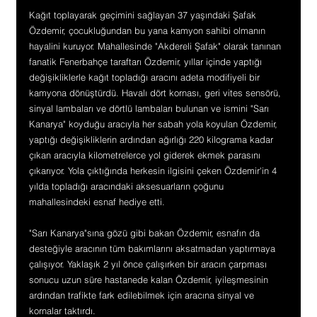
Kağıt toplayarak geçimini sağlayan 37 yaşındaki Şafak 
Özdemir, çocukluğundan bu yana kamyon sahibi olmanın 
hayalini kuruyor. Mahallesinde "Akdereli Şafak" olarak tanınan 
fanatik Fenerbahçe taraftarı Özdemir, yıllar içinde yaptığı 
değişikliklerle kağıt topladığı aracını adeta modifiyeli bir 
kamyona dönüştürdü. Havalı dört kornası, geri vites sensörü, 
sinyal lambaları ve dörtlü lambaları bulunan ve ismini "Sarı 
Kanarya" koyduğu aracıyla her sabah yola koyulan Özdemir, 
yaptığı değişikliklerin ardından ağırlığı 220 kilograma kadar 
çıkan aracıyla kilometrelerce yol giderek ekmek parasını 
çıkarıyor. Yola çıktığında herkesin ilgisini çeken Özdemir'in 4 
yılda topladığı aracındaki aksesuarların çoğunu 
mahallesindeki esnaf hediye etti.
"Sarı Kanarya"sına gözü gibi bakan Özdemir, esnafın da 
desteğiyle aracının tüm bakımlarını aksatmadan yaptırmaya 
çalışıyor. Yaklaşık 2 yıl önce çalışırken bir aracın çarpması 
sonucu uzun süre hastanede kalan Özdemir, iyileşmesinin 
ardından trafikte fark edilebilmek için aracına sinyal ve 
kornalar taktırdı.