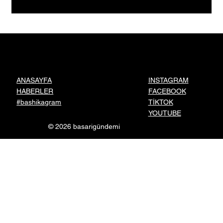
Borçlarla Sıfırdan Başladılar, Kendi Moda
Evlerini Kurdular: İki Kadın Girişimciden
Gümüşhane’ye 2027 Sürprizi
INSTAGRAM
ANASAYFA
FACEBOOK
HABERLER
TİKTOK
#bashikagram
YOUTUBE
© 2026 basarigündemi