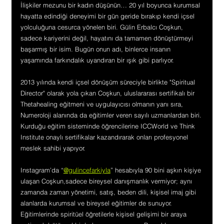
İlişkiler mezunu bir kadın düşünün… 20 yıl boyunca kurumsal 
hayatta edindiği deneyimi bir gün geride bırakıp kendi içsel 
yolculuğuna cesurca yönelen biri. Gülin Erbalcı Coşkun, 
sadece kariyerini değil, hayatını da tamamen dönüştürmeyi 
başarmış bir isim. Bugün onun adı, binlerce insanın 
yaşamında farkındalık uyandıran bir ışık gibi parlıyor.
2013 yılında kendi içsel dönüşüm süreciyle birlikte "Spiritual 
Director" olarak yola çıkan Coşkun, uluslararası sertifikalı bir 
Thetahealing eğitmeni ve uygulayıcısı olmanın yanı sıra, 
Numeroloji alanında da eğitimler veren sayılı uzmanlardan biri. 
Kurduğu eğitim sisteminde öğrencilerine ICCWorld ve Think 
Institute onaylı sertifikalar kazandırarak onları profesyonel 
meslek sahibi yapıyor.
Instagram’da “
@gulincefarkiyla
” hesabıyla 90 bini aşkın kişiye 
ulaşan Coşkun,sadece bireysel danışmanlık vermiyor; aynı 
zamanda zaman yönetimi, satış, beden dili, kişisel imaj gibi 
alanlarda kurumsal ve bireysel eğitimler de sunuyor. 
Eğitimlerinde spiritüel öğretilerle kişisel gelişimi bir araya 