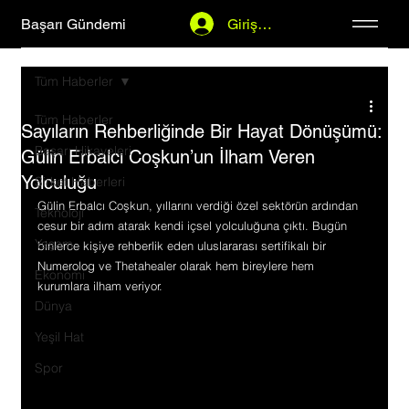
Başarı Gündemi
Giriş Yap
Tüm Haberler
Tüm Haberler
Sayıların Rehberliğinde Bir Hayat Dönüşümü:
Başarı Hikayeleri
Gülin Erbalcı Coşkun’un İlham Veren
Yolculuğu
Şirket Haberleri
Gülin Erbalcı Coşkun, yıllarını verdiği özel sektörün ardından 
Teknoloji
cesur bir adım atarak kendi içsel yolculuğuna çıktı. Bugün 
Yaşam
binlerce kişiye rehberlik eden uluslararası sertifikalı bir 
Numerolog ve Thetahealer olarak hem bireylere hem 
Ekonomi
kurumlara ilham veriyor.
Dünya
Yeşil Hat
Spor