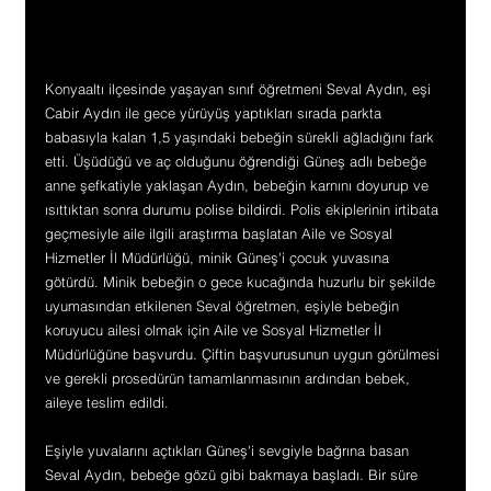
Konyaaltı ilçesinde yaşayan sınıf öğretmeni Seval Aydın, eşi 
Cabir Aydın ile gece yürüyüş yaptıkları sırada parkta 
babasıyla kalan 1,5 yaşındaki bebeğin sürekli ağladığını fark 
etti. Üşüdüğü ve aç olduğunu öğrendiği Güneş adlı bebeğe 
anne şefkatiyle yaklaşan Aydın, bebeğin karnını doyurup ve 
ısıttıktan sonra durumu polise bildirdi. Polis ekiplerinin irtibata 
geçmesiyle aile ilgili araştırma başlatan Aile ve Sosyal 
Hizmetler İl Müdürlüğü, minik Güneş'i çocuk yuvasına 
götürdü. Minik bebeğin o gece kucağında huzurlu bir şekilde 
uyumasından etkilenen Seval öğretmen, eşiyle bebeğin 
koruyucu ailesi olmak için Aile ve Sosyal Hizmetler İl 
Müdürlüğüne başvurdu. Çiftin başvurusunun uygun görülmesi 
ve gerekli prosedürün tamamlanmasının ardından bebek, 
aileye teslim edildi.
Eşiyle yuvalarını açtıkları Güneş'i sevgiyle bağrına basan 
Seval Aydın, bebeğe gözü gibi bakmaya başladı. Bir süre 