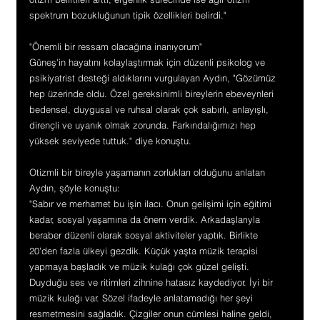
spektrum bozukluğunun tipik özellikleri belirdi."
"Önemli bir ressam olacağına inanıyorum"
Güneş'in hayatını kolaylaştırmak için düzenli psikolog ve 
psikiyatrist desteği aldıklarını vurgulayan Aydın, "Gözümüz 
hep üzerinde oldu. Özel gereksinimli bireylerin ebeveynleri 
bedensel, duygusal ve ruhsal olarak çok sabırlı, anlayışlı, 
dirençli ve uyanık olmak zorunda. Farkındalığımızı hep 
yüksek seviyede tuttuk." diye konuştu.
Otizmli bir bireyle yaşamanın zorlukları olduğunu anlatan 
Aydın, şöyle konuştu:
"Sabır ve merhamet bu işin ilacı. Onun gelişimi için eğitimi 
kadar, sosyal yaşamına da önem verdik. Arkadaşlarıyla 
beraber düzenli olarak sosyal aktiviteler yaptık. Birlikte 
20'den fazla ülkeyi gezdik. Küçük yaşta müzik terapisi 
yapmaya başladık ve müzik kulağı çok güzel gelişti. 
Duyduğu ses ve ritimleri zihnine hatasız kaydediyor. İyi bir 
müzik kulağı var. Sözel ifadeyle anlatamadığı her şeyi 
resmetmesini sağladık. Çizgiler onun cümlesi haline geldi, 