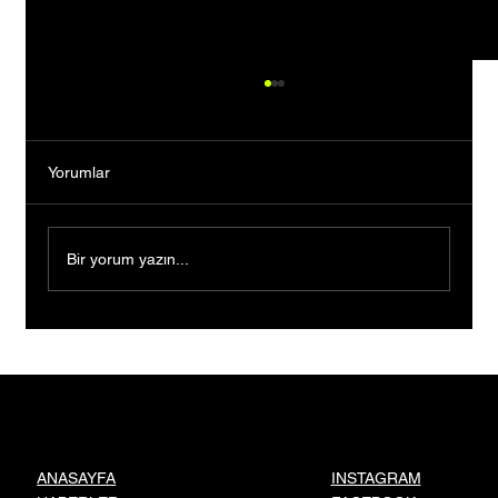
Yorumlar
Bir yorum yazın...
Devletin sera desteğiyle üretimini büyüttü,
9 çocuğuna gelecek kurdu
INSTAGRAM
ANASAYFA