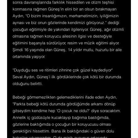
sonra davranışlarında farklılık hissedilen ve otizm teşhisi 
konmasına rağmen Güneş'in elini bir an olsun bırakmayan 
Aydın, "O bizim insanlığımızın, merhametimizin, iyiliğimizin 
aynası ve biz onun gözlerinde kendimizi görüyoruz." dediği 
çocuğun eğitimiyle de yakından ilgileniyor. Güneş, ağır otizmli 
olmasına rağmen koruyucu ailesinin ilgisi ve desteğiyle 
eğitimini başarıyla sürdürüyor, resim ve müzik eğitimi alıyor. 
Şimdi 16 yaşında olan Güneş, 14 yıldır mutlu, huzurlu bir aile 
ortamında yaşıyor.
"Duyduğu ses ve ritimleri zihnine çok güzel kaydediyor"
Seval Aydın, Güneş'i ilk gördüklerinde çok kötü bir durumda 
olduğunu belirtti.
Bebeği görmemezlikten gelemediklerini ifade eden Aydın, 
"Parkta bebeği kötü durumda gördüğümde arkamı dönüp 
gitseydim kendime hep 'O çocuk ne oldu?' diye soracaktım. 
Annelik iç güdüsüyle kucaklayıp bağrıma bastığımda, 
gözlerine baktığımda o çocuğun bir koruyucusu olması 
gerektiğini hissettim. Bana ilk baktığındaki o güven dolu 
bakışları yıkamazdım. O da minik avcunun ortasında 