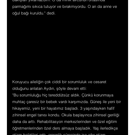
parmağımı sıkıca tutuyor ve bırakmıyordu. O an da anne ve 
oğul bağı kuruldu." dedi.
Koruyucu aileliğin çok ciddi bir sorumluluk ve cesaret 
olduğunu anlatan Aydın, şöyle devam etti:
"Bu sorumluluğu hiç tereddütsüz aldık. Çünkü korunmaya 
muhtaç çaresiz bir bebek vardı karşımızda. Güneş ile yeni bir 
hikayemiz, yeni bir hayatımız başladı. 3 yaşındayken hafif 
zihinsel engel tanısı kondu. Okula başlayınca zihinsel geriliği 
daha da arttı. Rehabilitasyon merkezlerinden ve özel eğitim 
öğretmenlerinden özel ders almaya başladık. Yaş ilerledikçe 
otizm belirtileri arttı, ergenlik sürecinde ise ağır otizm 