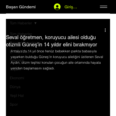
Başarı Gündemi
Giriş Yap
Tüm Haberler
Tüm Haberler
Seval öğretmen, koruyucu ailesi olduğu
Başarı Hikayeleri
otizmli Güneş'in 14 yıldır elini bırakmıyor
Antalya'da 14 yıl önce henüz bebekken parkta babasıyla 
Şirket Haberleri
yaşarken bulduğu Güneş'in koruyucu aileliğini üstlenen Seval 
Teknoloji
Aydın, otizm teşhisi konulan çocuğun aile ortamında hayata 
yeniden başlamasını sağladı.
Yaşam
Ekonomi
Dünya
Yeşil Hat
Spor