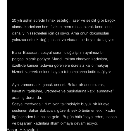
20 yılı aşkın süredir tırnak estetiği, lazer ve selülit gibi birçok 
alanda kadınların hem fiziksel hem ruhsal olarak kendilerini 
daha iyi hissetmeleri için çalışıyor. Ama onun dokunuşları 
yalnızca estetik değil; insani ve vicdani bir boyut da taşıyor.
Bahar Babacan, sosyal sorumluluğu işinin ayrılmaz bir 
parçası olarak görüyor. Maddi imkânı olmayan kadınlara, 
özellikle kanser tedavisi görenlere ücretsiz kalıcı makyaj 
hizmeti vererek onların hayata tutunmalarına katkı sağlıyor.
Aynı zamanda iki çocuk annesi. Bekar bir anne olarak, 
hayatını “gelişime, üretmeye ve başkalarına katkı sunmaya” 
adamış durumda.
Sosyal medyada 1.9 milyon takipçisiyle büyük bir kitleye 
seslenen Bahar Babacan, güzellik sektörünün en etkili kadın 
figürlerinden biri haline geldi. Bugün hâlâ “hayal eden, inanan 
ve başaran” kadınlara ilham olmaya devam ediyor.
Başarı Hikayeleri