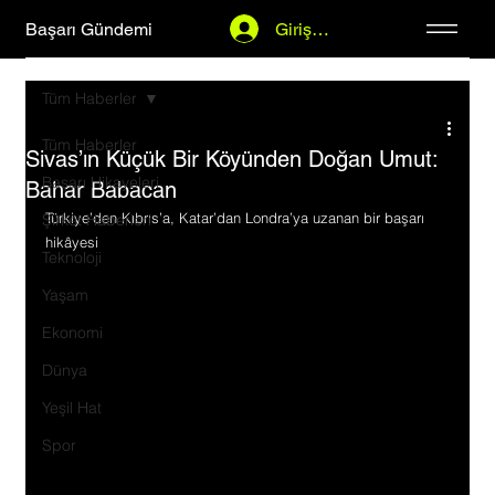
Başarı Gündemi
Giriş Yap
Tüm Haberler
Tüm Haberler
Sivas’ın Küçük Bir Köyünden Doğan Umut:
Başarı Hikayeleri
Bahar Babacan
Türkiye’den Kıbrıs’a, Katar’dan Londra’ya uzanan bir başarı 
Şirket Haberleri
hikâyesi
Teknoloji
Yaşam
Ekonomi
Dünya
Yeşil Hat
Spor