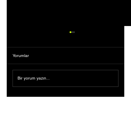
Yorumlar
Bir yorum yazın...
Borçlarla Sıfırdan Başladılar, Kendi Moda
Evlerini Kurdular: İki Kadın Girişimciden
Gümüşhane’ye 2027 Sürprizi