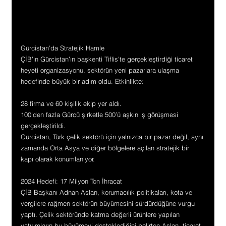
Gürcistan’da Stratejik Hamle
ÇİB’in Gürcistan’ın başkenti Tiflis’te gerçekleştirdiği ticaret 
heyeti organizasyonu, sektörün yeni pazarlara ulaşma 
hedefinde büyük bir adım oldu. Etkinlikte:
28 firma ve 60 kişilik ekip yer aldı.
100’den fazla Gürcü şirketle 500’ü aşkın iş görüşmesi 
gerçekleştirildi.
Gürcistan, Türk çelik sektörü için yalnızca bir pazar değil, aynı 
zamanda Orta Asya ve diğer bölgelere açılan stratejik bir 
kapı olarak konumlanıyor.
2024 Hedefi: 17 Milyon Ton İhracat
ÇİB Başkanı Adnan Aslan, korumacılık politikaları, kota ve 
vergilere rağmen sektörün büyümesini sürdürdüğüne vurgu 
yaptı. Çelik sektöründe katma değerli ürünlere yapılan 
yatırımların bu büyümeyi desteklediğini belirten Aslan, ticaret 