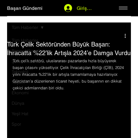
Başarı Gündemi
Giriş Yap
Tüm Haberler
Tüm Haberler
Türk Çelik Sektöründen Büyük Başarı:
Başarı Hikayeleri
İhracatta %22’lik Artışla 2024’e Damga Vurdu
Türk çelik sektörü, uluslararası pazarlarda hızla büyüyerek 
Şirket Haberleri
başarı çıtasını yükseltiyor. Çelik İhracatçıları Birliği (ÇİB), 2024 
Teknoloji
yılını ihracatta %22’lik bir artışla tamamlamaya hazırlanıyor. 
Gürcistan’a düzenlenen ticaret heyeti, bu başarının en dikkat 
Yaşam
çekici adımlarından biri oldu.
Ekonomi
Dünya
Yeşil Hat
Spor