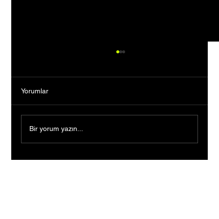
Yorumlar
Bir yorum yazın...
Türkiye'nin en büyük işverenleri belli oldu!
İşte en fazla çalışana sahip 40 şirket