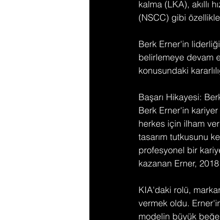
kalma (LKA), akıllı hı
(NSCC) gibi özellikle
Berk Erner'in liderl
belirlemeye devam ed
konusundaki kararlılı
Başarı Hikayesi: Ber
Berk Erner'in kariye
herkes için ilham ve
tasarım tutkusunu keş
profesyonel bir kari
kazanan Erner, 2018 y
KIA'daki rolü, marka
vermek oldu. Erner'i
modelin büyük beğeni 