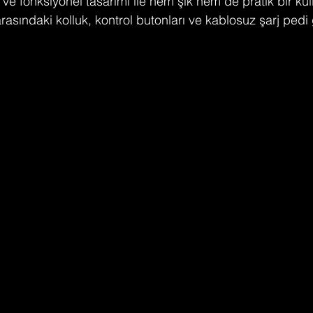
ve fonksiyonel tasarımı ile hem şık hem de pratik bir kul
rasındaki kolluk, kontrol butonları ve kablosuz şarj pedi 