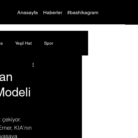
Yap
Anasayfa
Haberler
#bashikagram
ya
Yeşil Hat
Spor
dan
Modeli
 çekiyor. 
rner, KIA'nın 
iyasaya 