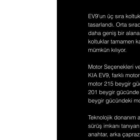
EV9'un üç sıra koltuk
tasarlandı. Orta sıra
daha geniş bir alana 
koltuklar tamamen ka
mümkün kılıyor​.
Motor Seçenekleri v
KIA EV9, farklı motor
motor 215 beygir gü
201 beygir gücünde o
beygir gücündeki mo
Teknolojik donanım a
sürüş imkanı tanıyan 
anahtar, arka çapra