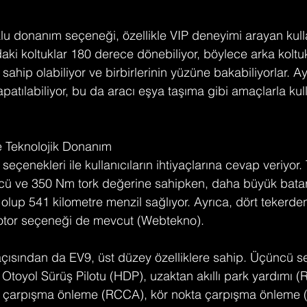
lu donanım seçeneği, özellikle VIP deneyimi arayan kullan
daki koltuklar 180 derece dönebiliyor, böylece arka koltuk
sahip olabiliyor ve birbirlerinin yüzüne bakabiliyorlar. Ay
patılabiliyor, bu da aracı eşya taşıma gibi amaçlarla ku
e Teknolojik Donanım
 seçenekleri ile kullanıcıların ihtiyaçlarına cevap veriyor.
cü ve 350 Nm tork değerine sahipken, daha büyük batary
lup 541 kilometre menzil sağlıyor. Ayrıca, dört tekerden
tor seçeneği de mevcut​ (Webtekno).
çısından da EV9, üst düzey özelliklere sahip. Üçüncü s
Otoyol Sürüş Pilotu (HDP), uzaktan akıllı park yardımı (RS
z çarpışma önleme (RCCA), kör nokta çarpışma önleme (B