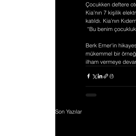
Çocukken deftere oto
Kia’nın 7 kişilik elek
katıldı. Kia’nın Kıde
 “Bu benim çocukluk 
Berk Erner'in hikayes
mükemmel bir örneği.
ilham vermeye devam
Son Yazılar