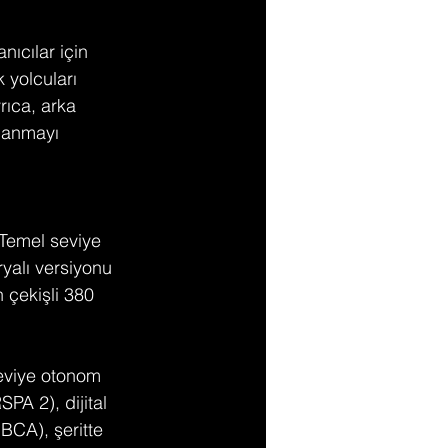
ıcılar için 
 yolcuları 
rıca, arka 
llanmayı 
 Temel seviye 
alı versiyonu 
 çekişli 380 
eviye otonom 
PA 2), dijital 
CA), şeritte 