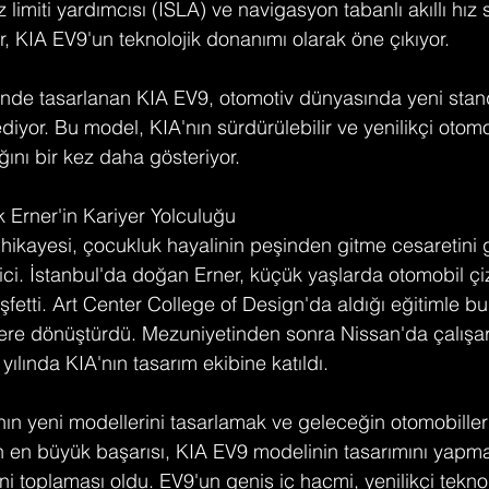
z limiti yardımcısı (ISLA) ve navigasyon tabanlı akıllı hız s
r, KIA EV9'un teknolojik donanımı olarak öne çıkıyor​.
iğinde tasarlanan KIA EV9, otomotiv dünyasında yeni stand
iyor. Bu model, KIA'nın sürdürülebilir ve yenilikçi otomo
ğını bir kez daha gösteriyor.
k Erner'in Kariyer Yolculuğu
r hikayesi, çocukluk hayalinin peşinden gitme cesaretini 
rici. İstanbul'da doğan Erner, küçük yaşlarda otomobil çi
fetti. Art Center College of Design'da aldığı eğitimle b
yere dönüştürdü. Mezuniyetinden sonra Nissan'da çalışa
ılında KIA'nın tasarım ekibine katıldı.
nın yeni modellerini tasarlamak ve geleceğin otomobilleri
n en büyük başarısı, KIA EV9 modelinin tasarımını yapma
toplaması oldu. EV9'un geniş iç hacmi, yenilikçi teknoloj