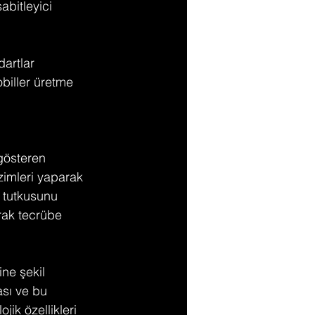
abitleyici 
artlar 
biller üretme 
gösteren 
zimleri yaparak 
u tutkusunu 
rak tecrübe 
ne şekil 
sı ve bu 
ik özellikleri 