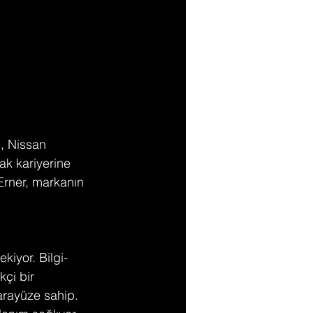
, Nissan 
k kariyerine 
Erner, markanın 
kiyor. Bilgi-
kçi bir 
arayüze sahip. 