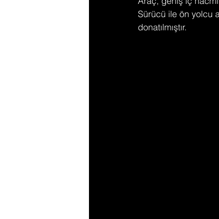
Araç, geniş iç hacmi 
Sürücü ile ön yolcu a
donatılmıştır​.