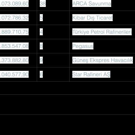
.073.089,60
38
ARCA Savunma
.072.786,32
5
Kibar Dış Ticaret
.889.710,75
4
Türkiye Petrol Rafinerileri
.853.547,08
8
Pegasus
.373.882,80
9
Güneş Ekspres Havacılık
.040.577,90
6
Star Rafineri AŞ