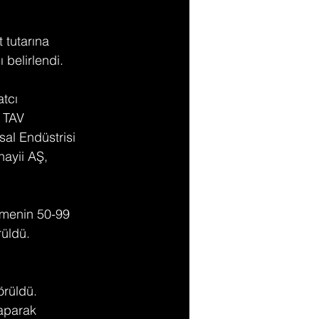
 tutarına 
 belirlendi.
tcı 
 TAV 
al Endüstrisi 
ayii AŞ, 
tmenin 50-99 
rüldü.
örüldü. 
yaparak 