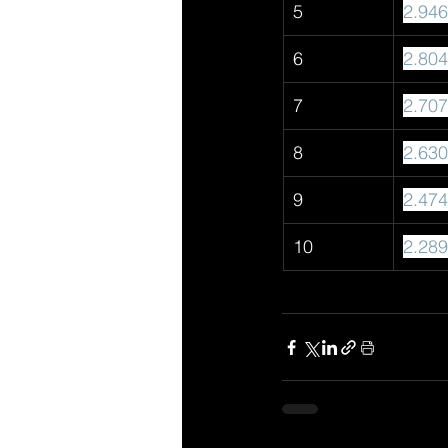
5
2.946
6
2.804
7
2.707
8
2.630
9
2.474
10
2.289