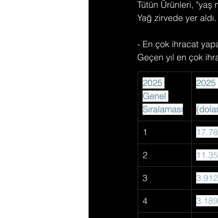
Tütün Ürünleri, "yaş
Yağ zirvede yer aldı.
- En çok ihracat yapa
Geçen yıl en çok ihra
2025 
2025 
Genel 
Sıralaması
(dola
1
17.78
2
11.35
3
3.912
4
3.189