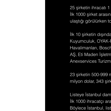
25 şirketin ihracatı 1
İlk 1000 şirket aras
ulaştığı görülürken t
İlk 10 şirketin dışın
Kuyumculuk, OYAK-Re
Havalimanları, Bosch
AŞ, Eti Maden İşletm
Anexservices Turizm 
23 şirketin 500-999 
milyon dolar, 343 şir
Listeye İstanbul da
İlk 1000 ihracatçı a
Böylece İstanbul, lis