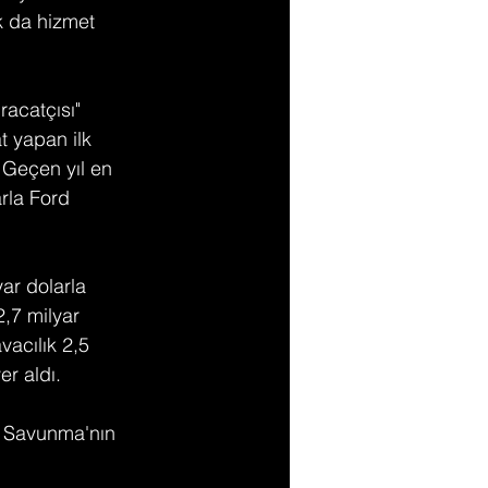
k da hizmet 
racatçısı" 
t yapan ilk 
 Geçen yıl en 
rla Ford 
ar dolarla 
2,7 milyar 
acılık 2,5 
er aldı.
A Savunma'nın 