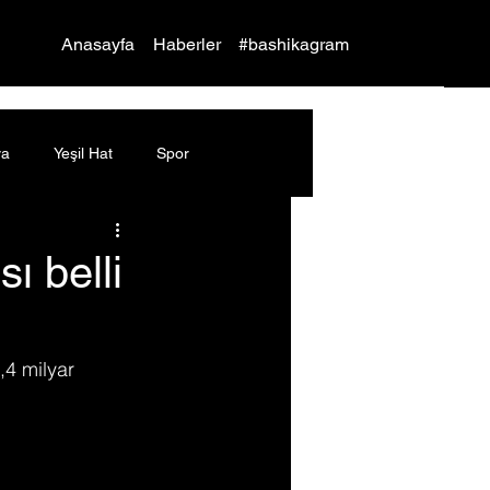
Yap
Anasayfa
Haberler
#bashikagram
ya
Yeşil Hat
Spor
ı belli
,4 milyar 