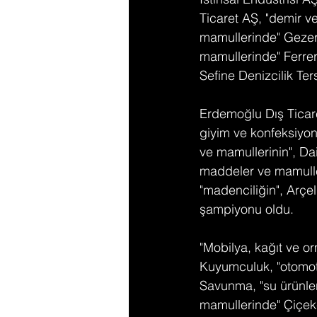
Ticaret AŞ, "demir ve
mamullerinde" Gezer A
mamullerinde" Ferrero
Sefine Denizcilik Ter
Erdemoğlu Dış Ticaret
giyim ve konfeksiyon
ve mamullerinin", Dai
maddeler ve mamulle
"madenciliğin", Arçe
şampiyonu oldu.
"Mobilya, kağıt ve 
Kuyumculuk, "otomot
Savunma, "su ürünleri
mamullerinde" Çiçekçi