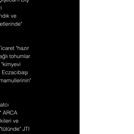
i 
ndık ve 
etlerinde" 
caret "hazır 
ağlı tohumlar 
 "kimyevi 
 Eczacıbaşı 
mamullerinin" 
atcı 
e" ARCA 
ileri ve 
"tütünde" JTI 