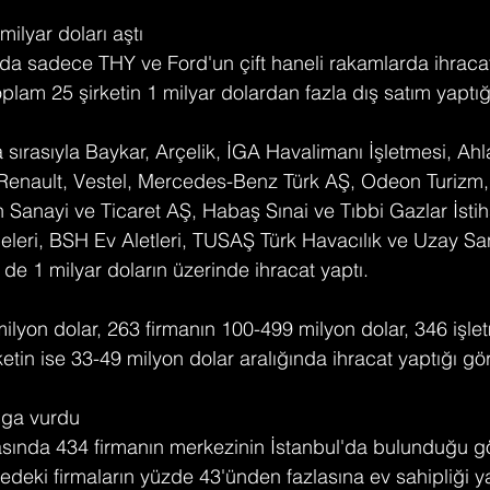
 milyar doları aştı
ında sadece THY ve Ford'un çift haneli rakamlarda ihracat
oplam 25 şirketin 1 milyar dolardan fazla dış satım yaptığı
da sırasıyla Baykar, Arçelik, İGA Havalimanı İşletmesi, Ahla
nault, Vestel, Mercedes-Benz Türk AŞ, Odeon Turizm,
 Sanayi ve Ticaret AŞ, Habaş Sınai ve Tıbbi Gazlar İstihs
eleri, BSH Ev Aletleri, TUSAŞ Türk Havacılık ve Uzay San
de 1 milyar doların üzerinde ihracat yaptı.
milyon dolar, 263 firmanın 100-499 milyon dolar, 346 işle
ketin ise 33-49 milyon dolar aralığında ihracat yaptığı gö
mga vurdu
rasında 434 firmanın merkezinin İstanbul'da bulunduğu g
tedeki firmaların yüzde 43'ünden fazlasına ev sahipliği 