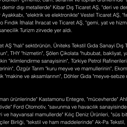
 demir dışı metallerde" Kibar Dış Ticaret AŞ, "deri ve der
yakkabı, "elektrik ve elektronikte" Vestel Ticaret AŞ, "fı
 Fındık İthalat İhracat ve Ticaret AŞ, "gemi, yat ve hizm
sanecilik Turizm zirvede yer aldı.
 AŞ "halı" sektörünün, Üniteks Tekstil Gıda Sanayi Dış Ti
un", THY "hizmetin", Şölen Çikolata "hububat, bakliyat, y
kin "iklimlendirme sanayisinin", Türkiye Petrol Rafinerileri
rinin", Özgür Tarım "kuru meyve ve mamullerinin", Ekom
lik "makine ve aksamlarının", Döhler Gıda "meyve-sebze 
orman ürünlerinde" Kastamonu Entegre, "mücevherde" Ahl
ivde" Ford Otomotiv, "savunma ve havacılık sanayisind
 ve hayvansal mamullerde" Kılıç Deniz Ürünleri, "süs bitk
ler Birliği, "tekstil ve ham maddelerinde" Ak-Pa Tekstil, 