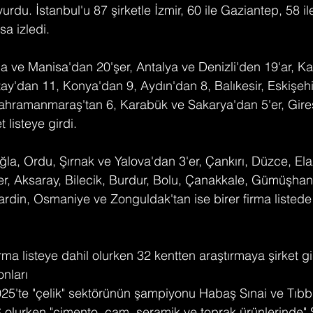
du. İstanbul'u 87 şirketle İzmir, 60 ile Gaziantep, 58 il
sa izledi.
 ve Manisa'dan 20'şer, Antalya ve Denizli'den 19'ar, Ka
ay'dan 11, Konya'dan 9, Aydın'dan 8, Balıkesir, Eskişeh
Kahramanmaraş'tan 6, Karabük ve Sakarya'dan 5'er, Gire
t listeye girdi.
a, Ordu, Şırnak ve Yalova'dan 3'er, Çankırı, Düzce, El
er, Aksaray, Bilecik, Burdur, Bolu, Çanakkale, Gümüşha
 Mardin, Osmaniye ve Zonguldak'tan ise birer firma listed
rma listeye dahil olurken 32 kentten araştırmaya şirket g
onları
25'te "çelik" sektörünün şampiyonu Habaş Sınai ve Tıbb
AŞ olurken "çimento, cam, seramik ve toprak ürünlerinde"