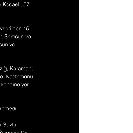
e Kocaeli, 57 
yseri'den 15, 
ir, Samsun ve 
sun ve 
azığ, Karaman, 
ne, Kastamonu, 
e kendine yer 
iremedi.
i Gazlar 
 Şişecam Dış 