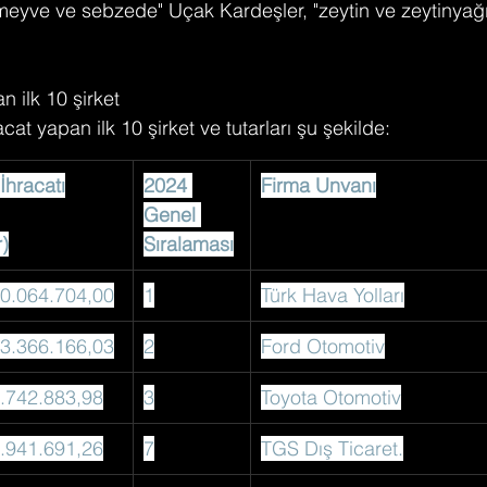
 meyve ve sebzede" Uçak Kardeşler, "zeytin ve zeytinyağ
n ilk 10 şirket
cat yapan ilk 10 şirket ve tutarları şu şekilde:
İhracatı
2024 
Firma Unvanı
Genel 
r)
Sıralaması
0.064.704,00
1
Türk Hava Yolları
3.366.166,03
2
Ford Otomotiv
.742.883,98
3
Toyota Otomotiv
.941.691,26
7
TGS Dış Ticaret.