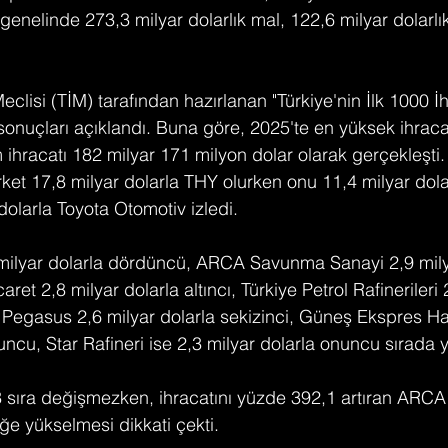
l genelinde 273,3 milyar dolarlık mal, 122,6 milyar dolarlı
eclisi (TİM) tarafından hazırlanan "Türkiye'nin İlk 1000 İh
sonuçları açıklandı. Buna göre, 2025'te en yüksek ihraca
 ihracatı 182 milyar 171 milyon dolar olarak gerçekleşti.
rket 17,8 milyar dolarla THY olurken onu 11,4 milyar dola
dolarla Toyota Otomotiv izledi.
 milyar dolarla dördüncü, ARCA Savunma Sanayi 2,9 mily
aret 2,8 milyar dolarla altıncı, Türkiye Petrol Rafinerileri 
. Pegasus 2,6 milyar dolarla sekizinci, Güneş Ekspres Hav
ncu, Star Rafineri ise 2,3 milyar dolarla onuncu sırada y
 3 sıra değişmezken, ihracatını yüzde 392,1 artıran ARC
liğe yükselmesi dikkati çekti.