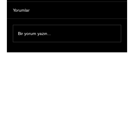
Yorumlar
Bir yorum yazın...
Devletin sera desteğiyle üretimini büyüttü,
9 çocuğuna gelecek kurdu