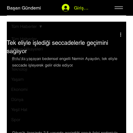
Başarı Gündemi
Giriş Yap
Tüm Haberler
Tüm Haberler
Tek eliyle işlediği seccadelerle geçimini
Başarı Hikayeleri
sağlıyor
Bolu'da yaşayan bedensel engelli Nermin Ayaydın, tek eliyle 
Şirket Haberleri
seccade işleyerek gelir elde ediyor.
Teknoloji
Yaşam
Ekonomi
Dünya
Yeşil Hat
Spor
Göynük ilçesinde 2,5 yaşında geçirdiği çocuk felci nedeniyle 