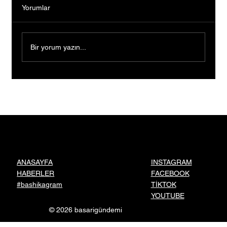
Yorumlar
Bir yorum yazın...
Bankacılığı Bıraktı, Tutkusunun Peşinden
Gitti: Kendi Markasını Kurarak Binlerce
Kişiye İlham Oldu
INSTAGRAM
ANASAYFA
FACEBOOK
HABERLER
TİKTOK
#bashikagram
YOUTUBE
© 2026 basarigündemi