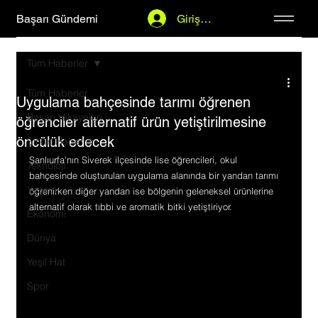
Başarı Gündemi
Giriş Yap
Tüm Haberler
Tüm Haberler
Uygulama bahçesinde tarımı öğrenen
Başarı Hikayeleri
öğrenciler alternatif ürün yetiştirilmesine
öncülük edecek
Şirket Haberleri
Şanlıurfa'nın Siverek ilçesinde lise öğrencileri, okul 
Teknoloji
bahçesinde oluşturulan uygulama alanında bir yandan tarımı 
Yaşam
öğrenirken diğer yandan ise bölgenin geleneksel ürünlerine 
alternatif olarak tıbbi ve aromatik bitki yetiştiriyor.
Ekonomi
Dünya
Yeşil Hat
Spor