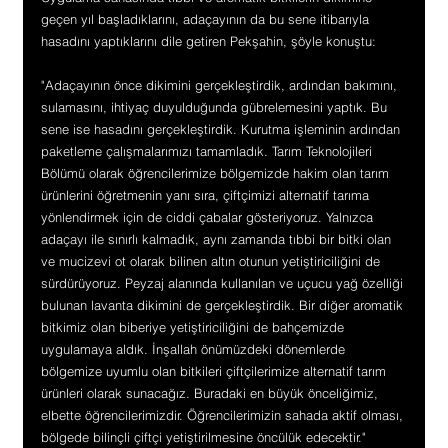
geçen yıl başladıklarını, adaçayının da bu sene itibarıyla 
hasadını yaptıklarını dile getiren Pekşahin, şöyle konuştu:
"Adaçayının önce dikimini gerçekleştirdik, ardından bakımını, 
sulamasını, ihtiyaç duyulduğunda gübrelemesini yaptık. Bu 
sene ise hasadını gerçekleştirdik. Kurutma işleminin ardından 
paketleme çalışmalarımızı tamamladık. Tarım Teknolojileri 
Bölümü olarak öğrencilerimize bölgemizde hakim olan tarım 
ürünlerini öğretmenin yanı sıra, çiftçimizi alternatif tarıma 
yönlendirmek için de ciddi çabalar gösteriyoruz. Yalnızca 
adaçayı ile sınırlı kalmadık, aynı zamanda tıbbi bir bitki olan 
ve mucizevi ot olarak bilinen altın otunun yetiştiriciliğini de 
sürdürüyoruz. Peyzaj alanında kullanılan ve uçucu yağ özelliği 
bulunan lavanta dikimini de gerçekleştirdik. Bir diğer aromatik 
bitkimiz olan biberiye yetiştiriciliğini de bahçemizde 
uygulamaya aldık. İnşallah önümüzdeki dönemlerde 
bölgemize uyumlu olan bitkileri çiftçilerimize alternatif tarım 
ürünleri olarak sunacağız. Buradaki en büyük önceliğimiz, 
elbette öğrencilerimizdir. Öğrencilerimizin sahada aktif olması, 
bölgede bilinçli çiftçi yetiştirilmesine öncülük edecektir."