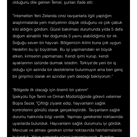
olduğunu dile getiren Temel, şunları ifade etti:
"İnternetten Yeni Zelanda cinsi tavşanlarla ilgili yaptığım 
araştırmalarda yem maliyetinin düşük olduğunu ve çok çabuk 
kilo aldığını gördüm. Güzel bakılması durumunda yılda 5 defa 
doğum alınabilir. Her doğumda 5 yavru alabildiğimiz bir ırk. 
Soğuğu seven bir hayvan. Bölgemizin iklimi buna çok uygun. 
Hedefim bu işi büyütmek. Bu işi yapmamdaki en büyük 
etken, kimsenin yapmaması. Kendi işimi kurup, kendi 
ayaklarımın üstünde durmak istedim. Türkiye'de yeni bir iş 
olduğu için aslında bir destekleme bulunmuyor ama ben genç 
bir girişimci olarak en azından yem desteği bekliyorum."
"Bölgede ilk olacağı için önemli bir yatırım"
İpekyolu İlçe Tarım ve Orman Müdürlüğünde görevli veteriner 
Büşra Sezer, "Çiftliği ziyaret edip, hayvanların sağlık 
kontrollerini gönüllü olarak gerçekleştirdik. Tavşanların sağlık 
durumu hakkında bilgi verdik. Yapması gerekenler noktasında 
uyarılarda bulunduk. Hayvanların sağlık durumunu iyi gördük. 
Mevzuat ve alması gereken izinler noktasında hatırlatmalarda 
bulunduk. Yakın zamanda süreci tamamlayacak. Bundan 