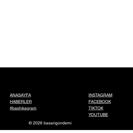
dönen genç girişimci topraksız tarımla
ihracatı hedefliyor
INSTAGRAM
ANASAYFA
FACEBOOK
HABERLER
TİKTOK
#bashikagram
YOUTUBE
© 2026 basarigündemi