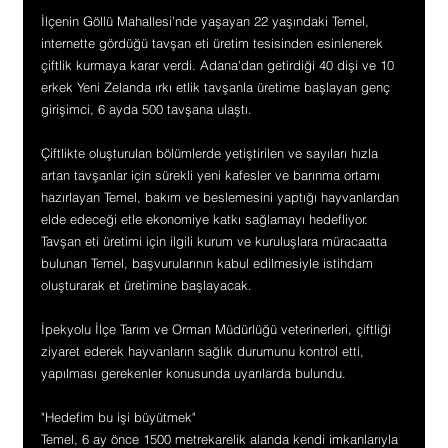
İlçenin Göllü Mahallesi'nde yaşayan 22 yaşındaki Temel, 
internette gördüğü tavşan eti üretim tesisinden esinlenerek 
çiftlik kurmaya karar verdi. Adana'dan getirdiği 40 dişi ve 10 
erkek Yeni Zelanda ırkı etlik tavşanla üretime başlayan genç 
girişimci, 6 ayda 500 tavşana ulaştı.
Çiftlikte oluşturulan bölümlerde yetiştirilen ve sayıları hızla 
artan tavşanlar için sürekli yeni kafesler ve barınma ortamı 
hazırlayan Temel, bakım ve beslemesini yaptığı hayvanlardan 
elde edeceği etle ekonomiye katkı sağlamayı hedefliyor. 
Tavşan eti üretimi için ilgili kurum ve kuruluşlara müracaatta 
bulunan Temel, başvurularının kabul edilmesiyle istihdam 
oluşturarak et üretimine başlayacak.
İpekyolu İlçe Tarım ve Orman Müdürlüğü veterinerleri, çiftliği 
ziyaret ederek hayvanların sağlık durumunu kontrol etti, 
yapılması gerekenler konusunda uyarılarda bulundu.
"Hedefim bu işi büyütmek"
Temel, 6 ay önce 1500 metrekarelik alanda kendi imkanlarıyla 