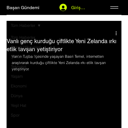
Başarı Gündemi
Giriş Yap
Tüm Haberler
Tüm Haberler
Vanlı genç kurduğu çiftlikte Yeni Zelanda ırkı
Başarı Hikayeleri
etlik tavşan yetiştiriyor
Van'ın Tuşba ilçesinde yaşayan Basri Temel, internetten 
Şirket Haberleri
araştırarak kurduğu çiftlikte Yeni Zelanda ırkı etlik tavşan 
Teknoloji
yetiştiriyor.
Yaşam
Ekonomi
Dünya
Yeşil Hat
Spor