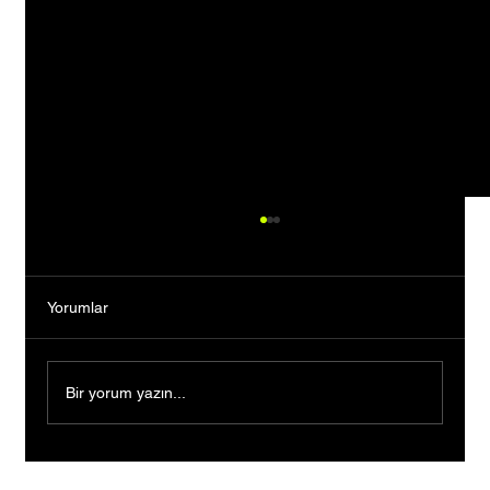
Yorumlar
Bir yorum yazın...
İngiltere'deki eğitiminin ardından İstanbul'a