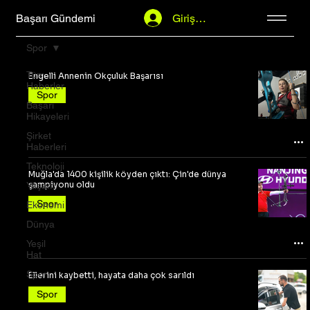
Başarı Gündemi
Giriş Yap
Spor
Tüm
Engelli Annenin Okçuluk Başarısı
Haberler
Spor
Başarı
Hikayeleri
Şirket
Haberleri
Teknoloji
Muğla'da 1400 kişilik köyden çıktı: Çin'de dünya
şampiyonu oldu
Yaşam
Spor
Ekonomi
Dünya
Yeşil
Hat
Spor
Ellerini kaybetti, hayata daha çok sarıldı
Spor