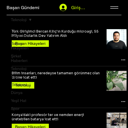
Başarı Gündemi
Giriş Yap
Teknoloji
Tüm
Türk Girişimci Bercan Kılıç'ın Kurduğu microagi, 55
Haberler
Milyon Dolarlık Dev Yatırım Aldı
Başarı
Başarı Hikayeleri
Hikayeleri
Şirket
Haberleri
Teknoloji
Bilim insanları, neredeyse tamamen görünmez olan
Yaşam
drone icat etti
Ekonomi
Teknoloji
Dünya
Yeşil Hat
Spor
Konya'daki profesör ter ve nemden enerji
üretebilen batarya icat etti
Başarı Hikayeleri