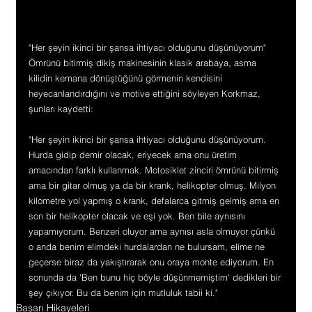
"Her şeyin ikinci bir şansa ihtiyacı olduğunu düşünüyorum"
Ömrünü bitirmiş dikiş makinesinin klasik arabaya, asma 
kilidin kemana dönüştüğünü görmenin kendisini 
heyecanlandırdığını ve motive ettiğini söyleyen Korkmaz, 
şunları kaydetti:
"Her şeyin ikinci bir şansa ihtiyacı olduğunu düşünüyorum. 
Hurda gidip demir olacak, eriyecek ama onu üretim 
amacından farklı kullanmak. Motosiklet zinciri ömrünü bitirmiş 
ama bir gitar olmuş ya da bir krank, helikopter olmuş. Milyon 
kilometre yol yapmış o krank, defalarca gitmiş gelmiş ama en 
son bir helikopter olacak ve eşi yok. Ben bile aynısını 
yapamıyorum. Benzeri oluyor ama aynısı asla olmuyor çünkü 
o anda benim elimdeki hurdalardan ne bulursam, elime ne 
geçerse biraz da yakıştırarak onu oraya monte ediyorum. En 
sonunda da 'Ben bunu hiç böyle düşünmemiştim' dedikleri bir 
şey çıkıyor. Bu da benim için mutluluk tabii ki."
Başarı Hikayeleri