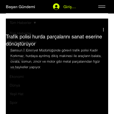
Başarı Gündemi
Giriş Yap
Tüm Haberler
Tüm Haberler
Trafik polisi hurda parçalarını sanat eserine
Başarı Hikayeleri
dönüştürüyor
Samsun İl Emniyet Müdürlüğünde görevli trafik polisi Kadir 
Şirket Haberleri
Korkmaz, hurdaya ayrılmış dikiş makinesi ile araçların balata, 
Teknoloji
cıvata, somun, zincir ve motor gibi metal parçalarından figür 
ve heykeller yapıyor.
Yaşam
Ekonomi
Dünya
Yeşil Hat
Spor