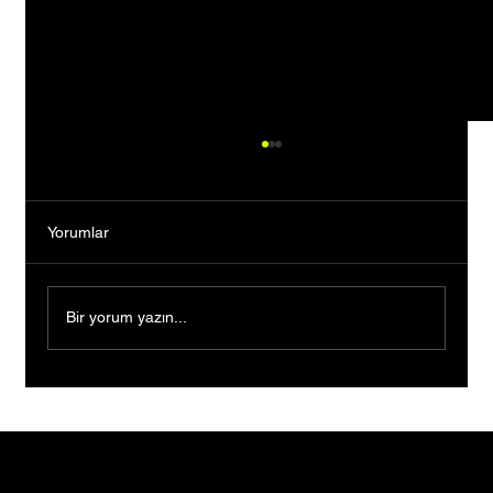
Yorumlar
Bir yorum yazın...
Bankacılığı Bıraktı, Tutkusunun Peşinden
Gitti: Kendi Markasını Kurarak Binlerce
Kişiye İlham Oldu